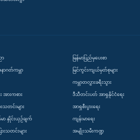
ပညာ
မြန်မာပြည်မှပေးစာ
အနာဂတ်ကမ္ဘာ
မြင်ကွင်းကျယ်မှတ်စုများ
ကမ္ဘာတလွှားခရီးသွား
း အားကစား
ဒီသီတင်းပတ် အာရှနိုင်ငံရေး
ားသတင်းများ
အာရှစီးပွားရေး
်မာ နှိုင်းယှဉ်ချက်
ကျန်းမာရေး
ပြားသတင်းများ
အမျိုးသမီးကဏ္ဍ