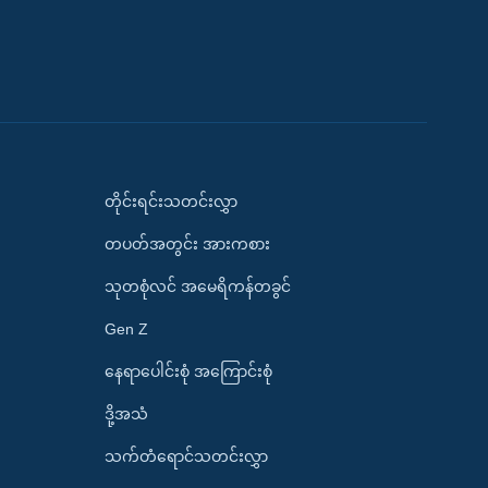
တိုင်းရင်းသတင်းလွှာ
တပတ်အတွင်း အားကစား
သုတစုံလင် အမေရိကန်တခွင်
Gen Z
နေရာပေါင်းစုံ အကြောင်းစုံ
ဒို့အသံ
သက်တံရောင်သတင်းလွှာ