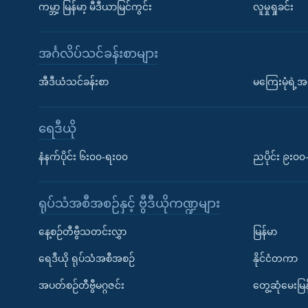
ကမ္ဘာ့ မြန်မာ့ မီဒီယာမြင်ကွင်း
လူမှုရှုခင်း
အင်္ဂလိပ်သင်ခန်းစာများ
အီဒီယံသင်ခန်းစာ
မကြေးမုံရဲ့အင
ရေဒီယို
နံနက်ပိုင်း ၆း၀၀-ရး၀၀
ညပိုင်း ၉း၀
ရုပ်သံအစီအစဉ်နှင့် ဗွီဒီယိုကဏ္ဍများ
နေ့စဉ်တီဗွီသတင်းလွှာ
မြန်မာ
ရေဒီယို ရုပ်သံအစီအစဉ်
နိုင်ငံတကာ
အပတ်စဉ်တီဗွီမဂ္ဂဇင်း
တွေ့ဆုံမေးမြန