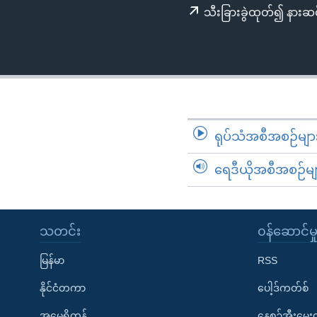
သုတပဒေသာ အင်္ဂလိပ်စာ
အ
သီးခြားခွဲထုတ်၍ နားဆင
ညွန်း
စာမျက်နှာ
သို့
ကျော်
ကြည့်
ရန်
ရုပ်သံအစီအစဉ်မျာ
ရှာဖွေ
ရန်
ရေဒီယိုအစီအစဉ်မျ
နေရာ
သို့
ကျော်
သတင်း
၀န်ဆောင်မှ
ရန်
မြန်မာ
RSS
နိုင်ငံတကာ
ပေါ့ဒ်ကတ်စ်
အမေရိကန်
နေ့စဉ်အီးမေ