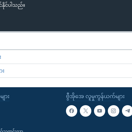
်နိုင်ပါသည်။
း
ား
ုများ
ဗွီအိုအေ လူမှုကွန်ယက်များ
းလ်သတင်းလွှာ