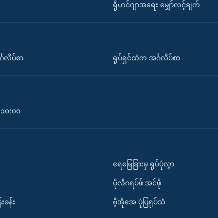
ရိုဟင်ဂျာအရေး မျှော်လင့်ချက်
်္ဂလိပ်စာ
ရုပ်ရှင်ထဲက အင်္ဂလိပ်စာ
၀-၁၀း၀၀
ရေမြေခြားမှ ရုပ်ပုံလွှာ
ပိုလီဂရပ်ဖ်.အင်ဖို
်းခန်း
ဗွီအိုအေ ပုံပြရုပ်သံ