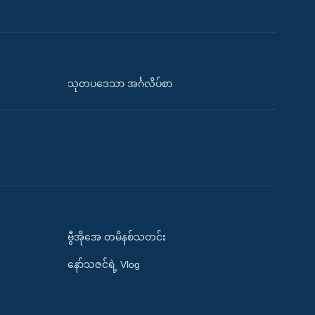
သုတပဒေသာ အင်္ဂလိပ်စာ
ဗွီအိုအေ တမိနစ်သတင်း
နော်သဇင်ရဲ့ Vlog