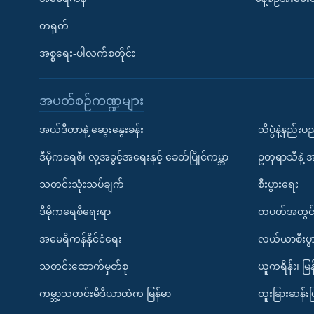
တရုတ်
အစ္စရေး-ပါလက်စတိုင်း
အပတ်စဉ်ကဏ္ဍများ
အယ်ဒီတာနဲ့ ဆွေးနွေးခန်း
သိပ္ပံနဲ့နည်း
ဒီမိုကရေစီ၊ လူ့အခွင့်အရေးနှင့် ခေတ်ပြိုင်ကမ္ဘာ
ဥတုရာသီနဲ့ 
သတင်းသုံးသပ်ချက်
စီးပွားရေး
ဒီမိုကရေစီရေးရာ
တပတ်အတွင်
အမေရိကန်နိုင်ငံရေး
လယ်ယာစီးပွ
သတင်းထောက်မှတ်စု
ယူကရိန်း၊ မြန
ကမ္ဘာ့သတင်းမီဒီယာထဲက မြန်မာ
ထူးခြားဆန်း