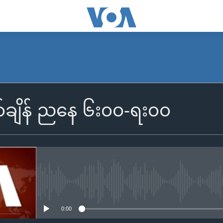
ာ်ချိန် ညနေ ၆း၀၀-ရး၀၀
No media source currently availa
0:00