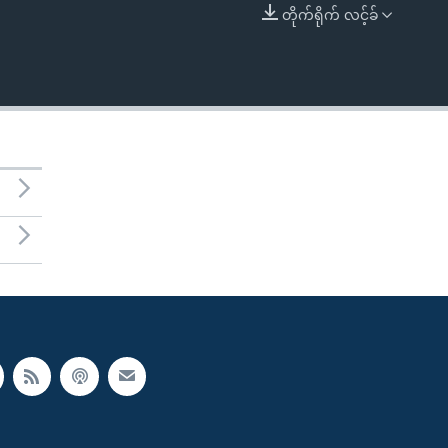
တိုက်ရိုက် လင့်ခ်
EMBED