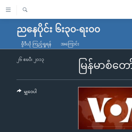
သုံး
ရ
ရှာဖွေ
လွယ်ကူ
မူလစာမျက်နှာ
ညနေပိုင်း ၆း၃၀-ရး၀၀
ရ
စေ
မြန်မာ
လာ
ဗွီဒီယို ကြည့်ရှုရန်
အကြောင်း
သည့်
ဒ်
ကမ္ဘာ့သတင်းများ
Link
ဗွီဒီယို
နိုင်ငံတကာ
၂၆ ဧၿပီ၊ ၂၀၁၃
မြန်မာစံတေ
များ
သတင်းလွတ်လပ်ခွင့်
အမေရိကန်
ပင်မ
ရပ်ဝန်းတခု လမ်းတခု အလွန်
တရုတ်
အကြောင်းအရာ
အင်္ဂလိပ်စာလေ့လာမယ်
အစ္စရေး-ပါလက်စတိုင်း
မျှဝေပါ
သို့
အပတ်စဉ်ကဏ္ဍများ
အမေရိကန်သုံးအီဒီယံ
ကျော်
ကြည့်
ရေဒီယိုနှင့်ရုပ်သံ အချက်အလက်များ
မကြေးမုံရဲ့ အင်္ဂလိပ်စာ
ရေဒီယို
ရန်
ရေဒီယို/တီဗွီအစီအစဉ်
ရုပ်ရှင်ထဲက အင်္ဂလိပ်စာ
တီဗွီ
ပင်မ