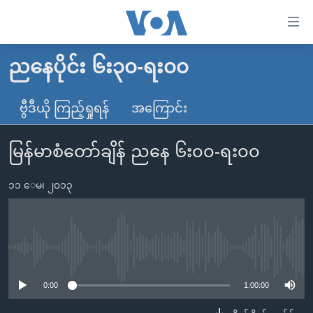
သုံး
ရ
လွယ်ကူ
ညနေပိုင်း ၆း၃၀-ရး၀၀
မူလစာမျက်နှာ
စေ
မြန်မာ
ဗွီဒီယို ကြည့်ရှုရန်
အကြောင်း
သည့်
ကမ္ဘာ့သတင်းများ
Link
မြန်မာစံတော်ချိန် ညနေ ၆း၀၀-ရး၀၀
ဗွီဒီယို
နိုင်ငံတကာ
များ
သတင်းလွတ်လပ်ခွင့်
အမေရိကန်
ပင်မ
၁၁ ေမ၊ ၂၀၁၃
ရပ်ဝန်းတခု လမ်းတခု အလွန်
တရုတ်
အကြောင်းအရာ
သို့
အင်္ဂလိပ်စာလေ့လာမယ်
အစ္စရေး-ပါလက်စတိုင်း
ကျော်
အပတ်စဉ်ကဏ္ဍများ
အမေရိကန်သုံးအီဒီယံ
No media source currently available
ကြည့်
ရေဒီယိုနှင့်ရုပ်သံ အချက်အလက်များ
မကြေးမုံရဲ့ အင်္ဂလိပ်စာ
ရေဒီယို
ရန်
0:00
1:00:00
ပင်မ
ရေဒီယို/တီဗွီအစီအစဉ်
ရုပ်ရှင်ထဲက အင်္ဂလိပ်စာ
တီဗွီ