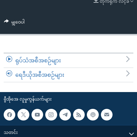
တိုက်ရိုက် လင့်ခ်
အ
သုတပဒေသာ အင်္ဂလိပ်စာ
ညွန်း
Learning English
စာမျက်နှာ
မျှဝေပါ
သို့
ဗွီအိုအေ လူမှုကွန်ယက်များ
ကျော်
ကြည့်
ရန်
ဘာသာစကားများ
ရှာဖွေ
ရုပ်သံအစီအစဉ်များ
ရန်
ရေဒီယိုအစီအစဉ်များ
နေရာ
သို့
ကျော်
ဗွီအိုအေ လူမှုကွန်ယက်များ
ရန်
သတင်း