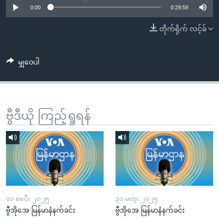
အ
0:00
0:29:59
သုတပဒေသာ အင်္ဂလိပ်စာ
ညွန်း
Learning English
တိုက်ရိုက် လင့်ခ်
စာမျက်နှာ
သို့
ဗွီအိုအေ လူမှုကွန်ယက်များ
ကျော်
မျှဝေပါ
ကြည့်
ရန်
ဘာသာစကားများ
ရှာဖွေ
ရန်
ဗွီဒီယို ကြည့်ရှုရန်
နေရာ
သို့
ကျော်
ရန်
၀၁ ဧၿပီ၊ ၂၀၂၅
၃၁ မတ္၊ ၂၀၂၅
ဗွီအိုအေ မြန်မာနံနက်ခင်း
ဗွီအိုအေ မြန်မာနံနက်ခင်း