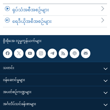
ရုပ်သံအစီအစဉ်များ
ရေဒီယိုအစီအစဉ်များ
ဗွီအိုအေ လူမှုကွန်ယက်များ
သတင်း
၀န်ဆောင်မှုများ
အပတ်စဉ်ကဏ္ဍများ
အင်္ဂလိပ်သင်ခန်းစာများ