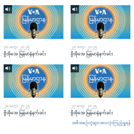
၃၀ မတ္၊ ၂၀၂၅
၂၉ မတ္၊ ၂၀၂၅
ဗွီအိုအေ မြန်မာနံနက်ခင်း
ဗွီအိုအေ မြန်မာနံနက်ခင်း
၂၈ မတ္၊ ၂၀၂၅
၂၇ မတ္၊ ၂၀၂၅
ဗွီအိုအေ မြန်မာနံနက်ခင်း
ဗွီအိုအေ မြန်မာနံနက်ခင်း
အစီအစဉ်တွဲများအားလုံးကြည့်ရှုရန်