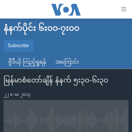
သုံး
ရ
လွယ်ကူ
နံနက်ပိုင်း ၆း၀၀-၇း၀၀
မူလစာမျက်နှာ
စေ
မြန်မာ
Subscribe
သည့်
SUBSCRIBE
ကမ္ဘာ့သတင်းများ
Link
ဗွီဒီယို ကြည့်ရှုရန်
အကြောင်း
ဗွီဒီယို
နိုင်ငံတကာ
များ
Spotify
သတင်းလွတ်လပ်ခွင့်
အမေရိကန်
ပင်မ
မြန်မာစံတော်ချိန် နံနက် ၅း၃၀-၆း၃၀
ရပ်ဝန်းတခု လမ်းတခု အလွန်
တရုတ်
အကြောင်းအရာ
ရယူရန်
သို့
၂၂ ေမ၊ ၂၀၁၃
အင်္ဂလိပ်စာလေ့လာမယ်
အစ္စရေး-ပါလက်စတိုင်း
ကျော်
အပတ်စဉ်ကဏ္ဍများ
အမေရိကန်သုံးအီဒီယံ
ကြည့်
ရေဒီယိုနှင့်ရုပ်သံ အချက်အလက်များ
မကြေးမုံရဲ့ အင်္ဂလိပ်စာ
ရေဒီယို
ရန်
No media source currently available
ပင်မ
ရေဒီယို/တီဗွီအစီအစဉ်
ရုပ်ရှင်ထဲက အင်္ဂလိပ်စာ
တီဗွီ