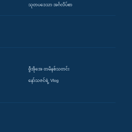
သုတပဒေသာ အင်္ဂလိပ်စာ
ဗွီအိုအေ တမိနစ်သတင်း
နော်သဇင်ရဲ့ Vlog