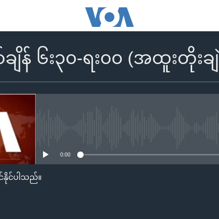
်ချိန် ၆း၃၀-ရး၀၀ (အထူးတိုးခ
No media source currently availa
0:00
်နိုင်ပါသည်။