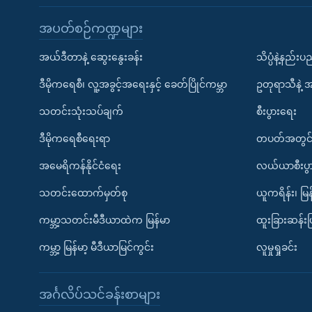
အပတ်စဉ်ကဏ္ဍများ
အယ်ဒီတာနဲ့ ဆွေးနွေးခန်း
သိပ္ပံနဲ့နည်း
ဒီမိုကရေစီ၊ လူ့အခွင့်အရေးနှင့် ခေတ်ပြိုင်ကမ္ဘာ
ဥတုရာသီနဲ့ 
သတင်းသုံးသပ်ချက်
စီးပွားရေး
ဒီမိုကရေစီရေးရာ
တပတ်အတွင်
အမေရိကန်နိုင်ငံရေး
လယ်ယာစီးပွ
သတင်းထောက်မှတ်စု
ယူကရိန်း၊ မြန
ကမ္ဘာ့သတင်းမီဒီယာထဲက မြန်မာ
ထူးခြားဆန်း
ကမ္ဘာ့ မြန်မာ့ မီဒီယာမြင်ကွင်း
လူမှုရှုခင်း
အင်္ဂလိပ်သင်ခန်းစာများ