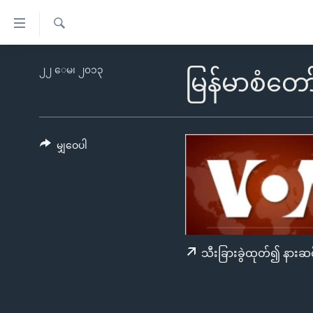
သုံး
ရ
ရှာဖွေ
လွယ်ကူ
မူလစာမျက်နှာ
၂၂ ေမ၊ ၂၀၁၃
ရ
မြန်မာစံတော
စေ
မြန်မာ
လာ
သည့်
ဒ်
ကမ္ဘာ့သတင်းများ
Link
ဗွီဒီယို
နိုင်ငံတကာ
မျှဝေပါ
များ
သတင်းလွတ်လပ်ခွင့်
အမေရိကန်
ပင်မ
ရပ်ဝန်းတခု လမ်းတခု အလွန်
တရုတ်
အကြောင်းအရာ
အင်္ဂလိပ်စာလေ့လာမယ်
အစ္စရေး-ပါလက်စတိုင်း
သို့
အပတ်စဉ်ကဏ္ဍများ
အမေရိကန်သုံးအီဒီယံ
ကျော်
သီးခြားခွဲထုတ်၍ နားဆင
ကြည့်
ရေဒီယိုနှင့်ရုပ်သံ အချက်အလက်များ
မကြေးမုံရဲ့ အင်္ဂလိပ်စာ
ရေဒီယို
ရန်
ရေဒီယို/တီဗွီအစီအစဉ်
ရုပ်ရှင်ထဲက အင်္ဂလိပ်စာ
တီဗွီ
ပင်မ