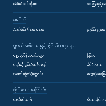
အီဒီယံသင်ခန်းစာ
မကြေးမုံရဲ့အင
ရေဒီယို
နံနက်ပိုင်း ၆း၀၀-ရး၀၀
ညပိုင်း ၉း၀
ရုပ်သံအစီအစဉ်နှင့် ဗွီဒီယိုကဏ္ဍများ
နေ့စဉ်တီဗွီသတင်းလွှာ
မြန်မာ
ရေဒီယို ရုပ်သံအစီအစဉ်
နိုင်ငံတကာ
အပတ်စဉ်တီဗွီမဂ္ဂဇင်း
တွေ့ဆုံမေးမြန
ဗွီအိုအေအကြောင်း
ဌာနမိတ်ဆက်
မီတာလှိုင်းမျာ