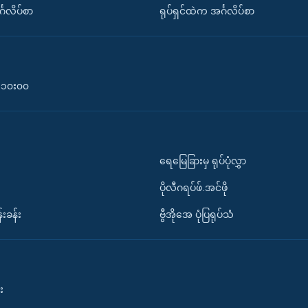
်္ဂလိပ်စာ
ရုပ်ရှင်ထဲက အင်္ဂလိပ်စာ
၀-၁၀း၀၀
ရေမြေခြားမှ ရုပ်ပုံလွှာ
ပိုလီဂရပ်ဖ်.အင်ဖို
်းခန်း
ဗွီအိုအေ ပုံပြရုပ်သံ
း