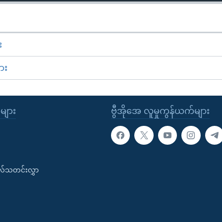
း
ား
ုများ
ဗွီအိုအေ လူမှုကွန်ယက်များ
းလ်သတင်းလွှာ