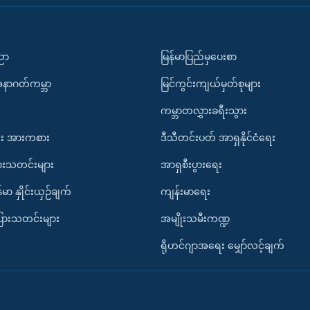
ပညာ
မြန်မာပြည်မှပေးစာ
အနာဂတ်ကမ္ဘာ
မြင်ကွင်းကျယ်မှတ်စုများ
ကမ္ဘာတလွှားခရီးသွား
း အားကစား
ဒီသီတင်းပတ် အာရှနိုင်ငံရေး
ားသတင်းများ
အာရှစီးပွားရေး
်မာ နှိုင်းယှဉ်ချက်
ကျန်းမာရေး
ပြားသတင်းများ
အမျိုးသမီးကဏ္ဍ
ရိုဟင်ဂျာအရေး မျှော်လင့်ချက်