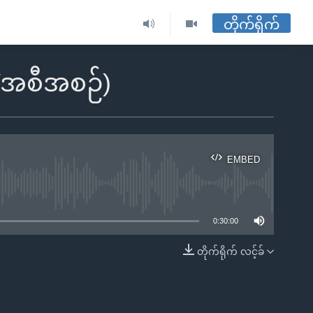
တိုက်ရိုက်
ျဲအစီအစဉ်)
EMBED
ble
0:30:00
တိုက်ရိုက် လင့်ခ်
EMBED