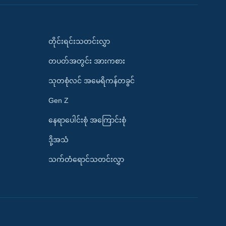
တိုင်းရင်းသတင်းလွှာ
တပတ်အတွင်း အားကစား
သုတစုံလင် အမေရိကန်တခွင်
Gen Z
နေရာပေါင်းစုံ အကြောင်းစုံ
ဒို့အသံ
သက်တံရောင်သတင်းလွှာ