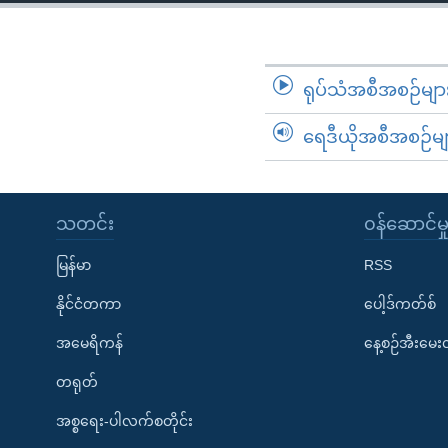
သုတပဒေသာ အင်္ဂလိပ်စာ
အ
ညွန်း
စာမျက်နှာ
သို့
ရုပ်သံအစီအစဉ်မျာ
ကျော်
ရေဒီယိုအစီအစဉ်မျ
ကြည့်
ရန်
ရှာဖွေ
ရန်
သတင်း
၀န်ဆောင်မှ
နေရာ
မြန်မာ
RSS
သို့
ကျော်
နိုင်ငံတကာ
ပေါ့ဒ်ကတ်စ်
ရန်
အမေရိကန်
နေ့စဉ်အီးမေ
တရုတ်
အစ္စရေး-ပါလက်စတိုင်း