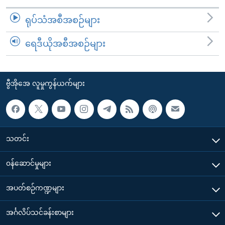
ရုပ်သံအစီအစဉ်များ
ရေဒီယိုအစီအစဉ်များ
ဗွီအိုအေ လူမှုကွန်ယက်များ
သတင်း
၀န်ဆောင်မှုများ
အပတ်စဉ်ကဏ္ဍများ
အင်္ဂလိပ်သင်ခန်းစာများ