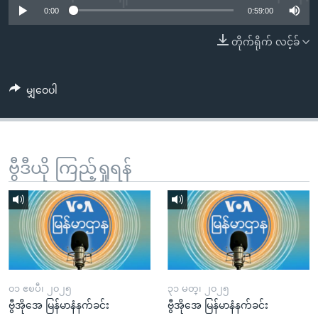
အ
0:00
0:59:00
သုတပဒေသာ အင်္ဂလိပ်စာ
ညွန်း
Learning English
တိုက်ရိုက် လင့်ခ်
စာမျက်နှာ
သို့
ဗွီအိုအေ လူမှုကွန်ယက်များ
ကျော်
မျှဝေပါ
ကြည့်
ရန်
ဘာသာစကားများ
ရှာဖွေ
ရန်
ဗွီဒီယို ကြည့်ရှုရန်
နေရာ
သို့
ကျော်
ရန်
၀၁ ဧၿပီ၊ ၂၀၂၅
၃၁ မတ္၊ ၂၀၂၅
ဗွီအိုအေ မြန်မာနံနက်ခင်း
ဗွီအိုအေ မြန်မာနံနက်ခင်း