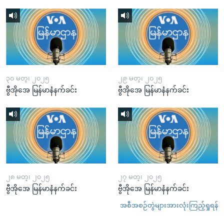
၃၀ မတ္၊ ၂၀၂၅
၂၉ မတ္၊ ၂၀၂၅
ဗွီအိုအေ မြန်မာနံနက်ခင်း
ဗွီအိုအေ မြန်မာနံနက်ခင်း
၂၈ မတ္၊ ၂၀၂၅
၂၇ မတ္၊ ၂၀၂၅
ဗွီအိုအေ မြန်မာနံနက်ခင်း
ဗွီအိုအေ မြန်မာနံနက်ခင်း
အစီအစဉ်တွဲများအားလုံးကြည့်ရှုရန်