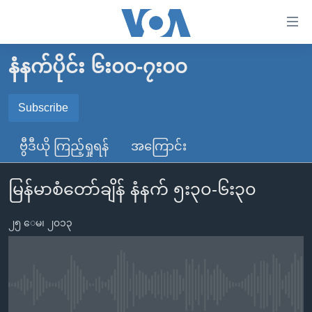
သုံး
ရ
လွယ်ကူ
နံနက်ပိုင်း ၆း၀၀-၇း၀၀
မူလစာမျက်နှာ
စေ
မြန်မာ
Subscribe
သည့်
SUBSCRIBE
ကမ္ဘာ့သတင်းများ
Link
ဗွီဒီယို ကြည့်ရှုရန်
အကြောင်း
ဗွီဒီယို
နိုင်ငံတကာ
များ
Spotify
သတင်းလွတ်လပ်ခွင့်
အမေရိကန်
ပင်မ
မြန်မာစံတော်ချိန် နံနက် ၅း၃၀-၆း၃၀
ရပ်ဝန်းတခု လမ်းတခု အလွန်
တရုတ်
အကြောင်းအရာ
ရယူရန်
သို့
၂၅ ေမ၊ ၂၀၁၃
အင်္ဂလိပ်စာလေ့လာမယ်
အစ္စရေး-ပါလက်စတိုင်း
ကျော်
အပတ်စဉ်ကဏ္ဍများ
အမေရိကန်သုံးအီဒီယံ
ကြည့်
ရေဒီယိုနှင့်ရုပ်သံ အချက်အလက်များ
မကြေးမုံရဲ့ အင်္ဂလိပ်စာ
ရေဒီယို
ရန်
No media source currently available
ပင်မ
ရေဒီယို/တီဗွီအစီအစဉ်
ရုပ်ရှင်ထဲက အင်္ဂလိပ်စာ
တီဗွီ