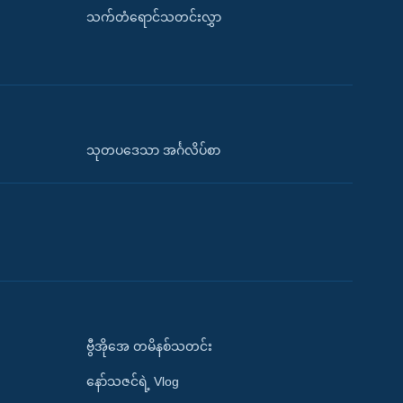
သက်တံရောင်သတင်းလွှာ
သုတပဒေသာ အင်္ဂလိပ်စာ
ဗွီအိုအေ တမိနစ်သတင်း
နော်သဇင်ရဲ့ Vlog