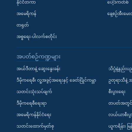
နိုင်ငံတကာ
ပေါ့ဒ်ကတ်စ်
အမေရိကန်
နေ့စဉ်အီးမေ
တရုတ်
အစ္စရေး-ပါလက်စတိုင်း
အပတ်စဉ်ကဏ္ဍများ
အယ်ဒီတာနဲ့ ဆွေးနွေးခန်း
သိပ္ပံနဲ့နည်း
ဒီမိုကရေစီ၊ လူ့အခွင့်အရေးနှင့် ခေတ်ပြိုင်ကမ္ဘာ
ဥတုရာသီနဲ့ 
သတင်းသုံးသပ်ချက်
စီးပွားရေး
ဒီမိုကရေစီရေးရာ
တပတ်အတွင်
အမေရိကန်နိုင်ငံရေး
လယ်ယာစီးပွ
သတင်းထောက်မှတ်စု
ယူကရိန်း၊ မြန