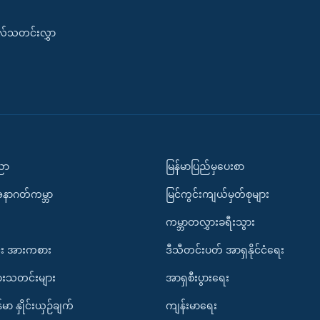
းလ်သတင်းလွှာ
ပညာ
မြန်မာပြည်မှပေးစာ
အနာဂတ်ကမ္ဘာ
မြင်ကွင်းကျယ်မှတ်စုများ
ကမ္ဘာတလွှားခရီးသွား
း အားကစား
ဒီသီတင်းပတ် အာရှနိုင်ငံရေး
ားသတင်းများ
အာရှစီးပွားရေး
်မာ နှိုင်းယှဉ်ချက်
ကျန်းမာရေး