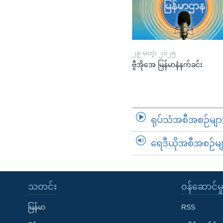
၂၉ မတ္၊ ၂၀၂၅
ဗွီအိုအေ မြန်မာနံနက်ခင်း
ရုပ်သံအစီအစဉ်မျာ
ရေဒီယိုအစီအစဉ်မျ
သတင်း
၀န်ဆောင်မှ
မြန်မာ
RSS