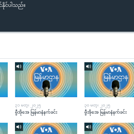
်နိုင်ပါသည်။
၃၁ မတ္၊ ၂၀၂၅
၃၀ မတ္၊ ၂၀၂၅
ဗွီအိုအေ မြန်မာနံနက်ခင်း
ဗွီအိုအေ မြန်မာနံနက်ခင်း