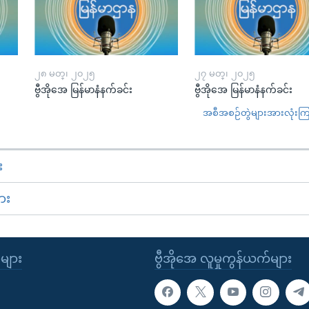
၂၈ မတ္၊ ၂၀၂၅
၂၇ မတ္၊ ၂၀၂၅
ဗွီအိုအေ မြန်မာနံနက်ခင်း
ဗွီအိုအေ မြန်မာနံနက်ခင်း
အစီအစဉ်တွဲများအားလုံးကြည့
း
ား
ုများ
ဗွီအိုအေ လူမှုကွန်ယက်များ