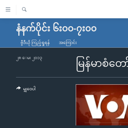
သုံး
ရ
ရှာဖွေ
လွယ်ကူ
မူလစာမျက်နှာ
နံနက်ပိုင်း ၆း၀၀-၇း၀၀
ရ
စေ
မြန်မာ
လာ
ဗွီဒီယို ကြည့်ရှုရန်
အကြောင်း
သည့်
ဒ်
ကမ္ဘာ့သတင်းများ
Link
ဗွီဒီယို
နိုင်ငံတကာ
၂၈ ေမ၊ ၂၀၁၃
မြန်မာစံတော
များ
သတင်းလွတ်လပ်ခွင့်
အမေရိကန်
ပင်မ
ရပ်ဝန်းတခု လမ်းတခု အလွန်
တရုတ်
အကြောင်းအရာ
အင်္ဂလိပ်စာလေ့လာမယ်
အစ္စရေး-ပါလက်စတိုင်း
မျှဝေပါ
သို့
အပတ်စဉ်ကဏ္ဍများ
အမေရိကန်သုံးအီဒီယံ
ကျော်
ကြည့်
ရေဒီယိုနှင့်ရုပ်သံ အချက်အလက်များ
မကြေးမုံရဲ့ အင်္ဂလိပ်စာ
ရေဒီယို
ရန်
ရေဒီယို/တီဗွီအစီအစဉ်
ရုပ်ရှင်ထဲက အင်္ဂလိပ်စာ
တီဗွီ
ပင်မ