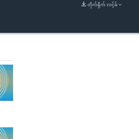
တိုက်ရိုက် လင့်ခ်
EMBED