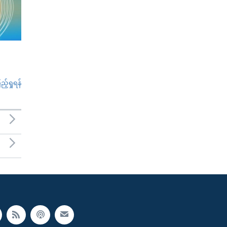
်ရှုရန်