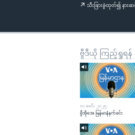
သုတပဒေသာ အင်္ဂလိပ်စာ
အ
သီးခြားခွဲထုတ်၍ နားဆင
ညွန်း
စာမျက်နှာ
သို့
ကျော်
ကြည့်
ရန်
ဗွီဒီယို ကြည့်ရှုရန်
ရှာဖွေ
ရန်
နေရာ
သို့
ကျော်
ရန်
၀၁ ဧၿပီ၊ ၂၀၂၅
ဗွီအိုအေ မြန်မာနံနက်ခင်း