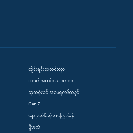
တိုင်းရင်းသတင်းလွှာ
တပတ်အတွင်း အားကစား
သုတစုံလင် အမေရိကန်တခွင်
Gen Z
နေရာပေါင်းစုံ အကြောင်းစုံ
ဒို့အသံ