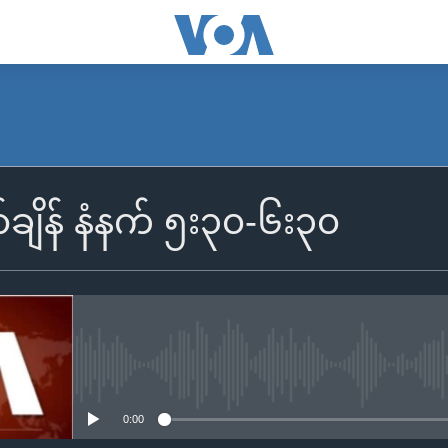
SUBSCRIBE
်ချိန် နံနက် ၅း၃၀-၆း၃၀
Apple Podcasts
Spotify
ရယူရန်
No media source currently availa
0:00