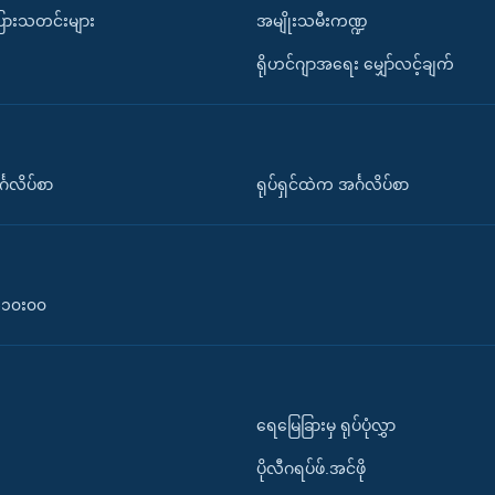
ပြားသတင်းများ
အမျိုးသမီးကဏ္ဍ
ရိုဟင်ဂျာအရေး မျှော်လင့်ချက်
်္ဂလိပ်စာ
ရုပ်ရှင်ထဲက အင်္ဂလိပ်စာ
၀-၁၀း၀၀
ရေမြေခြားမှ ရုပ်ပုံလွှာ
ပိုလီဂရပ်ဖ်.အင်ဖို