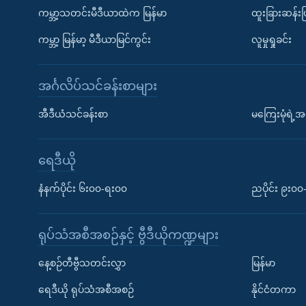
ကမ္ဘာ့သတင်းမီဒီယာထဲက မြန်မာ
ထူးခြားဆန်း
ကမ္ဘာ့ မြန်မာ့ မီဒီယာမြင်ကွင်း
လူမှုရှုခင်း
အင်္ဂလိပ်သင်ခန်းစာများ
အီဒီယံသင်ခန်းစာ
မကြေးမုံရဲ့အင
ရေဒီယို
နံနက်ပိုင်း ၆း၀၀-ရး၀၀
ညပိုင်း ၉း၀
ရုပ်သံအစီအစဉ်နှင့် ဗွီဒီယိုကဏ္ဍများ
နေ့စဉ်တီဗွီသတင်းလွှာ
မြန်မာ
ရေဒီယို ရုပ်သံအစီအစဉ်
နိုင်ငံတကာ