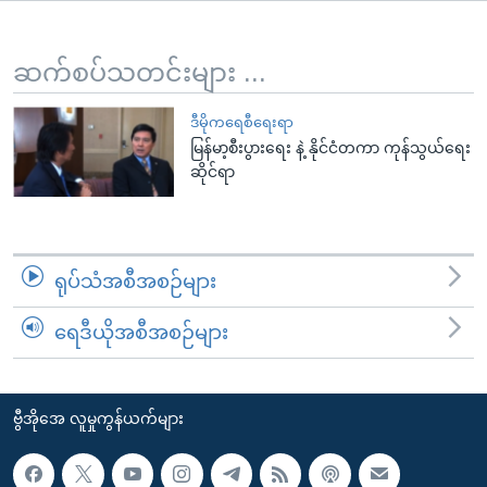
အ
သုတပဒေသာ အင်္ဂလိပ်စာ
ညွန်း
Learning English
စာမျက်နှာ
ဆက်စပ်သတင်းများ ...
သို့
ဗွီအိုအေ လူမှုကွန်ယက်များ
ကျော်
ဒီမိုကရေစီရေးရာ
မြန်မာ့စီးပွားရေး နဲ့ နိုင်ငံတကာ ကုန်သွယ်ရေး
ကြည့်
ဆိုင်ရာ
ရန်
ဘာသာစကားများ
ရှာဖွေ
ရန်
နေရာ
ရုပ်သံအစီအစဉ်များ
သို့
ကျော်
ရေဒီယိုအစီအစဉ်များ
ရန်
ဗွီအိုအေ လူမှုကွန်ယက်များ