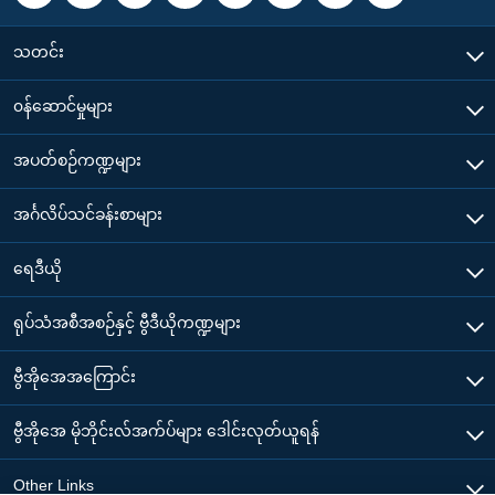
သတင်း
၀န်ဆောင်မှုများ
အပတ်စဉ်ကဏ္ဍများ
အင်္ဂလိပ်သင်ခန်းစာများ
ရေဒီယို
ရုပ်သံအစီအစဉ်နှင့် ဗွီဒီယိုကဏ္ဍများ
ဗွီအိုအေအကြောင်း
ဗွီအိုအေ မိုဘိုင်းလ်အက်ပ်များ ဒေါင်းလုတ်ယူရန်
Other Links