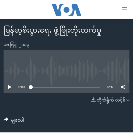
သုံး
ရ
လွယ်ကူ
မြန်မာ့စီးပွားရေး ဖွံ့ဖြိုးတိုးတက်မှု
မူလစာမျက်နှာ
စေ
မြန်မာ
၀၈ ဇြန္၊ ၂၀၁၃
သည့်
ကမ္ဘာ့သတင်းများ
Link
ဗွီဒီယို
နိုင်ငံတကာ
များ
သတင်းလွတ်လပ်ခွင့်
အမေရိကန်
No media source currently available
ပင်မ
ရပ်ဝန်းတခု လမ်းတခု အလွန်
တရုတ်
အကြောင်းအရာ
0:00
12:48
သို့
အင်္ဂလိပ်စာလေ့လာမယ်
အစ္စရေး-ပါလက်စတိုင်း
တိုက်ရိုက် လင့်ခ်
ကျော်
အပတ်စဉ်ကဏ္ဍများ
အမေရိကန်သုံးအီဒီယံ
ကြည့်
ရေဒီယိုနှင့်ရုပ်သံ အချက်အလက်များ
မကြေးမုံရဲ့ အင်္ဂလိပ်စာ
ရေဒီယို
ရန်
မျှဝေပါ
ပင်မ
ရေဒီယို/တီဗွီအစီအစဉ်
ရုပ်ရှင်ထဲက အင်္ဂလိပ်စာ
တီဗွီ