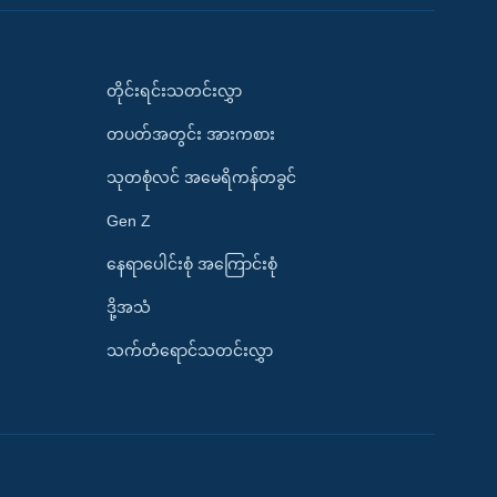
တိုင်းရင်းသတင်းလွှာ
တပတ်အတွင်း အားကစား
သုတစုံလင် အမေရိကန်တခွင်
Gen Z
နေရာပေါင်းစုံ အကြောင်းစုံ
ဒို့အသံ
သက်တံရောင်သတင်းလွှာ