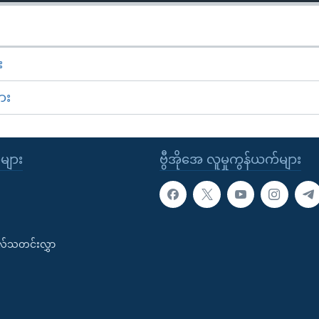
း
ား
ုများ
ဗွီအိုအေ လူမှုကွန်ယက်များ
းလ်သတင်းလွှာ