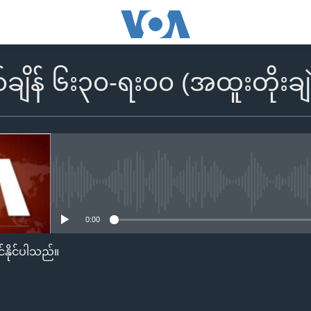
်ချိန် ၆း၃၀-ရး၀၀ (အထူးတိုးခ
No media source currently availa
0:00
်နိုင်ပါသည်။