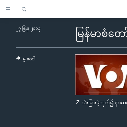
သုံး
ရ
ရှာဖွေ
လွယ်ကူ
မူလစာမျက်နှာ
၂၇ ဇြန္၊ ၂၀၁၃
ရ
မြန်မာစံတော
စေ
မြန်မာ
လာ
သည့်
ဒ်
ကမ္ဘာ့သတင်းများ
Link
ဗွီဒီယို
နိုင်ငံတကာ
မျှဝေပါ
များ
သတင်းလွတ်လပ်ခွင့်
အမေရိကန်
ပင်မ
ရပ်ဝန်းတခု လမ်းတခု အလွန်
တရုတ်
အကြောင်းအရာ
အင်္ဂလိပ်စာလေ့လာမယ်
အစ္စရေး-ပါလက်စတိုင်း
သို့
အပတ်စဉ်ကဏ္ဍများ
အမေရိကန်သုံးအီဒီယံ
ကျော်
သီးခြားခွဲထုတ်၍ နားဆင
ကြည့်
ရေဒီယိုနှင့်ရုပ်သံ အချက်အလက်များ
မကြေးမုံရဲ့ အင်္ဂလိပ်စာ
ရေဒီယို
ရန်
ရေဒီယို/တီဗွီအစီအစဉ်
ရုပ်ရှင်ထဲက အင်္ဂလိပ်စာ
တီဗွီ
ပင်မ