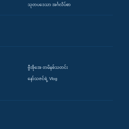
သုတပဒေသာ အင်္ဂလိပ်စာ
ဗွီအိုအေ တမိနစ်သတင်း
နော်သဇင်ရဲ့ Vlog