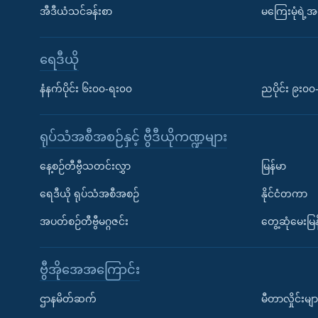
အီဒီယံသင်ခန်းစာ
မကြေးမုံရဲ့အင
ရေဒီယို
နံနက်ပိုင်း ၆း၀၀-ရး၀၀
ညပိုင်း ၉း၀
ရုပ်သံအစီအစဉ်နှင့် ဗွီဒီယိုကဏ္ဍများ
နေ့စဉ်တီဗွီသတင်းလွှာ
မြန်မာ
ရေဒီယို ရုပ်သံအစီအစဉ်
နိုင်ငံတကာ
အပတ်စဉ်တီဗွီမဂ္ဂဇင်း
တွေ့ဆုံမေးမြန
ဗွီအိုအေအကြောင်း
ဌာနမိတ်ဆက်
မီတာလှိုင်းမျာ