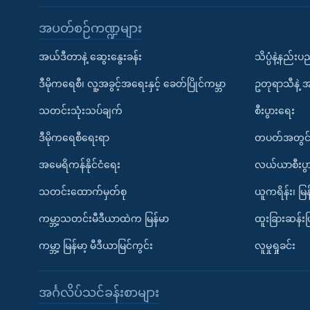
အပတ်စဉ်ကဏ္ဍများ
အယ်ဒီတာနဲ့ ဆွေးနွေးခန်း
သိပ္ပံနဲ့နည်း
ဒီမိုကရေစီ၊ လူ့အခွင့်အရေးနှင့် ခေတ်ပြိုင်ကမ္ဘာ
ဥတုရာသီနဲ့ 
သတင်းသုံးသပ်ချက်
စီးပွားရေး
ဒီမိုကရေစီရေးရာ
တပတ်အတွင်
အမေရိကန်နိုင်ငံရေး
လယ်ယာစီးပွ
သတင်းထောက်မှတ်စု
ယူကရိန်း၊ မြန
ကမ္ဘာ့သတင်းမီဒီယာထဲက မြန်မာ
ထူးခြားဆန်း
ကမ္ဘာ့ မြန်မာ့ မီဒီယာမြင်ကွင်း
လူမှုရှုခင်း
အင်္ဂလိပ်သင်ခန်းစာများ