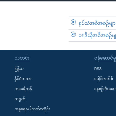
သုတပဒေသာ အင်္ဂလိပ်စာ
အ
ညွန်း
စာမျက်နှာ
သို့
ရုပ်သံအစီအစဉ်မျာ
ကျော်
ရေဒီယိုအစီအစဉ်မျ
ကြည့်
ရန်
ရှာဖွေ
ရန်
သတင်း
၀န်ဆောင်မှ
နေရာ
မြန်မာ
RSS
သို့
ကျော်
နိုင်ငံတကာ
ပေါ့ဒ်ကတ်စ်
ရန်
အမေရိကန်
နေ့စဉ်အီးမေ
တရုတ်
အစ္စရေး-ပါလက်စတိုင်း