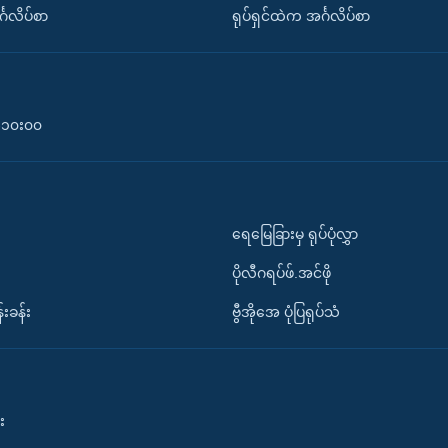
်္ဂလိပ်စာ
ရုပ်ရှင်ထဲက အင်္ဂလိပ်စာ
၀-၁၀း၀၀
ရေမြေခြားမှ ရုပ်ပုံလွှာ
ပိုလီဂရပ်ဖ်.အင်ဖို
်းခန်း
ဗွီအိုအေ ပုံပြရုပ်သံ
း