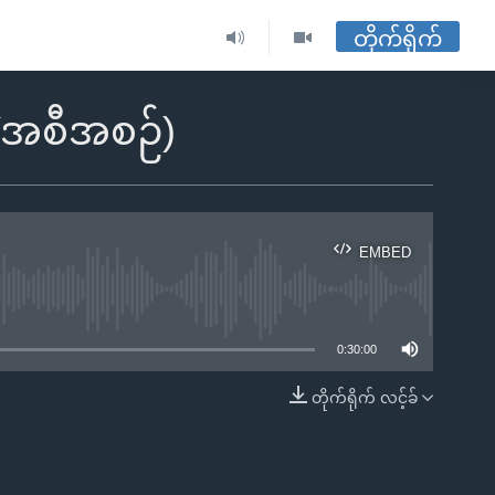
တိုက်ရိုက်
ျဲအစီအစဉ်)
EMBED
ble
0:30:00
တိုက်ရိုက် လင့်ခ်
EMBED