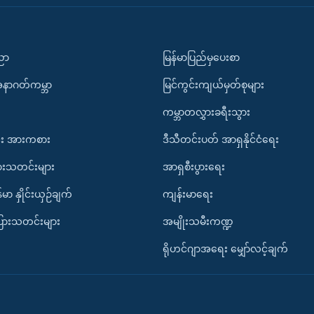
ပညာ
မြန်မာပြည်မှပေးစာ
အနာဂတ်ကမ္ဘာ
မြင်ကွင်းကျယ်မှတ်စုများ
ကမ္ဘာတလွှားခရီးသွား
း အားကစား
ဒီသီတင်းပတ် အာရှနိုင်ငံရေး
ားသတင်းများ
အာရှစီးပွားရေး
်မာ နှိုင်းယှဉ်ချက်
ကျန်းမာရေး
ပြားသတင်းများ
အမျိုးသမီးကဏ္ဍ
ရိုဟင်ဂျာအရေး မျှော်လင့်ချက်