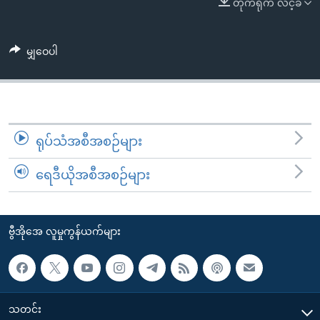
တိုက်ရိုက် လင့်ခ်
အ
သုတပဒေသာ အင်္ဂလိပ်စာ
ညွန်း
Learning English
စာမျက်နှာ
မျှဝေပါ
သို့
ဗွီအိုအေ လူမှုကွန်ယက်များ
ကျော်
ကြည့်
ရန်
ဘာသာစကားများ
ရှာဖွေ
ရုပ်သံအစီအစဉ်များ
ရန်
ရေဒီယိုအစီအစဉ်များ
နေရာ
သို့
ကျော်
ဗွီအိုအေ လူမှုကွန်ယက်များ
ရန်
သတင်း