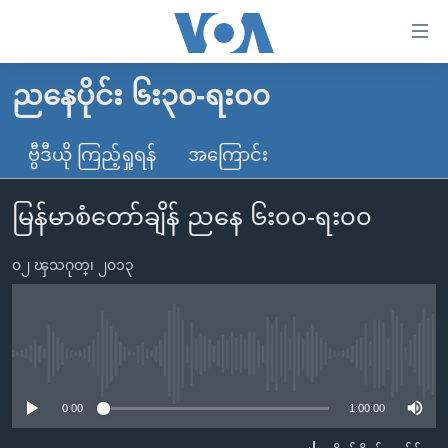
သုံး
ရ
လွယ်ကူ
ညနေပိုင်း ၆း၃၀-ရး၀၀
မူလစာမျက်နှာ
စေ
မြန်မာ
ဗွီဒီယို ကြည့်ရှုရန်
အကြောင်း
သည့်
ကမ္ဘာ့သတင်းများ
Link
မြန်မာစံတော်ချိန် ညနေ ၆း၀၀-ရး၀၀
ဗွီဒီယို
နိုင်ငံတကာ
များ
သတင်းလွတ်လပ်ခွင့်
အမေရိကန်
ပင်မ
၀၂ ၾသဂုတ္၊ ၂၀၁၃
ရပ်ဝန်းတခု လမ်းတခု အလွန်
တရုတ်
အကြောင်းအရာ
သို့
အင်္ဂလိပ်စာလေ့လာမယ်
အစ္စရေး-ပါလက်စတိုင်း
ကျော်
အပတ်စဉ်ကဏ္ဍများ
အမေရိကန်သုံးအီဒီယံ
No media source currently available
ကြည့်
ရေဒီယိုနှင့်ရုပ်သံ အချက်အလက်များ
မကြေးမုံရဲ့ အင်္ဂလိပ်စာ
ရေဒီယို
ရန်
0:00
1:00:00
ပင်မ
ရေဒီယို/တီဗွီအစီအစဉ်
ရုပ်ရှင်ထဲက အင်္ဂလိပ်စာ
တီဗွီ