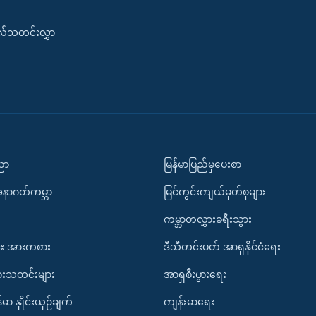
းလ်သတင်းလွှာ
ပညာ
မြန်မာပြည်မှပေးစာ
အနာဂတ်ကမ္ဘာ
မြင်ကွင်းကျယ်မှတ်စုများ
ကမ္ဘာတလွှားခရီးသွား
း အားကစား
ဒီသီတင်းပတ် အာရှနိုင်ငံရေး
ားသတင်းများ
အာရှစီးပွားရေး
်မာ နှိုင်းယှဉ်ချက်
ကျန်းမာရေး