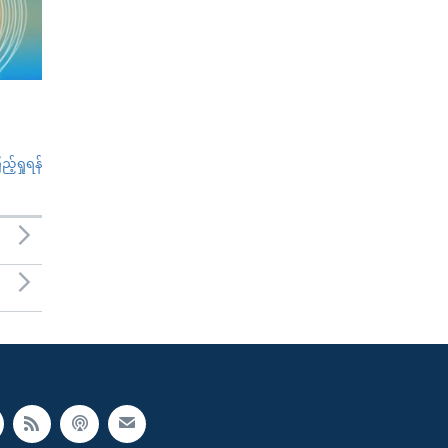
်ရှုရန်