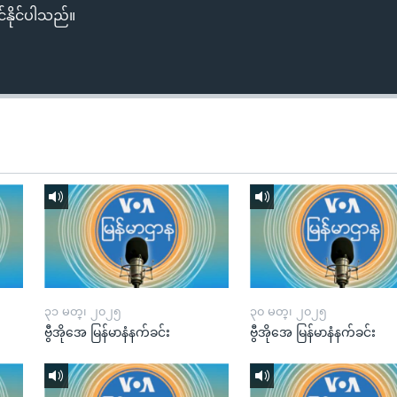
်နိုင်ပါသည်။
၃၁ မတ္၊ ၂၀၂၅
၃၀ မတ္၊ ၂၀၂၅
ဗွီအိုအေ မြန်မာနံနက်ခင်း
ဗွီအိုအေ မြန်မာနံနက်ခင်း