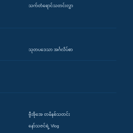
သက်တံရောင်သတင်းလွှာ
သုတပဒေသာ အင်္ဂလိပ်စာ
ဗွီအိုအေ တမိနစ်သတင်း
နော်သဇင်ရဲ့ Vlog