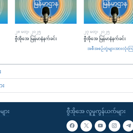
၂၈ မတ္၊ ၂၀၂၅
၂၇ မတ္၊ ၂၀၂၅
ဗွီအိုအေ မြန်မာနံနက်ခင်း
ဗွီအိုအေ မြန်မာနံနက်ခင်း
အစီအစဉ်တွဲများအားလုံးကြည့
း
ား
ုများ
ဗွီအိုအေ လူမှုကွန်ယက်များ