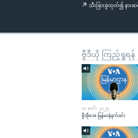
သုတပဒေသာ အင်္ဂလိပ်စာ
အ
သီးခြားခွဲထုတ်၍ နားဆင
ညွန်း
စာမျက်နှာ
သို့
ကျော်
ကြည့်
ရန်
ဗွီဒီယို ကြည့်ရှုရန်
ရှာဖွေ
ရန်
နေရာ
သို့
ကျော်
ရန်
၀၁ ဧၿပီ၊ ၂၀၂၅
ဗွီအိုအေ မြန်မာနံနက်ခင်း