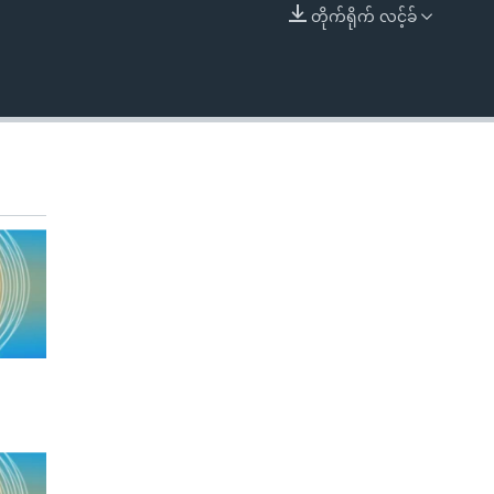
တိုက်ရိုက် လင့်ခ်
EMBED