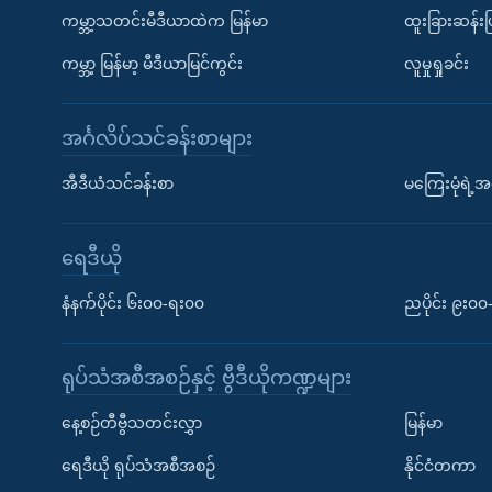
ကမ္ဘာ့သတင်းမီဒီယာထဲက မြန်မာ
ထူးခြားဆန်း
ကမ္ဘာ့ မြန်မာ့ မီဒီယာမြင်ကွင်း
လူမှုရှုခင်း
အင်္ဂလိပ်သင်ခန်းစာများ
အီဒီယံသင်ခန်းစာ
မကြေးမုံရဲ့အင
ရေဒီယို
နံနက်ပိုင်း ၆း၀၀-ရး၀၀
ညပိုင်း ၉း၀
ရုပ်သံအစီအစဉ်နှင့် ဗွီဒီယိုကဏ္ဍများ
နေ့စဉ်တီဗွီသတင်းလွှာ
မြန်မာ
ရေဒီယို ရုပ်သံအစီအစဉ်
နိုင်ငံတကာ