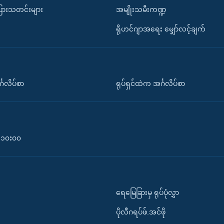
ပြားသတင်းများ
အမျိုးသမီးကဏ္ဍ
ရိုဟင်ဂျာအရေး မျှော်လင့်ချက်
်္ဂလိပ်စာ
ရုပ်ရှင်ထဲက အင်္ဂလိပ်စာ
၀-၁၀း၀၀
ရေမြေခြားမှ ရုပ်ပုံလွှာ
ပိုလီဂရပ်ဖ်.အင်ဖို