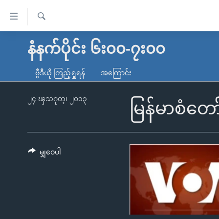
သုံး
ရ
ရှာဖွေ
လွယ်ကူ
မူလစာမျက်နှာ
နံနက်ပိုင်း ၆း၀၀-၇း၀၀
ရ
စေ
မြန်မာ
လာ
ဗွီဒီယို ကြည့်ရှုရန်
အကြောင်း
သည့်
ဒ်
ကမ္ဘာ့သတင်းများ
Link
ဗွီဒီယို
နိုင်ငံတကာ
၂၄ ၾသဂုတ္၊ ၂၀၁၃
မြန်မာစံတော
များ
သတင်းလွတ်လပ်ခွင့်
အမေရိကန်
ပင်မ
ရပ်ဝန်းတခု လမ်းတခု အလွန်
တရုတ်
အကြောင်းအရာ
အင်္ဂလိပ်စာလေ့လာမယ်
အစ္စရေး-ပါလက်စတိုင်း
မျှဝေပါ
သို့
အပတ်စဉ်ကဏ္ဍများ
အမေရိကန်သုံးအီဒီယံ
ကျော်
ကြည့်
ရေဒီယိုနှင့်ရုပ်သံ အချက်အလက်များ
မကြေးမုံရဲ့ အင်္ဂလိပ်စာ
ရေဒီယို
ရန်
ရေဒီယို/တီဗွီအစီအစဉ်
ရုပ်ရှင်ထဲက အင်္ဂလိပ်စာ
တီဗွီ
ပင်မ