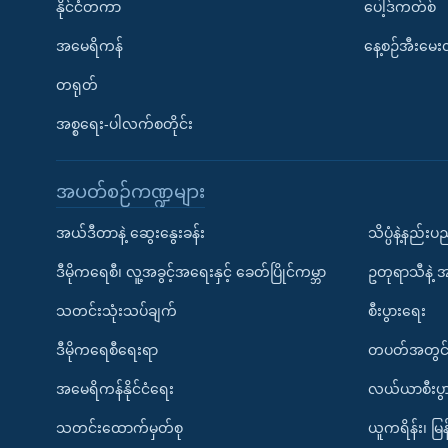
နိုင်ငံတကာ
ပေါ့ဒ်ကတ်စ်
အမေရိကန်
နေ့စဉ်အီးမေ
တရုတ်
အစ္စရေး-ပါလက်စတိုင်း
အပတ်စဉ်ကဏ္ဍများ
အယ်ဒီတာနဲ့ ဆွေးနွေးခန်း
သိပ္ပံနဲ့နည်း
ဒီမိုကရေစီ၊ လူ့အခွင့်အရေးနှင့် ခေတ်ပြိုင်ကမ္ဘာ
ဥတုရာသီနဲ့ 
သတင်းသုံးသပ်ချက်
စီးပွားရေး
ဒီမိုကရေစီရေးရာ
တပတ်အတွင်
အမေရိကန်နိုင်ငံရေး
လယ်ယာစီးပွ
သတင်းထောက်မှတ်စု
ယူကရိန်း၊ မြန