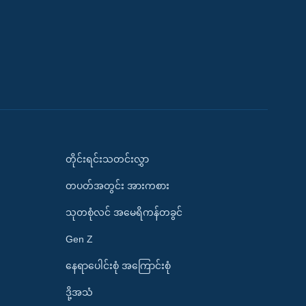
တိုင်းရင်းသတင်းလွှာ
တပတ်အတွင်း အားကစား
သုတစုံလင် အမေရိကန်တခွင်
Gen Z
နေရာပေါင်းစုံ အကြောင်းစုံ
ဒို့အသံ