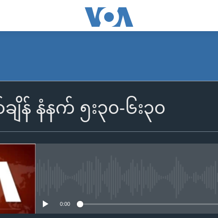
SUBSCRIBE
်ချိန် နံနက် ၅း၃၀-၆း၃၀
Apple Podcasts
Spotify
ရယူရန်
No media source currently availa
0:00