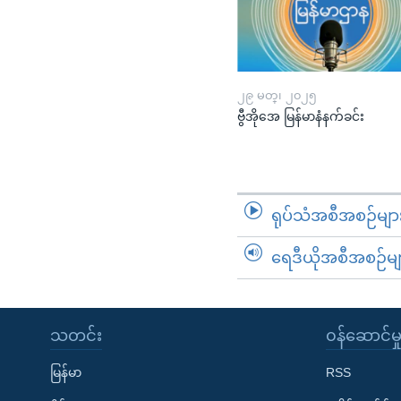
၂၉ မတ္၊ ၂၀၂၅
ဗွီအိုအေ မြန်မာနံနက်ခင်း
ရုပ်သံအစီအစဉ်မျာ
ရေဒီယိုအစီအစဉ်မျ
သတင်း
၀န်ဆောင်မှ
မြန်မာ
RSS