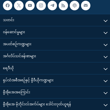
သတင်း
၀န်ဆောင်မှုများ
အပတ်စဉ်ကဏ္ဍများ
အင်္ဂလိပ်သင်ခန်းစာများ
ရေဒီယို
ရုပ်သံအစီအစဉ်နှင့် ဗွီဒီယိုကဏ္ဍများ
ဗွီအိုအေအကြောင်း
ဗွီအိုအေ မိုဘိုင်းလ်အက်ပ်များ ဒေါင်းလုတ်ယူရန်