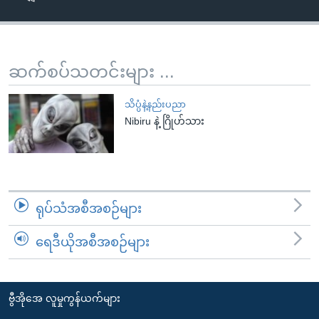
အ
သုတပဒေသာ အင်္ဂလိပ်စာ
ညွန်း
Learning English
စာမျက်နှာ
သို့
ဗွီအိုအေ လူမှုကွန်ယက်များ
ဆက်စပ်သတင်းများ ...
ကျော်
ကြည့်
သိပ္ပံနဲ့နည်းပညာ
ရန်
Nibiru နဲ့ ဂြိုဟ်သား
ဘာသာစကားများ
ရှာဖွေ
ရန်
နေရာ
သို့
ရုပ်သံအစီအစဉ်များ
ကျော်
ရန်
ရေဒီယိုအစီအစဉ်များ
ဗွီအိုအေ လူမှုကွန်ယက်များ