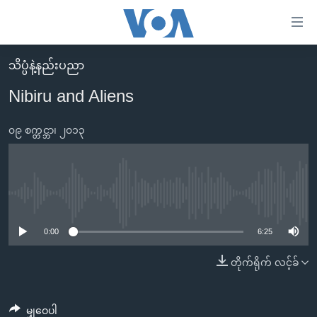
သုံး
ရ
လွယ်ကူ
သိပ္ပံနဲ့နည်းပညာ
မူလစာမျက်နှာ
စေ
Nibiru and Aliens
မြန်မာ
သည့်
ကမ္ဘာ့သတင်းများ
၀၉ စက္တင္ဘာ၊ ၂၀၁၃
Link
ဗွီဒီယို
နိုင်ငံတကာ
များ
သတင်းလွတ်လပ်ခွင့်
အမေရိကန်
ပင်မ
ရပ်ဝန်းတခု လမ်းတခု အလွန်
တရုတ်
No media source currently available
အကြောင်းအရာ
သို့
အင်္ဂလိပ်စာလေ့လာမယ်
အစ္စရေး-ပါလက်စတိုင်း
0:00
6:25
ကျော်
အပတ်စဉ်ကဏ္ဍများ
အမေရိကန်သုံးအီဒီယံ
တိုက်ရိုက် လင့်ခ်
ကြည့်
ရေဒီယိုနှင့်ရုပ်သံ အချက်အလက်များ
မကြေးမုံရဲ့ အင်္ဂလိပ်စာ
ရေဒီယို
ရန်
ပင်မ
ရေဒီယို/တီဗွီအစီအစဉ်
ရုပ်ရှင်ထဲက အင်္ဂလိပ်စာ
တီဗွီ
မျှဝေပါ