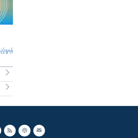
်ရှုရန်