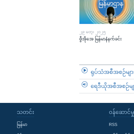
၂၉ မတ္၊ ၂၀၂၅
ဗွီအိုအေ မြန်မာနံနက်ခင်း
ရုပ်သံအစီအစဉ်မျာ
ရေဒီယိုအစီအစဉ်မျ
သတင်း
၀န်ဆောင်မှ
မြန်မာ
RSS