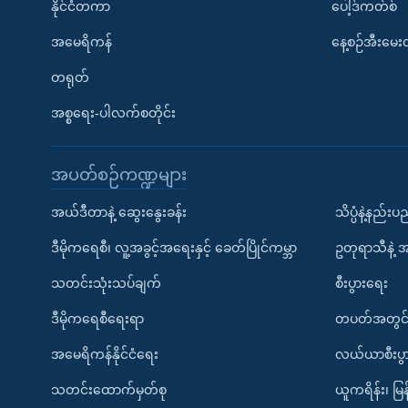
နိုင်ငံတကာ
ပေါ့ဒ်ကတ်စ်
အမေရိကန်
နေ့စဉ်အီးမေ
တရုတ်
အစ္စရေး-ပါလက်စတိုင်း
အပတ်စဉ်ကဏ္ဍများ
အယ်ဒီတာနဲ့ ဆွေးနွေးခန်း
သိပ္ပံနဲ့နည်း
ဒီမိုကရေစီ၊ လူ့အခွင့်အရေးနှင့် ခေတ်ပြိုင်ကမ္ဘာ
ဥတုရာသီနဲ့ 
သတင်းသုံးသပ်ချက်
စီးပွားရေး
ဒီမိုကရေစီရေးရာ
တပတ်အတွင်
အမေရိကန်နိုင်ငံရေး
လယ်ယာစီးပွ
သတင်းထောက်မှတ်စု
ယူကရိန်း၊ မြန