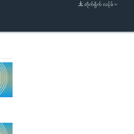
တိုက်ရိုက် လင့်ခ်
EMBED