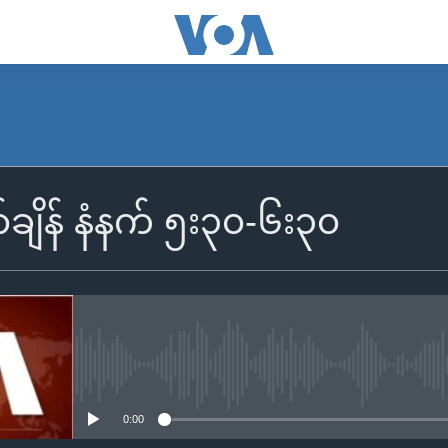
SUBSCRIBE
်ချိန် နံနက် ၅း၃၀-၆း၃၀
Apple Podcasts
Spotify
ရယူရန်
No media source currently availa
0:00