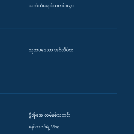
သက်တံရောင်သတင်းလွှာ
သုတပဒေသာ အင်္ဂလိပ်စာ
ဗွီအိုအေ တမိနစ်သတင်း
နော်သဇင်ရဲ့ Vlog