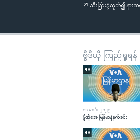
သုတပဒေသာ အင်္ဂလိပ်စာ
အ
သီးခြားခွဲထုတ်၍ နားဆင
ညွန်း
စာမျက်နှာ
သို့
ကျော်
ကြည့်
ရန်
ဗွီဒီယို ကြည့်ရှုရန်
ရှာဖွေ
ရန်
နေရာ
သို့
ကျော်
ရန်
၀၁ ဧၿပီ၊ ၂၀၂၅
ဗွီအိုအေ မြန်မာနံနက်ခင်း