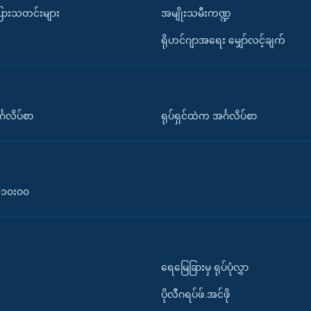
ပြားသတင်းများ
အမျိုးသမီးကဏ္ဍ
ရိုဟင်ဂျာအရေး မျှော်လင့်ချက်
်္ဂလိပ်စာ
ရုပ်ရှင်ထဲက အင်္ဂလိပ်စာ
၀-၁၀း၀၀
ရေမြေခြားမှ ရုပ်ပုံလွှာ
ပိုလီဂရပ်ဖ်.အင်ဖို