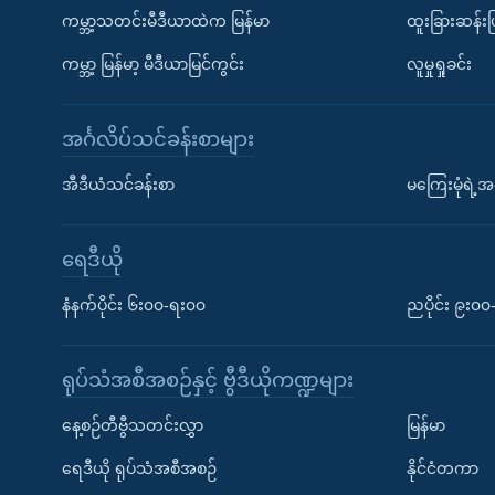
ကမ္ဘာ့သတင်းမီဒီယာထဲက မြန်မာ
ထူးခြားဆန်း
ကမ္ဘာ့ မြန်မာ့ မီဒီယာမြင်ကွင်း
လူမှုရှုခင်း
အင်္ဂလိပ်သင်ခန်းစာများ
အီဒီယံသင်ခန်းစာ
မကြေးမုံရဲ့အင
ရေဒီယို
နံနက်ပိုင်း ၆း၀၀-ရး၀၀
ညပိုင်း ၉း၀
ရုပ်သံအစီအစဉ်နှင့် ဗွီဒီယိုကဏ္ဍများ
နေ့စဉ်တီဗွီသတင်းလွှာ
မြန်မာ
ရေဒီယို ရုပ်သံအစီအစဉ်
နိုင်ငံတကာ