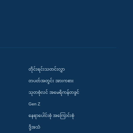
တိုင်းရင်းသတင်းလွှာ
တပတ်အတွင်း အားကစား
သုတစုံလင် အမေရိကန်တခွင်
Gen Z
နေရာပေါင်းစုံ အကြောင်းစုံ
ဒို့အသံ