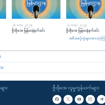
၂၈ မတ္၊ ၂၀၂၅
၂၇ မတ္၊ ၂၀၂၅
ဗွီအိုအေ မြန်မာနံနက်ခင်း
ဗွီအိုအေ မြန်မာနံနက်ခင်း
အစီအစဉ်တွဲများအားလုံးကြည့
း
ား
ုများ
ဗွီအိုအေ လူမှုကွန်ယက်များ