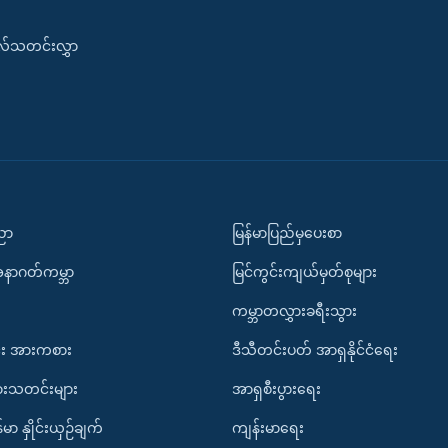
းလ်သတင်းလွှာ
ပညာ
မြန်မာပြည်မှပေးစာ
အနာဂတ်ကမ္ဘာ
မြင်ကွင်းကျယ်မှတ်စုများ
ကမ္ဘာတလွှားခရီးသွား
း အားကစား
ဒီသီတင်းပတ် အာရှနိုင်ငံရေး
ားသတင်းများ
အာရှစီးပွားရေး
်မာ နှိုင်းယှဉ်ချက်
ကျန်းမာရေး