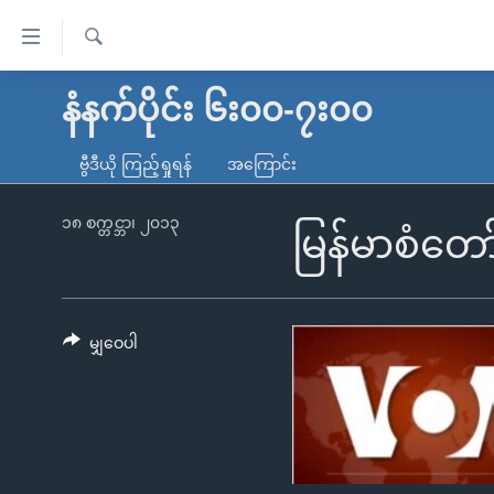
သုံး
ရ
ရှာဖွေ
လွယ်ကူ
မူလစာမျက်နှာ
နံနက်ပိုင်း ၆း၀၀-၇း၀၀
ရ
စေ
မြန်မာ
လာ
ဗွီဒီယို ကြည့်ရှုရန်
အကြောင်း
သည့်
ဒ်
ကမ္ဘာ့သတင်းများ
Link
ဗွီဒီယို
နိုင်ငံတကာ
၁၈ စက္တင္ဘာ၊ ၂၀၁၃
မြန်မာစံတော
များ
သတင်းလွတ်လပ်ခွင့်
အမေရိကန်
ပင်မ
ရပ်ဝန်းတခု လမ်းတခု အလွန်
တရုတ်
အကြောင်းအရာ
အင်္ဂလိပ်စာလေ့လာမယ်
အစ္စရေး-ပါလက်စတိုင်း
မျှဝေပါ
သို့
အပတ်စဉ်ကဏ္ဍများ
အမေရိကန်သုံးအီဒီယံ
ကျော်
ကြည့်
ရေဒီယိုနှင့်ရုပ်သံ အချက်အလက်များ
မကြေးမုံရဲ့ အင်္ဂလိပ်စာ
ရေဒီယို
ရန်
ရေဒီယို/တီဗွီအစီအစဉ်
ရုပ်ရှင်ထဲက အင်္ဂလိပ်စာ
တီဗွီ
ပင်မ