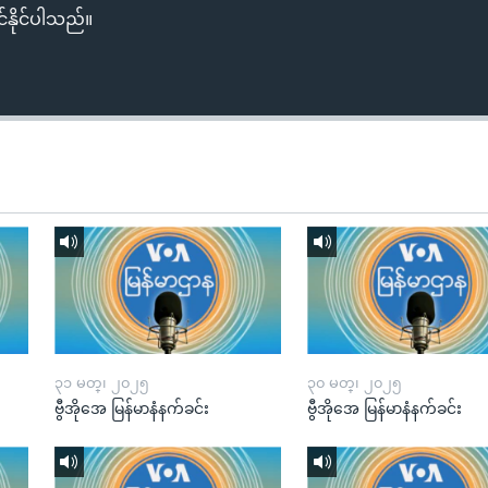
်နိုင်ပါသည်။
၃၁ မတ္၊ ၂၀၂၅
၃၀ မတ္၊ ၂၀၂၅
ဗွီအိုအေ မြန်မာနံနက်ခင်း
ဗွီအိုအေ မြန်မာနံနက်ခင်း