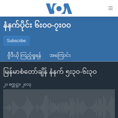
သုံး
ရ
လွယ်ကူ
နံနက်ပိုင်း ၆း၀၀-၇း၀၀
မူလစာမျက်နှာ
စေ
မြန်မာ
Subscribe
သည့်
SUBSCRIBE
ကမ္ဘာ့သတင်းများ
Link
ဗွီဒီယို ကြည့်ရှုရန်
အကြောင်း
ဗွီဒီယို
နိုင်ငံတကာ
များ
Spotify
သတင်းလွတ်လပ်ခွင့်
အမေရိကန်
ပင်မ
မြန်မာစံတော်ချိန် နံနက် ၅း၃၀-၆း၃၀
ရပ်ဝန်းတခု လမ်းတခု အလွန်
တရုတ်
အကြောင်းအရာ
ရယူရန်
သို့
၂၁ စက္တင္ဘာ၊ ၂၀၁၃
အင်္ဂလိပ်စာလေ့လာမယ်
အစ္စရေး-ပါလက်စတိုင်း
ကျော်
အပတ်စဉ်ကဏ္ဍများ
အမေရိကန်သုံးအီဒီယံ
ကြည့်
ရေဒီယိုနှင့်ရုပ်သံ အချက်အလက်များ
မကြေးမုံရဲ့ အင်္ဂလိပ်စာ
ရေဒီယို
ရန်
No media source currently available
ပင်မ
ရေဒီယို/တီဗွီအစီအစဉ်
ရုပ်ရှင်ထဲက အင်္ဂလိပ်စာ
တီဗွီ