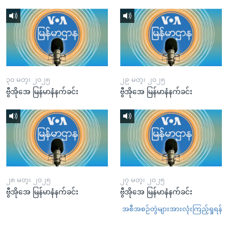
၃၀ မတ္၊ ၂၀၂၅
၂၉ မတ္၊ ၂၀၂၅
ဗွီအိုအေ မြန်မာနံနက်ခင်း
ဗွီအိုအေ မြန်မာနံနက်ခင်း
၂၈ မတ္၊ ၂၀၂၅
၂၇ မတ္၊ ၂၀၂၅
ဗွီအိုအေ မြန်မာနံနက်ခင်း
ဗွီအိုအေ မြန်မာနံနက်ခင်း
အစီအစဉ်တွဲများအားလုံးကြည့်ရှုရန်