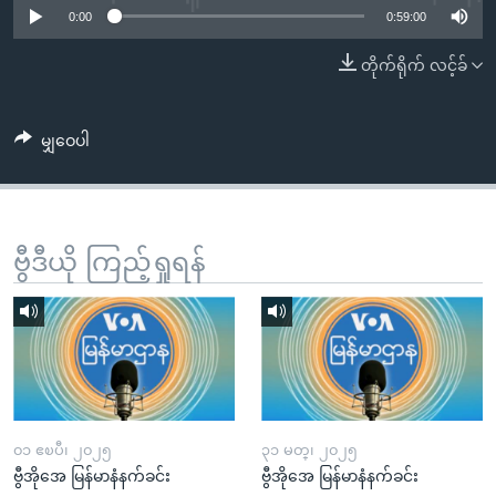
အ
0:00
0:59:00
သုတပဒေသာ အင်္ဂလိပ်စာ
ညွန်း
Learning English
တိုက်ရိုက် လင့်ခ်
စာမျက်နှာ
သို့
ဗွီအိုအေ လူမှုကွန်ယက်များ
ကျော်
မျှဝေပါ
ကြည့်
ရန်
ဘာသာစကားများ
ရှာဖွေ
ရန်
ဗွီဒီယို ကြည့်ရှုရန်
နေရာ
သို့
ကျော်
ရန်
၀၁ ဧၿပီ၊ ၂၀၂၅
၃၁ မတ္၊ ၂၀၂၅
ဗွီအိုအေ မြန်မာနံနက်ခင်း
ဗွီအိုအေ မြန်မာနံနက်ခင်း