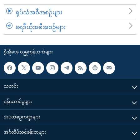
ရုပ်သံအစီအစဉ်များ
ရေဒီယိုအစီအစဉ်များ
ဗွီအိုအေ လူမှုကွန်ယက်များ
သတင်း
၀န်ဆောင်မှုများ
အပတ်စဉ်ကဏ္ဍများ
အင်္ဂလိပ်သင်ခန်းစာများ