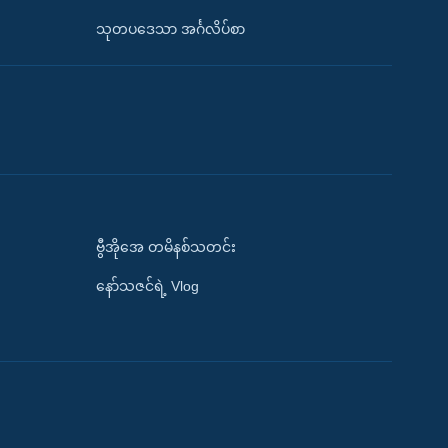
သုတပဒေသာ အင်္ဂလိပ်စာ
ဗွီအိုအေ တမိနစ်သတင်း
နော်သဇင်ရဲ့ Vlog