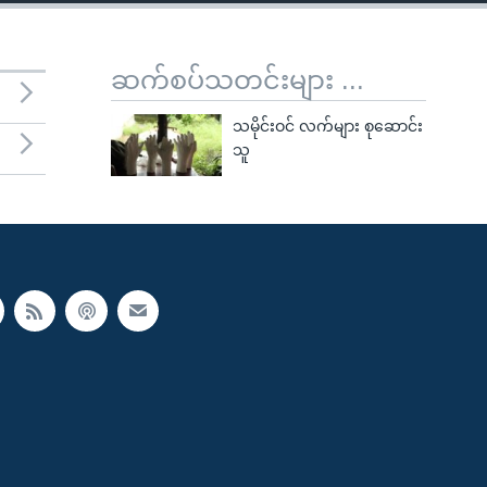
ဆက်စပ်သတင်းများ ...
သမိုင်းဝင် လက်များ စုဆောင်း
သူ