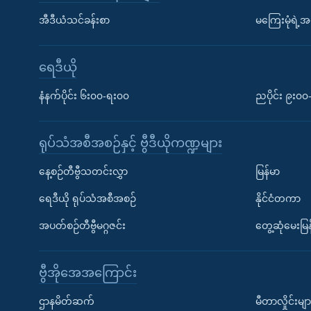
အီဒီယံသင်ခန်းစာ
မကြေးမုံရဲ့အင
ရေဒီယို
နံနက်ပိုင်း ၆း၀၀-ရး၀၀
ညပိုင်း ၉း၀
ရုပ်သံအစီအစဉ်နှင့် ဗွီဒီယိုကဏ္ဍများ
နေ့စဉ်တီဗွီသတင်းလွှာ
မြန်မာ
ရေဒီယို ရုပ်သံအစီအစဉ်
နိုင်ငံတကာ
အပတ်စဉ်တီဗွီမဂ္ဂဇင်း
တွေ့ဆုံမေးမြန
ဗွီအိုအေအကြောင်း
ဌာနမိတ်ဆက်
မီတာလှိုင်းမျာ