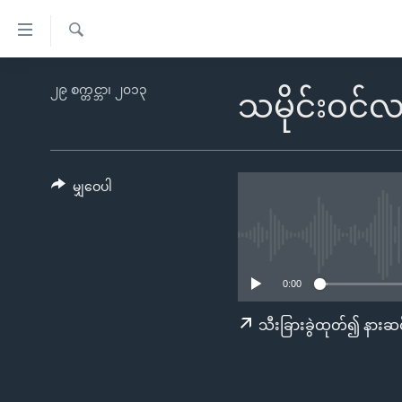
သုံး
ရ
ရှာဖွေ
လွယ်ကူ
မူလစာမျက်နှာ
၂၉ စက္တင္ဘာ၊ ၂၀၁၃
ရ
သမိုင်းဝင်
စေ
မြန်မာ
လာ
သည့်
ဒ်
ကမ္ဘာ့သတင်းများ
Link
ဗွီဒီယို
နိုင်ငံတကာ
မျှဝေပါ
များ
သတင်းလွတ်လပ်ခွင့်
အမေရိကန်
ပင်မ
ရပ်ဝန်းတခု လမ်းတခု အလွန်
တရုတ်
အကြောင်းအရာ
အင်္ဂလိပ်စာလေ့လာမယ်
အစ္စရေး-ပါလက်စတိုင်း
သို့
0:00
အပတ်စဉ်ကဏ္ဍများ
အမေရိကန်သုံးအီဒီယံ
ကျော်
သီးခြားခွဲထုတ်၍ နားဆင
ကြည့်
ရေဒီယိုနှင့်ရုပ်သံ အချက်အလက်များ
မကြေးမုံရဲ့ အင်္ဂလိပ်စာ
ရေဒီယို
ရန်
ရေဒီယို/တီဗွီအစီအစဉ်
ရုပ်ရှင်ထဲက အင်္ဂလိပ်စာ
တီဗွီ
ပင်မ