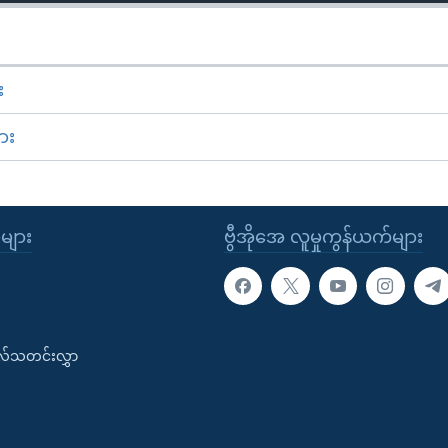
း
ား
ုများ
ဗွီအိုအေ လူမှုကွန်ယက်များ
းလ်သတင်းလွှာ