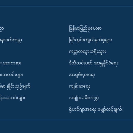
ပညာ
မြန်မာပြည်မှပေးစာ
အနာဂတ်ကမ္ဘာ
မြင်ကွင်းကျယ်မှတ်စုများ
ကမ္ဘာတလွှားခရီးသွား
း အားကစား
ဒီသီတင်းပတ် အာရှနိုင်ငံရေး
ားသတင်းများ
အာရှစီးပွားရေး
်မာ နှိုင်းယှဉ်ချက်
ကျန်းမာရေး
ပြားသတင်းများ
အမျိုးသမီးကဏ္ဍ
ရိုဟင်ဂျာအရေး မျှော်လင့်ချက်