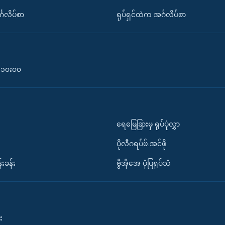
်္ဂလိပ်စာ
ရုပ်ရှင်ထဲက အင်္ဂလိပ်စာ
၀-၁၀း၀၀
ရေမြေခြားမှ ရုပ်ပုံလွှာ
ပိုလီဂရပ်ဖ်.အင်ဖို
်းခန်း
ဗွီအိုအေ ပုံပြရုပ်သံ
း