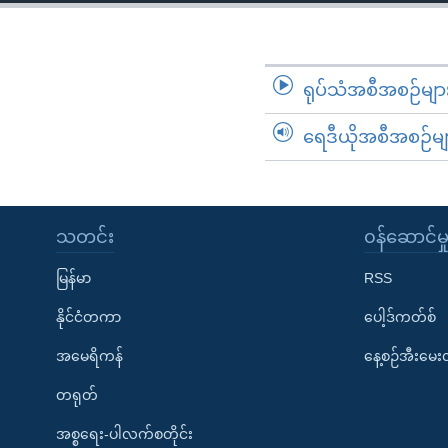
သုတပဒေသာ အင်္ဂလိပ်စာ
အ
ညွန်း
စာမျက်နှာ
သို့
ရုပ်သံအစီအစဉ်မျာ
ကျော်
ရေဒီယိုအစီအစဉ်မျ
ကြည့်
ရန်
ရှာဖွေ
ရန်
သတင်း
၀န်ဆောင်မှ
နေရာ
သို့
မြန်မာ
RSS
ကျော်
နိုင်ငံတကာ
ပေါ့ဒ်ကတ်စ်
ရန်
အမေရိကန်
နေ့စဉ်အီးမေ
တရုတ်
အစ္စရေး-ပါလက်စတိုင်း