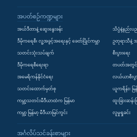
အပတ်စဉ်ကဏ္ဍများ
အယ်ဒီတာနဲ့ ဆွေးနွေးခန်း
သိပ္ပံနဲ့နည်း
ဒီမိုကရေစီ၊ လူ့အခွင့်အရေးနှင့် ခေတ်ပြိုင်ကမ္ဘာ
ဥတုရာသီနဲ့ 
သတင်းသုံးသပ်ချက်
စီးပွားရေး
ဒီမိုကရေစီရေးရာ
တပတ်အတွင်
အမေရိကန်နိုင်ငံရေး
လယ်ယာစီးပွ
သတင်းထောက်မှတ်စု
ယူကရိန်း၊ မြန
ကမ္ဘာ့သတင်းမီဒီယာထဲက မြန်မာ
ထူးခြားဆန်း
ကမ္ဘာ့ မြန်မာ့ မီဒီယာမြင်ကွင်း
လူမှုရှုခင်း
အင်္ဂလိပ်သင်ခန်းစာများ