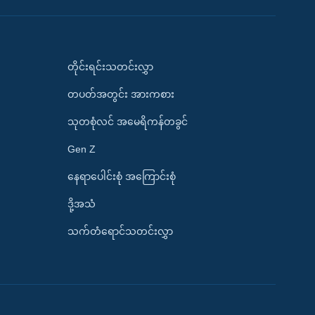
တိုင်းရင်းသတင်းလွှာ
တပတ်အတွင်း အားကစား
သုတစုံလင် အမေရိကန်တခွင်
Gen Z
နေရာပေါင်းစုံ အကြောင်းစုံ
ဒို့အသံ
သက်တံရောင်သတင်းလွှာ