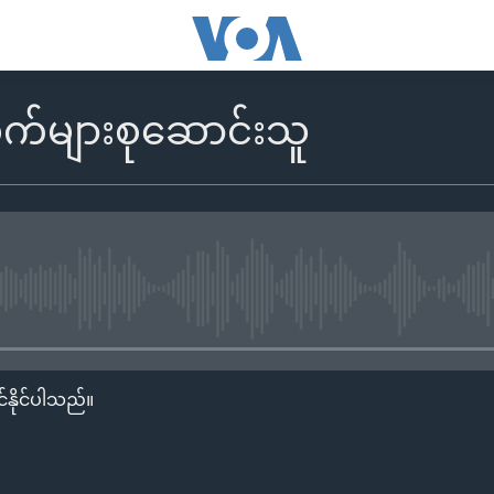
လက်များစုဆောင်းသူ
No media source currently availa
်နိုင်ပါသည်။