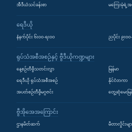
အီဒီယံသင်ခန်းစာ
မကြေးမုံရဲ့အင
ရေဒီယို
နံနက်ပိုင်း ၆း၀၀-ရး၀၀
ညပိုင်း ၉း၀
ရုပ်သံအစီအစဉ်နှင့် ဗွီဒီယိုကဏ္ဍများ
နေ့စဉ်တီဗွီသတင်းလွှာ
မြန်မာ
ရေဒီယို ရုပ်သံအစီအစဉ်
နိုင်ငံတကာ
အပတ်စဉ်တီဗွီမဂ္ဂဇင်း
တွေ့ဆုံမေးမြန
ဗွီအိုအေအကြောင်း
ဌာနမိတ်ဆက်
မီတာလှိုင်းမျာ