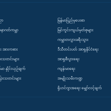
ပညာ
မြန်မာပြည်မှပေးစာ
အနာဂတ်ကမ္ဘာ
မြင်ကွင်းကျယ်မှတ်စုများ
ကမ္ဘာတလွှားခရီးသွား
း အားကစား
ဒီသီတင်းပတ် အာရှနိုင်ငံရေး
ားသတင်းများ
အာရှစီးပွားရေး
်မာ နှိုင်းယှဉ်ချက်
ကျန်းမာရေး
ပြားသတင်းများ
အမျိုးသမီးကဏ္ဍ
ရိုဟင်ဂျာအရေး မျှော်လင့်ချက်