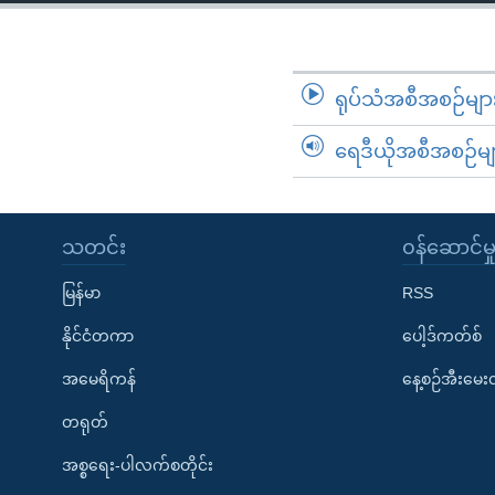
သုတပဒေသာ အင်္ဂလိပ်စာ
အ
ညွန်း
စာမျက်နှာ
သို့
ရုပ်သံအစီအစဉ်မျာ
ကျော်
ရေဒီယိုအစီအစဉ်မျ
ကြည့်
ရန်
ရှာဖွေ
ရန်
သတင်း
၀န်ဆောင်မှ
နေရာ
မြန်မာ
RSS
သို့
ကျော်
နိုင်ငံတကာ
ပေါ့ဒ်ကတ်စ်
ရန်
အမေရိကန်
နေ့စဉ်အီးမေ
တရုတ်
အစ္စရေး-ပါလက်စတိုင်း