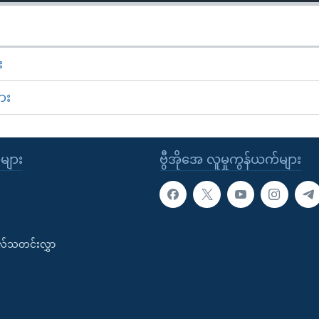
း
ား
ုများ
ဗွီအိုအေ လူမှုကွန်ယက်များ
းလ်သတင်းလွှာ