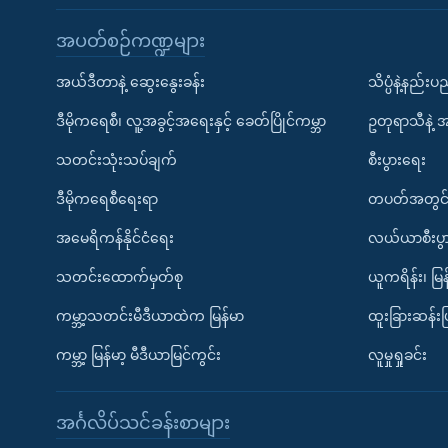
အပတ်စဉ်ကဏ္ဍများ
အယ်ဒီတာနဲ့ ဆွေးနွေးခန်း
သိပ္ပံနဲ့နည်း
ဒီမိုကရေစီ၊ လူ့အခွင့်အရေးနှင့် ခေတ်ပြိုင်ကမ္ဘာ
ဥတုရာသီနဲ့ 
သတင်းသုံးသပ်ချက်
စီးပွားရေး
ဒီမိုကရေစီရေးရာ
တပတ်အတွင်
အမေရိကန်နိုင်ငံရေး
လယ်ယာစီးပွ
သတင်းထောက်မှတ်စု
ယူကရိန်း၊ မြန
ကမ္ဘာ့သတင်းမီဒီယာထဲက မြန်မာ
ထူးခြားဆန်း
ကမ္ဘာ့ မြန်မာ့ မီဒီယာမြင်ကွင်း
လူမှုရှုခင်း
အင်္ဂလိပ်သင်ခန်းစာများ