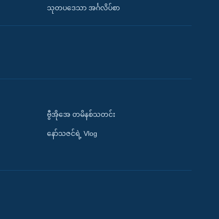
သုတပဒေသာ အင်္ဂလိပ်စာ
ဗွီအိုအေ တမိနစ်သတင်း
နော်သဇင်ရဲ့ Vlog