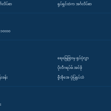
်္ဂလိပ်စာ
ရုပ်ရှင်ထဲက အင်္ဂလိပ်စာ
၀-၁၀း၀၀
ရေမြေခြားမှ ရုပ်ပုံလွှာ
ပိုလီဂရပ်ဖ်.အင်ဖို
်းခန်း
ဗွီအိုအေ ပုံပြရုပ်သံ
း