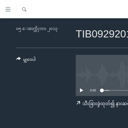
သုံး
ရ
ရှာဖွေ
လွယ်ကူ
မူလစာမျက်နှာ
၀၅ ေအာက္တိုဘာ၊ ၂၀၁၃
ရ
TIB092920
စေ
မြန်မာ
လာ
သည့်
ဒ်
ကမ္ဘာ့သတင်းများ
Link
ဗွီဒီယို
နိုင်ငံတကာ
မျှဝေပါ
များ
သတင်းလွတ်လပ်ခွင့်
အမေရိကန်
ပင်မ
ရပ်ဝန်းတခု လမ်းတခု အလွန်
တရုတ်
အကြောင်းအရာ
အင်္ဂလိပ်စာလေ့လာမယ်
အစ္စရေး-ပါလက်စတိုင်း
သို့
0:00
အပတ်စဉ်ကဏ္ဍများ
အမေရိကန်သုံးအီဒီယံ
ကျော်
သီးခြားခွဲထုတ်၍ နားဆင
ကြည့်
ရေဒီယိုနှင့်ရုပ်သံ အချက်အလက်များ
မကြေးမုံရဲ့ အင်္ဂလိပ်စာ
ရေဒီယို
ရန်
ရေဒီယို/တီဗွီအစီအစဉ်
ရုပ်ရှင်ထဲက အင်္ဂလိပ်စာ
တီဗွီ
ပင်မ