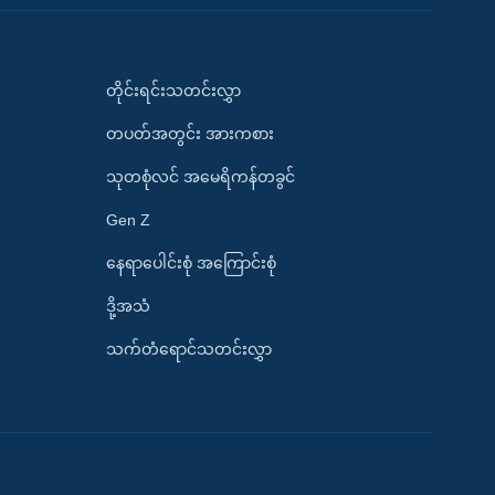
တိုင်းရင်းသတင်းလွှာ
တပတ်အတွင်း အားကစား
သုတစုံလင် အမေရိကန်တခွင်
Gen Z
နေရာပေါင်းစုံ အကြောင်းစုံ
ဒို့အသံ
သက်တံရောင်သတင်းလွှာ