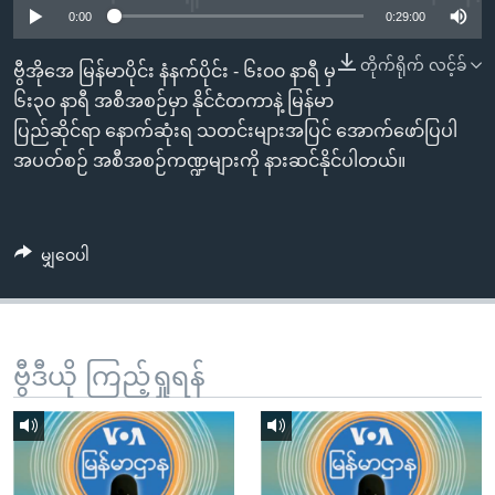
အ
0:00
0:29:00
သုတပဒေသာ အင်္ဂလိပ်စာ
ညွန်း
Learning English
တိုက်ရိုက် လင့်ခ်
စာမျက်နှာ
ဗွီအိုအေ မြန်မာပိုင်း နံနက်ပိုင်း - ၆း၀၀ နာရီ မှ
သို့
ဗွီအိုအေ လူမှုကွန်ယက်များ
၆း၃၀ နာရီ အစီအစဉ်မှာ နိုင်ငံတကာနဲ့ မြန်မာ
ကျော်
ပြည်ဆိုင်ရာ နောက်ဆုံးရ သတင်းများအပြင် အောက်ဖော်ပြပါ
ကြည့်
အပတ်စဉ် အစီအစဉ်ကဏ္ဍများကို နားဆင်နိုင်ပါတယ်။
ရန်
ဘာသာစကားများ
ရှာဖွေ
ရန်
မျှဝေပါ
နေရာ
သို့
ကျော်
ရန်
ဗွီဒီယို ကြည့်ရှုရန်