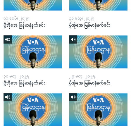
၀၁ ဧၿပီ၊ ၂၀၂၅
၃၁ မတ္၊ ၂၀၂၅
ဗွီအိုအေ မြန်မာနံနက်ခင်း
ဗွီအိုအေ မြန်မာနံနက်ခင်း
၃၀ မတ္၊ ၂၀၂၅
၂၉ မတ္၊ ၂၀၂၅
ဗွီအိုအေ မြန်မာနံနက်ခင်း
ဗွီအိုအေ မြန်မာနံနက်ခင်း