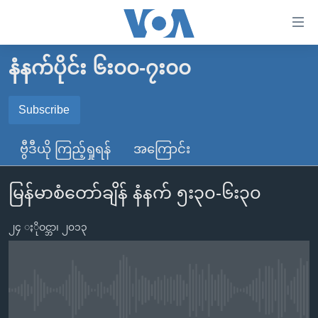
သုံး
ရ
လွယ်ကူ
နံနက်ပိုင်း ၆း၀၀-၇း၀၀
မူလစာမျက်နှာ
စေ
မြန်မာ
Subscribe
သည့်
SUBSCRIBE
ကမ္ဘာ့သတင်းများ
Link
ဗွီဒီယို ကြည့်ရှုရန်
အကြောင်း
ဗွီဒီယို
နိုင်ငံတကာ
များ
Spotify
သတင်းလွတ်လပ်ခွင့်
အမေရိကန်
ပင်မ
မြန်မာစံတော်ချိန် နံနက် ၅း၃၀-၆း၃၀
ရပ်ဝန်းတခု လမ်းတခု အလွန်
တရုတ်
အကြောင်းအရာ
ရယူရန်
သို့
၂၄ ႏိုဝင္ဘာ၊ ၂၀၁၃
အင်္ဂလိပ်စာလေ့လာမယ်
အစ္စရေး-ပါလက်စတိုင်း
ကျော်
အပတ်စဉ်ကဏ္ဍများ
အမေရိကန်သုံးအီဒီယံ
ကြည့်
ရေဒီယိုနှင့်ရုပ်သံ အချက်အလက်များ
မကြေးမုံရဲ့ အင်္ဂလိပ်စာ
ရေဒီယို
ရန်
No media source currently available
ပင်မ
ရေဒီယို/တီဗွီအစီအစဉ်
ရုပ်ရှင်ထဲက အင်္ဂလိပ်စာ
တီဗွီ