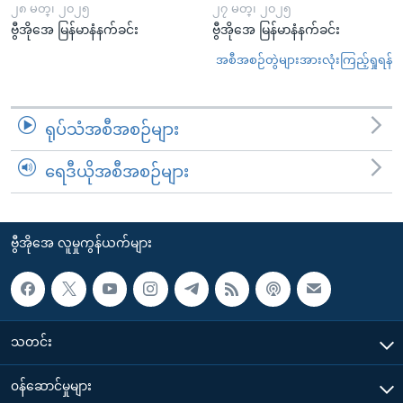
၂၈ မတ္၊ ၂၀၂၅
၂၇ မတ္၊ ၂၀၂၅
ဗွီအိုအေ မြန်မာနံနက်ခင်း
ဗွီအိုအေ မြန်မာနံနက်ခင်း
အစီအစဉ်တွဲများအားလုံးကြည့်ရှုရန်
ရုပ်သံအစီအစဉ်များ
ရေဒီယိုအစီအစဉ်များ
ဗွီအိုအေ လူမှုကွန်ယက်များ
သတင်း
၀န်ဆောင်မှုများ