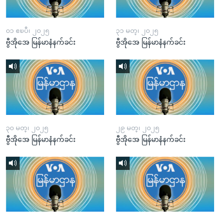
၀၁ ဧၿပီ၊ ၂၀၂၅
၃၁ မတ္၊ ၂၀၂၅
ဗွီအိုအေ မြန်မာနံနက်ခင်း
ဗွီအိုအေ မြန်မာနံနက်ခင်း
၃၀ မတ္၊ ၂၀၂၅
၂၉ မတ္၊ ၂၀၂၅
ဗွီအိုအေ မြန်မာနံနက်ခင်း
ဗွီအိုအေ မြန်မာနံနက်ခင်း