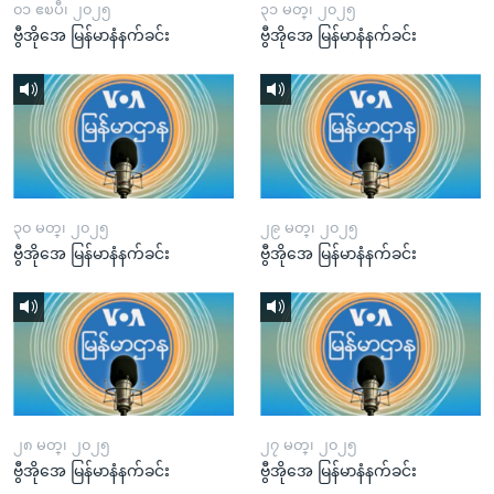
၀၁ ဧၿပီ၊ ၂၀၂၅
၃၁ မတ္၊ ၂၀၂၅
ဗွီအိုအေ မြန်မာနံနက်ခင်း
ဗွီအိုအေ မြန်မာနံနက်ခင်း
၃၀ မတ္၊ ၂၀၂၅
၂၉ မတ္၊ ၂၀၂၅
ဗွီအိုအေ မြန်မာနံနက်ခင်း
ဗွီအိုအေ မြန်မာနံနက်ခင်း
၂၈ မတ္၊ ၂၀၂၅
၂၇ မတ္၊ ၂၀၂၅
ဗွီအိုအေ မြန်မာနံနက်ခင်း
ဗွီအိုအေ မြန်မာနံနက်ခင်း