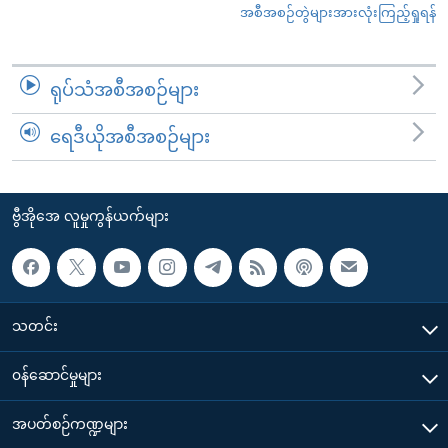
အစီအစဉ်တွဲများအားလုံးကြည့်ရှုရန်
ရုပ်သံအစီအစဉ်များ
ရေဒီယိုအစီအစဉ်များ
ဗွီအိုအေ လူမှုကွန်ယက်များ
သတင်း
၀န်ဆောင်မှုများ
အပတ်စဉ်ကဏ္ဍများ