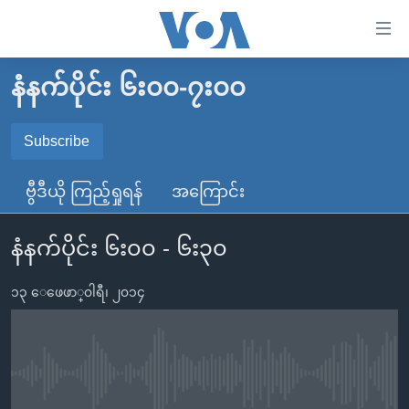
သုံး
ရ
လွယ်ကူ
နံနက်ပိုင်း ၆း၀၀-၇း၀၀
မူလစာမျက်နှာ
စေ
မြန်မာ
Subscribe
သည့်
SUBSCRIBE
ကမ္ဘာ့သတင်းများ
Link
ဗွီဒီယို ကြည့်ရှုရန်
အကြောင်း
ဗွီဒီယို
နိုင်ငံတကာ
များ
Spotify
သတင်းလွတ်လပ်ခွင့်
အမေရိကန်
ပင်မ
နံနက်ပိုင်း ၆း၀၀ - ၆း၃၀
ရပ်ဝန်းတခု လမ်းတခု အလွန်
တရုတ်
အကြောင်းအရာ
ရယူရန်
သို့
၁၃ ေဖေဖာ္၀ါရီ၊ ၂၀၁၄
အင်္ဂလိပ်စာလေ့လာမယ်
အစ္စရေး-ပါလက်စတိုင်း
ကျော်
အပတ်စဉ်ကဏ္ဍများ
အမေရိကန်သုံးအီဒီယံ
ကြည့်
ရေဒီယိုနှင့်ရုပ်သံ အချက်အလက်များ
မကြေးမုံရဲ့ အင်္ဂလိပ်စာ
ရေဒီယို
ရန်
No media source currently available
ပင်မ
ရေဒီယို/တီဗွီအစီအစဉ်
ရုပ်ရှင်ထဲက အင်္ဂလိပ်စာ
တီဗွီ