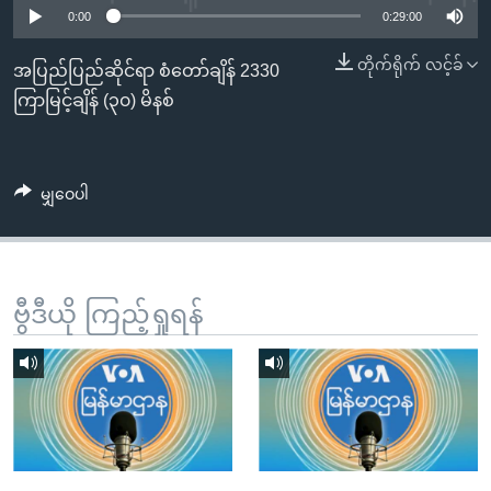
အ
0:00
0:29:00
သုတပဒေသာ အင်္ဂလိပ်စာ
ညွန်း
Learning English
တိုက်ရိုက် လင့်ခ်
စာမျက်နှာ
အပြည်ပြည်ဆိုင်ရာ စံတော်ချိန် 2330
သို့
ဗွီအိုအေ လူမှုကွန်ယက်များ
ကြာမြင့်ချိန် (၃၀) မိနစ်
ကျော်
ကြည့်
ရန်
မျှဝေပါ
ဘာသာစကားများ
ရှာဖွေ
ရန်
နေရာ
သို့
ဗွီဒီယို ကြည့်ရှုရန်
ကျော်
ရန်