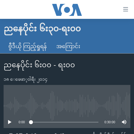
သုံး
ရ
လွယ်ကူ
ညနေပိုင်း ၆း၃၀-ရး၀၀
မူလစာမျက်နှာ
စေ
မြန်မာ
ဗွီဒီယို ကြည့်ရှုရန်
အကြောင်း
သည့်
ကမ္ဘာ့သတင်းများ
Link
ညနေပိုင်း ၆း၀၀ - ရး၀၀
ဗွီဒီယို
နိုင်ငံတကာ
များ
သတင်းလွတ်လပ်ခွင့်
အမေရိကန်
ပင်မ
၁၈ ေဖေဖာ္၀ါရီ၊ ၂၀၁၄
ရပ်ဝန်းတခု လမ်းတခု အလွန်
တရုတ်
အကြောင်းအရာ
သို့
အင်္ဂလိပ်စာလေ့လာမယ်
အစ္စရေး-ပါလက်စတိုင်း
ကျော်
အပတ်စဉ်ကဏ္ဍများ
အမေရိကန်သုံးအီဒီယံ
No media source currently available
ကြည့်
ရေဒီယိုနှင့်ရုပ်သံ အချက်အလက်များ
မကြေးမုံရဲ့ အင်္ဂလိပ်စာ
ရေဒီယို
ရန်
0:00
0:30:00
ပင်မ
ရေဒီယို/တီဗွီအစီအစဉ်
ရုပ်ရှင်ထဲက အင်္ဂလိပ်စာ
တီဗွီ