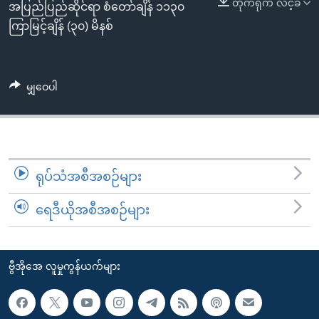
တိုက်ရိုက် လင့်ခ်
အ
အပြည်ပြည်ဆိုင်ရာ စံတော်ချိန် ၁၁၃၀
သုတပဒေသာ အင်္ဂလိပ်စာ
ညွန်း
Learning English
ကြာမြင့်ချိန် (၃၀) မိနစ်
စာမျက်နှာ
သို့
ဗွီအိုအေ လူမှုကွန်ယက်များ
ကျော်
မျှဝေပါ
ကြည့်
ရန်
ဘာသာစကားများ
ရှာဖွေ
ရန်
ရုပ်သံအစီအစဉ်များ
နေရာ
သို့
ရေဒီယိုအစီအစဉ်များ
ကျော်
ရန်
ဗွီအိုအေ လူမှုကွန်ယက်များ