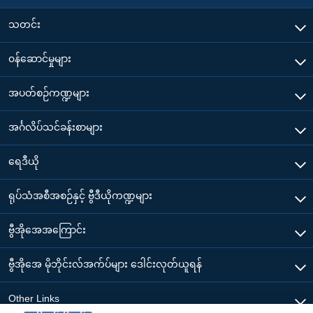
သတင်း
၀န်ဆောင်မှုများ
အပတ်စဉ်ကဏ္ဍများ
အင်္ဂလိပ်သင်ခန်းစာများ
ရေဒီယို
ရုပ်သံအစီအစဉ်နှင့် ဗွီဒီယိုကဏ္ဍများ
ဗွီအိုအေအကြောင်း
ဗွီအိုအေ မိုဘိုင်းလ်အက်ပ်များ ဒေါင်းလုတ်ယူရန်
Other Links