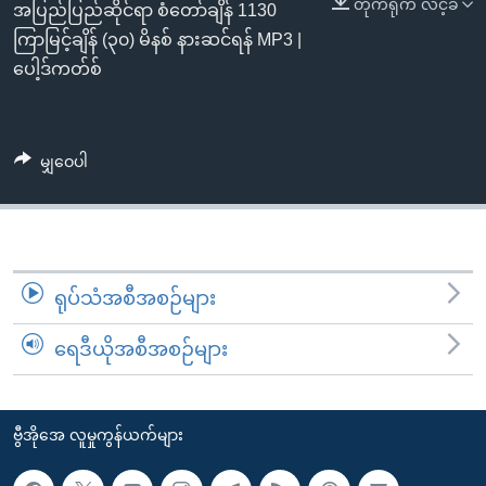
တိုက်ရိုက် လင့်ခ်
အ
အပြည်ပြည်ဆိုင်ရာ စံတော်ချိန် 1130
သုတပဒေသာ အင်္ဂလိပ်စာ
ညွန်း
Learning English
ကြာမြင့်ချိန် (၃၀) မိနစ် နားဆင်ရန် MP3 |
စာမျက်နှာ
ပေါ့ဒ်ကတ်စ်
သို့
ဗွီအိုအေ လူမှုကွန်ယက်များ
ကျော်
ကြည့်
မျှဝေပါ
ရန်
ဘာသာစကားများ
ရှာဖွေ
ရန်
နေရာ
ရုပ်သံအစီအစဉ်များ
သို့
ကျော်
ရေဒီယိုအစီအစဉ်များ
ရန်
ဗွီအိုအေ လူမှုကွန်ယက်များ