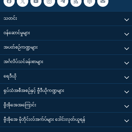
သတင်း
၀န်ဆောင်မှုများ
အပတ်စဉ်ကဏ္ဍများ
အင်္ဂလိပ်သင်ခန်းစာများ
ရေဒီယို
ရုပ်သံအစီအစဉ်နှင့် ဗွီဒီယိုကဏ္ဍများ
ဗွီအိုအေအကြောင်း
ဗွီအိုအေ မိုဘိုင်းလ်အက်ပ်များ ဒေါင်းလုတ်ယူရန်