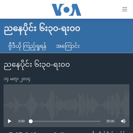
သုံး
ရ
လွယ်ကူ
ညနေပိုင်း ၆း၃၀-ရး၀၀
မူလစာမျက်နှာ
စေ
မြန်မာ
ဗွီဒီယို ကြည့်ရှုရန်
အကြောင်း
သည့်
ကမ္ဘာ့သတင်းများ
Link
ညနေပိုင်း ၆း၃၀-ရး၀၀
ဗွီဒီယို
နိုင်ငံတကာ
များ
သတင်းလွတ်လပ်ခွင့်
အမေရိကန်
ပင်မ
၁၄ မတ္၊ ၂၀၁၄
ရပ်ဝန်းတခု လမ်းတခု အလွန်
တရုတ်
အကြောင်းအရာ
သို့
အင်္ဂလိပ်စာလေ့လာမယ်
အစ္စရေး-ပါလက်စတိုင်း
ကျော်
အပတ်စဉ်ကဏ္ဍများ
အမေရိကန်သုံးအီဒီယံ
No media source currently available
ကြည့်
ရေဒီယိုနှင့်ရုပ်သံ အချက်အလက်များ
မကြေးမုံရဲ့ အင်္ဂလိပ်စာ
ရေဒီယို
ရန်
0:00
30:00
ပင်မ
ရေဒီယို/တီဗွီအစီအစဉ်
ရုပ်ရှင်ထဲက အင်္ဂလိပ်စာ
တီဗွီ