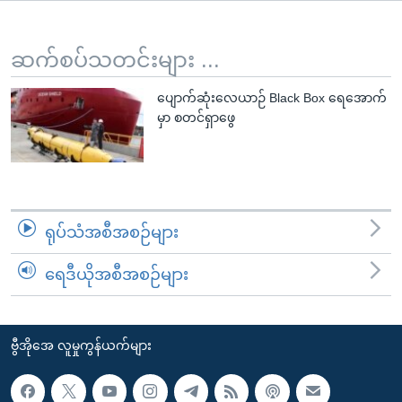
အ
သုတပဒေသာ အင်္ဂလိပ်စာ
ညွန်း
Learning English
စာမျက်နှာ
ဆက်စပ်သတင်းများ ...
သို့
ဗွီအိုအေ လူမှုကွန်ယက်များ
ပျောက်ဆုံးလေယာဉ် Black Box ရေအောက်
ကျော်
မှာ စတင်ရှာဖွေ
ကြည့်
ရန်
ဘာသာစကားများ
ရှာဖွေ
ရန်
နေရာ
ရုပ်သံအစီအစဉ်များ
သို့
ကျော်
ရေဒီယိုအစီအစဉ်များ
ရန်
ဗွီအိုအေ လူမှုကွန်ယက်များ