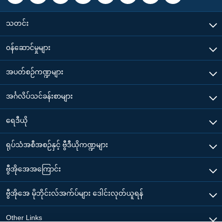
သတင်း
၀န်ဆောင်မှုများ
အပတ်စဉ်ကဏ္ဍများ
အင်္ဂလိပ်သင်ခန်းစာများ
ရေဒီယို
ရုပ်သံအစီအစဉ်နှင့် ဗွီဒီယိုကဏ္ဍများ
ဗွီအိုအေအကြောင်း
ဗွီအိုအေ မိုဘိုင်းလ်အက်ပ်များ ဒေါင်းလုတ်ယူရန်
Other Links