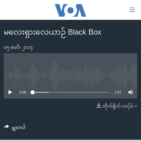
သုံး
ရ
လွယ်ကူ
မလေးရှားလေယာဉ် Black Box
မူလစာမျက်နှာ
စေ
မြန်မာ
၀၅ ဧၿပီ၊ ၂၀၁၄
သည့်
ကမ္ဘာ့သတင်းများ
Link
ဗွီဒီယို
နိုင်ငံတကာ
များ
သတင်းလွတ်လပ်ခွင့်
အမေရိကန်
No media source currently available
ပင်မ
ရပ်ဝန်းတခု လမ်းတခု အလွန်
တရုတ်
အကြောင်းအရာ
0:00
1:07
သို့
အင်္ဂလိပ်စာလေ့လာမယ်
အစ္စရေး-ပါလက်စတိုင်း
တိုက်ရိုက် လင့်ခ်
ကျော်
အပတ်စဉ်ကဏ္ဍများ
အမေရိကန်သုံးအီဒီယံ
ကြည့်
ရေဒီယိုနှင့်ရုပ်သံ အချက်အလက်များ
မကြေးမုံရဲ့ အင်္ဂလိပ်စာ
ရေဒီယို
ရန်
မျှဝေပါ
ပင်မ
ရေဒီယို/တီဗွီအစီအစဉ်
ရုပ်ရှင်ထဲက အင်္ဂလိပ်စာ
တီဗွီ