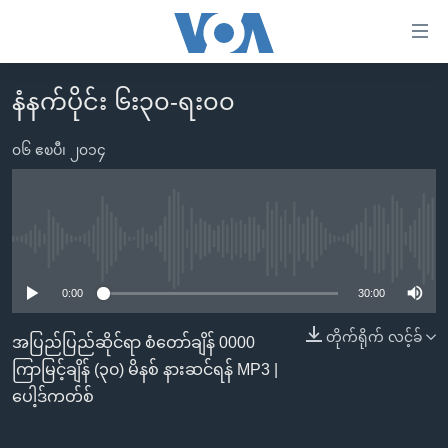
သုံး
ရ
လွယ်ကူ
နံနက်ပိုင်း ၆း၃၀-ရး၀၀
မူလစာမျက်နှာ
စေ
မြန်မာ
၀၆ ဧၿပီ၊ ၂၀၁၄
သည့်
ကမ္ဘာ့သတင်းများ
Link
ဗွီဒီယို
နိုင်ငံတကာ
များ
သတင်းလွတ်လပ်ခွင့်
အမေရိကန်
No media source currently available
ပင်မ
ရပ်ဝန်းတခု လမ်းတခု အလွန်
တရုတ်
အကြောင်းအရာ
0:00
30:00
သို့
အင်္ဂလိပ်စာလေ့လာမယ်
အစ္စရေး-ပါလက်စတိုင်း
တိုက်ရိုက် လင့်ခ်
အပြည်ပြည်ဆိုင်ရာ စံတော်ချိန် 0000
ကျော်
အပတ်စဉ်ကဏ္ဍများ
အမေရိကန်သုံးအီဒီယံ
ကြာမြင့်ချိန် (၃၀) မိနစ် နားဆင်ရန် MP3 |
ကြည့်
ရေဒီယိုနှင့်ရုပ်သံ အချက်အလက်များ
မကြေးမုံရဲ့ အင်္ဂလိပ်စာ
ရေဒီယို
ပေါ့ဒ်ကတ်စ်
ရန်
ပင်မ
ရေဒီယို/တီဗွီအစီအစဉ်
ရုပ်ရှင်ထဲက အင်္ဂလိပ်စာ
တီဗွီ