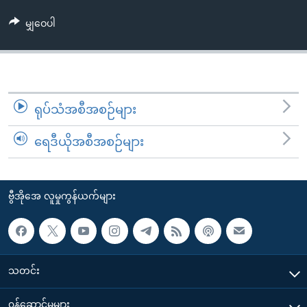
အ
သုတပဒေသာ အင်္ဂလိပ်စာ
ညွန်း
Learning English
မျှဝေပါ
စာမျက်နှာ
သို့
ဗွီအိုအေ လူမှုကွန်ယက်များ
ကျော်
ကြည့်
ရုပ်သံအစီအစဉ်များ
ရန်
ဘာသာစကားများ
ရှာဖွေ
ရေဒီယိုအစီအစဉ်များ
ရန်
နေရာ
သို့
ဗွီအိုအေ လူမှုကွန်ယက်များ
ကျော်
ရန်
သတင်း
၀န်ဆောင်မှုများ