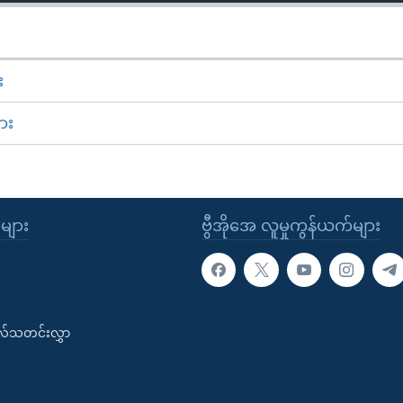
း
ား
ုများ
ဗွီအိုအေ လူမှုကွန်ယက်များ
းလ်သတင်းလွှာ