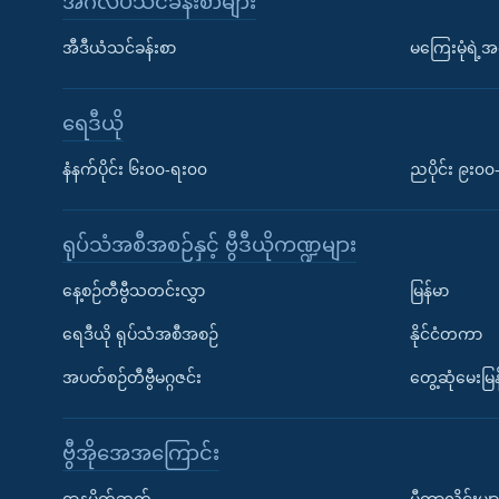
အင်္ဂလိပ်သင်ခန်းစာများ
အီဒီယံသင်ခန်းစာ
မကြေးမုံရဲ့အင
ရေဒီယို
နံနက်ပိုင်း ၆း၀၀-ရး၀၀
ညပိုင်း ၉း၀
ရုပ်သံအစီအစဉ်နှင့် ဗွီဒီယိုကဏ္ဍများ
နေ့စဉ်တီဗွီသတင်းလွှာ
မြန်မာ
ရေဒီယို ရုပ်သံအစီအစဉ်
နိုင်ငံတကာ
အပတ်စဉ်တီဗွီမဂ္ဂဇင်း
တွေ့ဆုံမေးမြန
ဗွီအိုအေအကြောင်း