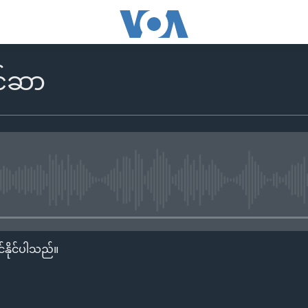
င်ဆာ
No media source currently availa
်နိုင်ပါသည်။