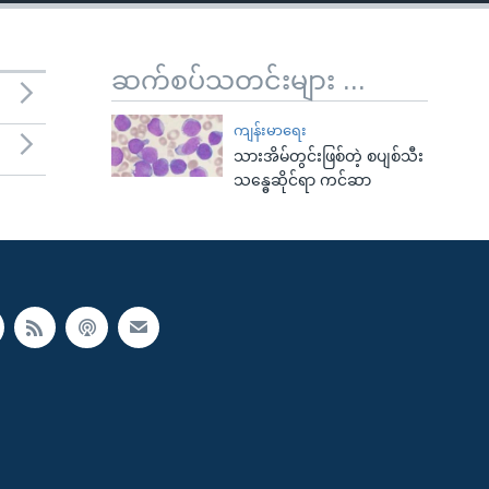
ဆက်စပ်သတင်းများ ...
ကျန်းမာရေး
သားအိမ်တွင်းဖြစ်တဲ့ စပျစ်သီး
သန္ဓေဆိုင်ရာ ကင်ဆာ