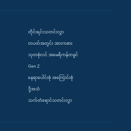
တိုင်းရင်းသတင်းလွှာ
တပတ်အတွင်း အားကစား
သုတစုံလင် အမေရိကန်တခွင်
Gen Z
နေရာပေါင်းစုံ အကြောင်းစုံ
ဒို့အသံ
သက်တံရောင်သတင်းလွှာ