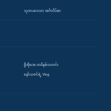
သုတပဒေသာ အင်္ဂလိပ်စာ
ဗွီအိုအေ တမိနစ်သတင်း
နော်သဇင်ရဲ့ Vlog