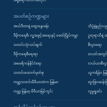
အစ္စရေး-ပါလက်စတိုင်း
အပတ်စဉ်ကဏ္ဍများ
အယ်ဒီတာနဲ့ ဆွေးနွေးခန်း
သိပ္ပံနဲ့နည်း
ဒီမိုကရေစီ၊ လူ့အခွင့်အရေးနှင့် ခေတ်ပြိုင်ကမ္ဘာ
ဥတုရာသီနဲ့ 
သတင်းသုံးသပ်ချက်
စီးပွားရေး
ဒီမိုကရေစီရေးရာ
တပတ်အတွင်
အမေရိကန်နိုင်ငံရေး
လယ်ယာစီးပွ
သတင်းထောက်မှတ်စု
ယူကရိန်း၊ မြန
ကမ္ဘာ့သတင်းမီဒီယာထဲက မြန်မာ
ထူးခြားဆန်း
ကမ္ဘာ့ မြန်မာ့ မီဒီယာမြင်ကွင်း
လူမှုရှုခင်း