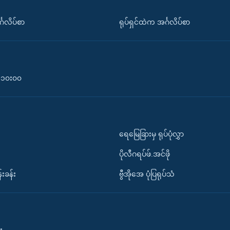
်္ဂလိပ်စာ
ရုပ်ရှင်ထဲက အင်္ဂလိပ်စာ
၀-၁၀း၀၀
ရေမြေခြားမှ ရုပ်ပုံလွှာ
ပိုလီဂရပ်ဖ်.အင်ဖို
်းခန်း
ဗွီအိုအေ ပုံပြရုပ်သံ