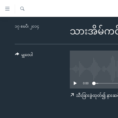
သုံး
ရ
ရှာဖွေ
လွယ်ကူ
မူလစာမျက်နှာ
၁၇ ဧၿပီ၊ ၂၀၁၄
ရ
သားအိမ်က
စေ
မြန်မာ
လာ
သည့်
ဒ်
ကမ္ဘာ့သတင်းများ
Link
ဗွီဒီယို
နိုင်ငံတကာ
မျှဝေပါ
များ
သတင်းလွတ်လပ်ခွင့်
အမေရိကန်
ပင်မ
ရပ်ဝန်းတခု လမ်းတခု အလွန်
တရုတ်
အကြောင်းအရာ
အင်္ဂလိပ်စာလေ့လာမယ်
အစ္စရေး-ပါလက်စတိုင်း
သို့
0:00
အပတ်စဉ်ကဏ္ဍများ
အမေရိကန်သုံးအီဒီယံ
ကျော်
သီးခြားခွဲထုတ်၍ နားဆင
ကြည့်
ရေဒီယိုနှင့်ရုပ်သံ အချက်အလက်များ
မကြေးမုံရဲ့ အင်္ဂလိပ်စာ
ရေဒီယို
ရန်
ရေဒီယို/တီဗွီအစီအစဉ်
ရုပ်ရှင်ထဲက အင်္ဂလိပ်စာ
တီဗွီ
ပင်မ