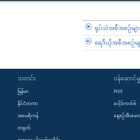
သုတပဒေသာ အင်္ဂလိပ်စာ
အ
ညွန်း
စာမျက်နှာ
သို့
ရုပ်သံအစီအစဉ်မျာ
ကျော်
ရေဒီယိုအစီအစဉ်မျ
ကြည့်
ရန်
ရှာဖွေ
ရန်
နေရာ
သတင်း
၀န်ဆောင်မှ
သို့
မြန်မာ
RSS
ကျော်
ရန်
နိုင်ငံတကာ
ပေါ့ဒ်ကတ်စ်
အမေရိကန်
နေ့စဉ်အီးမေ
တရုတ်