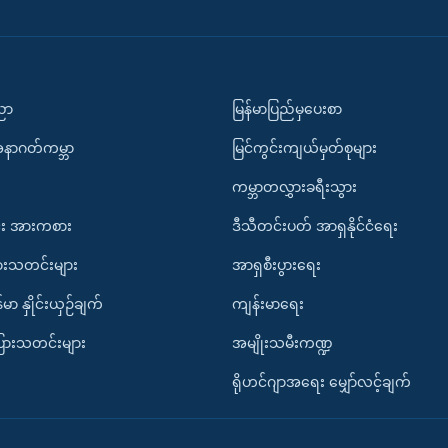
ပညာ
မြန်မာပြည်မှပေးစာ
အနာဂတ်ကမ္ဘာ
မြင်ကွင်းကျယ်မှတ်စုများ
ကမ္ဘာတလွှားခရီးသွား
း အားကစား
ဒီသီတင်းပတ် အာရှနိုင်ငံရေး
ားသတင်းများ
အာရှစီးပွားရေး
်မာ နှိုင်းယှဉ်ချက်
ကျန်းမာရေး
ပြားသတင်းများ
အမျိုးသမီးကဏ္ဍ
ရိုဟင်ဂျာအရေး မျှော်လင့်ချက်