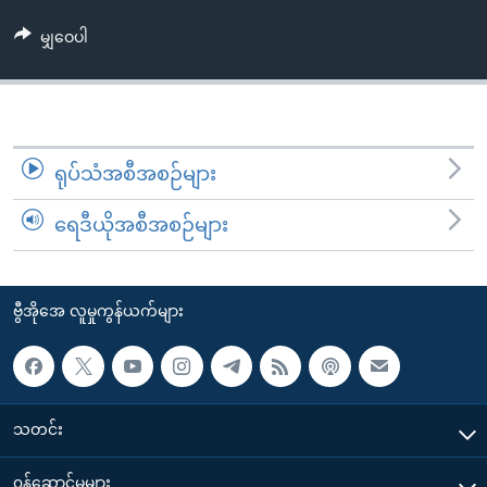
အ
သုတပဒေသာ အင်္ဂလိပ်စာ
ညွန်း
Learning English
မျှဝေပါ
စာမျက်နှာ
သို့
ဗွီအိုအေ လူမှုကွန်ယက်များ
ကျော်
ကြည့်
ရုပ်သံအစီအစဉ်များ
ရန်
ဘာသာစကားများ
ရှာဖွေ
ရေဒီယိုအစီအစဉ်များ
ရန်
နေရာ
သို့
ဗွီအိုအေ လူမှုကွန်ယက်များ
ကျော်
ရန်
သတင်း
၀န်ဆောင်မှုများ