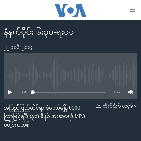
သုံး
ရ
လွယ်ကူ
နံနက်ပိုင်း ၆း၃၀-ရး၀၀
မူလစာမျက်နှာ
စေ
မြန်မာ
၂၂ ဧၿပီ၊ ၂၀၁၄
သည့်
ကမ္ဘာ့သတင်းများ
Link
ဗွီဒီယို
နိုင်ငံတကာ
များ
သတင်းလွတ်လပ်ခွင့်
အမေရိကန်
No media source currently available
ပင်မ
ရပ်ဝန်းတခု လမ်းတခု အလွန်
တရုတ်
အကြောင်းအရာ
0:00
30:00
သို့
အင်္ဂလိပ်စာလေ့လာမယ်
အစ္စရေး-ပါလက်စတိုင်း
တိုက်ရိုက် လင့်ခ်
အပြည်ပြည်ဆိုင်ရာ စံတော်ချိန် 0000
ကျော်
အပတ်စဉ်ကဏ္ဍများ
အမေရိကန်သုံးအီဒီယံ
ကြာမြင့်ချိန် (၃၀) မိနစ် နားဆင်ရန် MP3 |
ကြည့်
ရေဒီယိုနှင့်ရုပ်သံ အချက်အလက်များ
မကြေးမုံရဲ့ အင်္ဂလိပ်စာ
ရေဒီယို
ပေါ့ဒ်ကတ်စ်
ရန်
ပင်မ
ရေဒီယို/တီဗွီအစီအစဉ်
ရုပ်ရှင်ထဲက အင်္ဂလိပ်စာ
တီဗွီ