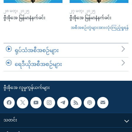
၂၈ မတ္၊ ၂၀၂၅
၂၇ မတ္၊ ၂၀၂၅
ဗွီအိုအေ မြန်မာနံနက်ခင်း
ဗွီအိုအေ မြန်မာနံနက်ခင်း
အစီအစဉ်တွဲများအားလုံးကြည့်ရှုရန်
ရုပ်သံအစီအစဉ်များ
ရေဒီယိုအစီအစဉ်များ
ဗွီအိုအေ လူမှုကွန်ယက်များ
သတင်း