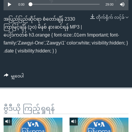
အ
0:00
29:00
သုတပဒေသာ အင်္ဂလိပ်စာ
ညွန်း
Learning English
တိုက်ရိုက် လင့်ခ်
စာမျက်နှာ
အပြည်ပြည်ဆိုင်ရာ စံတော်ချိန် 2330
သို့
ဗွီအိုအေ လူမှုကွန်ယက်များ
ကြာမြင့်ချိန် (၃၀) မိနစ် နားဆင်ရန် MP3 |
ကျော်
ပေါ့ဒ်ကတ်စ် h3.orange { font-size:.01em !important; font-
ကြည့်
family:'Zawgyi-One','Zawgyi1' color:white; visibility:hidden; }
ရန်
.date { visibility:hidden; } }
ဘာသာစကားများ
ရှာဖွေ
ရန်
နေရာ
မျှဝေပါ
သို့
ကျော်
ရန်
ဗွီဒီယို ကြည့်ရှုရန်