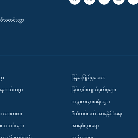
းလ်သတင်းလွှာ
ပညာ
မြန်မာပြည်မှပေးစာ
အနာဂတ်ကမ္ဘာ
မြင်ကွင်းကျယ်မှတ်စုများ
ကမ္ဘာတလွှားခရီးသွား
း အားကစား
ဒီသီတင်းပတ် အာရှနိုင်ငံရေး
ားသတင်းများ
အာရှစီးပွားရေး
်မာ နှိုင်းယှဉ်ချက်
ကျန်းမာရေး