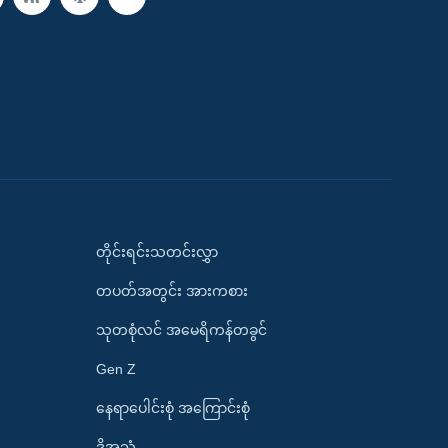
တိုင်းရင်းသတင်းလွှာ
တပတ်အတွင်း အားကစား
သုတစုံလင် အမေရိကန်တခွင်
Gen Z
နေရာပေါင်းစုံ အကြောင်းစုံ
ဒို့အသံ