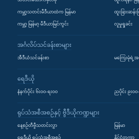
ကမ္ဘာ့သတင်းမီဒီယာထဲက မြန်မာ
ထူးခြားဆန်း
ကမ္ဘာ့ မြန်မာ့ မီဒီယာမြင်ကွင်း
လူမှုရှုခင်း
အင်္ဂလိပ်သင်ခန်းစာများ
အီဒီယံသင်ခန်းစာ
မကြေးမုံရဲ့အင
ရေဒီယို
နံနက်ပိုင်း ၆း၀၀-ရး၀၀
ညပိုင်း ၉း၀
ရုပ်သံအစီအစဉ်နှင့် ဗွီဒီယိုကဏ္ဍများ
နေ့စဉ်တီဗွီသတင်းလွှာ
မြန်မာ
ရေဒီယို ရုပ်သံအစီအစဉ်
နိုင်ငံတကာ