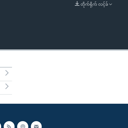
တိုက်ရိုက် လင့်ခ်
EMBED