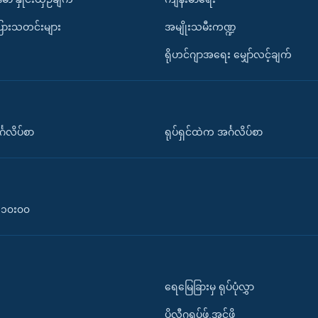
ပြားသတင်းများ
အမျိုးသမီးကဏ္ဍ
ရိုဟင်ဂျာအရေး မျှော်လင့်ချက်
်္ဂလိပ်စာ
ရုပ်ရှင်ထဲက အင်္ဂလိပ်စာ
၀-၁၀း၀၀
ရေမြေခြားမှ ရုပ်ပုံလွှာ
ပိုလီဂရပ်ဖ်.အင်ဖို