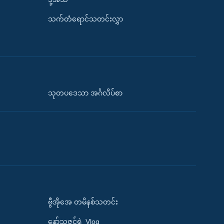
သက်တံရောင်သတင်းလွှာ
သုတပဒေသာ အင်္ဂလိပ်စာ
ဗွီအိုအေ တမိနစ်သတင်း
နော်သဇင်ရဲ့ Vlog