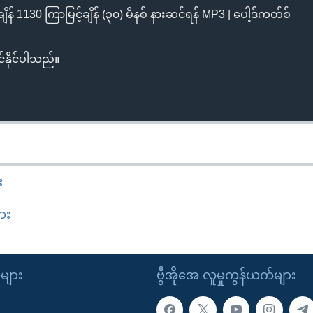
န် 1130 ကြာမြင့်ချိန် (၃၀) မိနစ် နားဆင်ရန် MP3 | ပေါ့ဒ်ကတ်စ်
်နိုင်ပါသည်။
း
ား
ုများ
ဗွီအိုအေ လူမှုကွန်ယက်များ