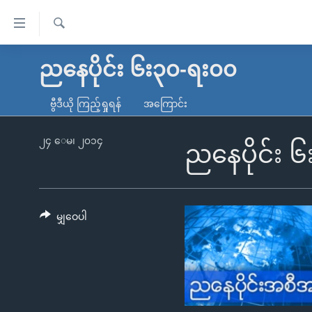
သုံး
ရ
ရှာဖွေ
လွယ်ကူ
မူလစာမျက်နှာ
ညနေပိုင်း ၆း၃၀-ရး၀၀
ရ
စေ
မြန်မာ
လာ
ဗွီဒီယို ကြည့်ရှုရန်
အကြောင်း
သည့်
ဒ်
ကမ္ဘာ့သတင်းများ
Link
ဗွီဒီယို
နိုင်ငံတကာ
၂၄ ေမ၊ ၂၀၁၄
ညနေပိုင်း 
များ
သတင်းလွတ်လပ်ခွင့်
အမေရိကန်
ပင်မ
ရပ်ဝန်းတခု လမ်းတခု အလွန်
တရုတ်
အကြောင်းအရာ
အင်္ဂလိပ်စာလေ့လာမယ်
အစ္စရေး-ပါလက်စတိုင်း
မျှဝေပါ
သို့
အပတ်စဉ်ကဏ္ဍများ
အမေရိကန်သုံးအီဒီယံ
ကျော်
ကြည့်
ရေဒီယိုနှင့်ရုပ်သံ အချက်အလက်များ
မကြေးမုံရဲ့ အင်္ဂလိပ်စာ
ရေဒီယို
ရန်
ရေဒီယို/တီဗွီအစီအစဉ်
ရုပ်ရှင်ထဲက အင်္ဂလိပ်စာ
တီဗွီ
ပင်မ