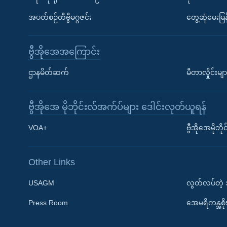
အပတ်စဉ်တီဗွီမဂ္ဂဇင်း
တွေ့ဆုံမေးမြန
ဗွီအိုအေအကြောင်း
ဌာနမိတ်ဆက်
မီတာလှိုင်းမျာ
ဗွီအိုအေ မိုဘိုင်းလ်အက်ပ်များ ဒေါင်းလုတ်ယူရန်
Learning English
VOA+
ဗွီအိုအေမိုဘ
ဗွီအိုအေ လူမှုကွန်ယက်များ
Other Links
USAGM
လွတ်လပ်တဲ့
Press Room
အေမရိကန္အစိ
ဘာသာစကားများ