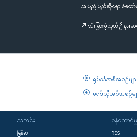
သုတပဒေသာ အင်္ဂလိပ်စာ
အ
အပြည်ပြည်ဆိုင်ရာ စံတော်ချိ
ညွန်း
စာမျက်နှာ
သီးခြားခွဲထုတ်၍ နားဆင
သို့
ကျော်
ကြည့်
ရန်
ရှာဖွေ
ရန်
နေရာ
ရုပ်သံအစီအစဉ်မျာ
သို့
ကျော်
ရေဒီယိုအစီအစဉ်မျ
ရန်
သတင်း
၀န်ဆောင်မှ
မြန်မာ
RSS