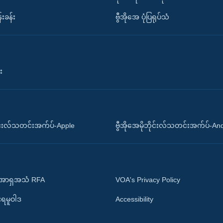
်းခန်း
ဗွီအိုအေ ပုံပြရုပ်သံ
း
ိုင်းလ်သတင်းအက်ပ်-Apple
ဗွီအိုအေမိုဘိုင်းလ်သတင်းအက်ပ်-An
 အာရှအသံ RFA
VOA's Privacy Policy
ုးရမူဝါဒ
Accessibility