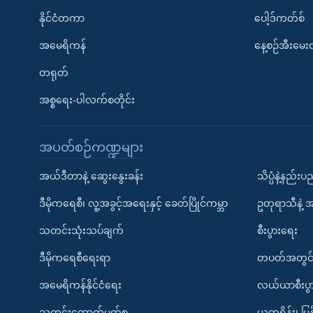
နိုင်ငံတကာ
ပေါ့ဒ်ကတ်စ်
အမေရိကန်
နေ့စဉ်အီးမေ
တရုတ်
အစ္စရေး-ပါလက်စတိုင်း
အပတ်စဉ်ကဏ္ဍများ
အယ်ဒီတာနဲ့ ဆွေးနွေးခန်း
သိပ္ပံနဲ့နည်း
ဒီမိုကရေစီ၊ လူ့အခွင့်အရေးနှင့် ခေတ်ပြိုင်ကမ္ဘာ
ဥတုရာသီနဲ့ 
သတင်းသုံးသပ်ချက်
စီးပွားရေး
ဒီမိုကရေစီရေးရာ
တပတ်အတွင်
အမေရိကန်နိုင်ငံရေး
လယ်ယာစီးပွ
သတင်းထောက်မှတ်စု
ယူကရိန်း၊ မြန