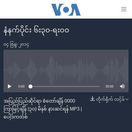
သုံး
ရ
လွယ်ကူ
နံနက်ပိုင်း ၆း၃၀-ရး၀၀
မူလစာမျက်နှာ
စေ
မြန်မာ
၀၄ ဇြန္၊ ၂၀၁၄
သည့်
ကမ္ဘာ့သတင်းများ
Link
ဗွီဒီယို
နိုင်ငံတကာ
များ
သတင်းလွတ်လပ်ခွင့်
အမေရိကန်
No media source currently available
ပင်မ
ရပ်ဝန်းတခု လမ်းတခု အလွန်
တရုတ်
အကြောင်းအရာ
0:00
30:00
သို့
အင်္ဂလိပ်စာလေ့လာမယ်
အစ္စရေး-ပါလက်စတိုင်း
တိုက်ရိုက် လင့်ခ်
အပြည်ပြည်ဆိုင်ရာ စံတော်ချိန် 0000
ကျော်
အပတ်စဉ်ကဏ္ဍများ
အမေရိကန်သုံးအီဒီယံ
ကြာမြင့်ချိန် (၃၀) မိနစ် နားဆင်ရန် MP3 |
ကြည့်
ရေဒီယိုနှင့်ရုပ်သံ အချက်အလက်များ
မကြေးမုံရဲ့ အင်္ဂလိပ်စာ
ရေဒီယို
ပေါ့ဒ်ကတ်စ်
ရန်
ပင်မ
ရေဒီယို/တီဗွီအစီအစဉ်
ရုပ်ရှင်ထဲက အင်္ဂလိပ်စာ
တီဗွီ