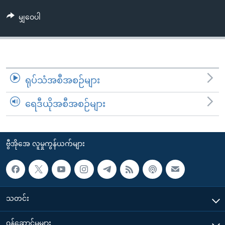
အ
သုတပဒေသာ အင်္ဂလိပ်စာ
ညွန်း
Learning English
မျှဝေပါ
စာမျက်နှာ
သို့
ဗွီအိုအေ လူမှုကွန်ယက်များ
ကျော်
ကြည့်
ရုပ်သံအစီအစဉ်များ
ရန်
ဘာသာစကားများ
ရှာဖွေ
ရေဒီယိုအစီအစဉ်များ
ရန်
နေရာ
သို့
ဗွီအိုအေ လူမှုကွန်ယက်များ
ကျော်
ရန်
သတင်း
၀န်ဆောင်မှုများ