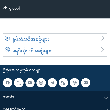
အ
သုတပဒေသာ အင်္ဂလိပ်စာ
ညွန်း
Learning English
မျှဝေပါ
စာမျက်နှာ
သို့
ဗွီအိုအေ လူမှုကွန်ယက်များ
ကျော်
ကြည့်
ရုပ်သံအစီအစဉ်များ
ရန်
ဘာသာစကားများ
ရှာဖွေ
ရေဒီယိုအစီအစဉ်များ
ရန်
နေရာ
သို့
ဗွီအိုအေ လူမှုကွန်ယက်များ
ကျော်
ရန်
သတင်း
၀န်ဆောင်မှုများ