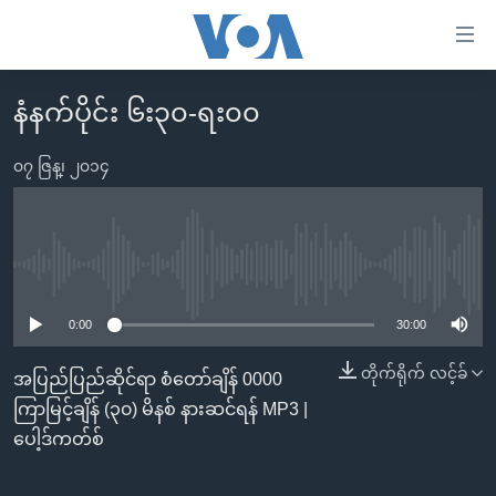
သုံး
ရ
လွယ်ကူ
နံနက်ပိုင်း ၆း၃၀-ရး၀၀
မူလစာမျက်နှာ
စေ
မြန်မာ
၀၇ ဇြန္၊ ၂၀၁၄
သည့်
ကမ္ဘာ့သတင်းများ
Link
ဗွီဒီယို
နိုင်ငံတကာ
များ
သတင်းလွတ်လပ်ခွင့်
အမေရိကန်
No media source currently available
ပင်မ
ရပ်ဝန်းတခု လမ်းတခု အလွန်
တရုတ်
အကြောင်းအရာ
0:00
30:00
သို့
အင်္ဂလိပ်စာလေ့လာမယ်
အစ္စရေး-ပါလက်စတိုင်း
တိုက်ရိုက် လင့်ခ်
အပြည်ပြည်ဆိုင်ရာ စံတော်ချိန် 0000
ကျော်
အပတ်စဉ်ကဏ္ဍများ
အမေရိကန်သုံးအီဒီယံ
ကြာမြင့်ချိန် (၃၀) မိနစ် နားဆင်ရန် MP3 |
ကြည့်
ရေဒီယိုနှင့်ရုပ်သံ အချက်အလက်များ
မကြေးမုံရဲ့ အင်္ဂလိပ်စာ
ရေဒီယို
ပေါ့ဒ်ကတ်စ်
ရန်
ပင်မ
ရေဒီယို/တီဗွီအစီအစဉ်
ရုပ်ရှင်ထဲက အင်္ဂလိပ်စာ
တီဗွီ