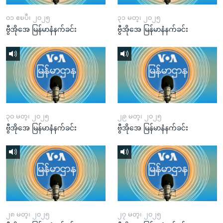
၀၁ ဧၿပီ၊ ၂၀၂၅
၃၁ မတ္၊ ၂၀၂၅
ဗွီအိုအေ မြန်မာနံနက်ခင်း
ဗွီအိုအေ မြန်မာနံနက်ခင်း
၃၀ မတ္၊ ၂၀၂၅
၂၉ မတ္၊ ၂၀၂၅
ဗွီအိုအေ မြန်မာနံနက်ခင်း
ဗွီအိုအေ မြန်မာနံနက်ခင်း
၂၈ မတ္၊ ၂၀၂၅
၂၇ မတ္၊ ၂၀၂၅