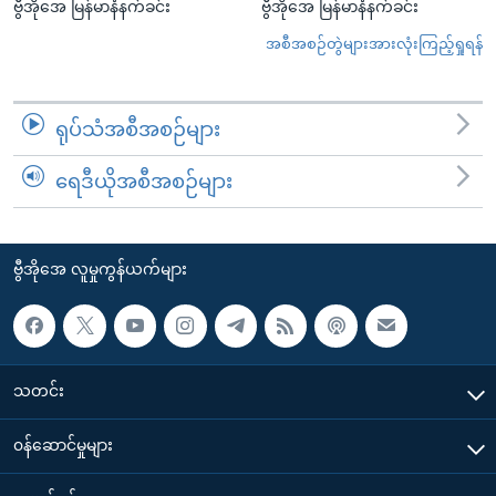
ဗွီအိုအေ မြန်မာနံနက်ခင်း
ဗွီအိုအေ မြန်မာနံနက်ခင်း
အစီအစဉ်တွဲများအားလုံးကြည့်ရှုရန်
ရုပ်သံအစီအစဉ်များ
ရေဒီယိုအစီအစဉ်များ
ဗွီအိုအေ လူမှုကွန်ယက်များ
သတင်း
၀န်ဆောင်မှုများ