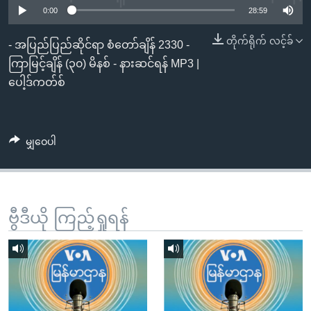
အ
0:00
28:59
သုတပဒေသာ အင်္ဂလိပ်စာ
ညွန်း
Learning English
တိုက်ရိုက် လင့်ခ်
စာမျက်နှာ
- အပြည်ပြည်ဆိုင်ရာ စံတော်ချိန် 2330 -
သို့
ဗွီအိုအေ လူမှုကွန်ယက်များ
ကြာမြင့်ချိန် (၃၀) မိနစ် - နားဆင်ရန် MP3 |
ကျော်
ပေါ့ဒ်ကတ်စ်
ကြည့်
ရန်
ဘာသာစကားများ
ရှာဖွေ
မျှဝေပါ
ရန်
နေရာ
သို့
ကျော်
ဗွီဒီယို ကြည့်ရှုရန်
ရန်