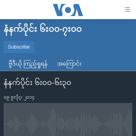
သုံး
ရ
လွယ်ကူ
နံနက်ပိုင်း ၆း၀၀-၇း၀၀
မူလစာမျက်နှာ
စေ
မြန်မာ
Subscribe
သည့်
SUBSCRIBE
ကမ္ဘာ့သတင်းများ
Link
ဗွီဒီယို ကြည့်ရှုရန်
အကြောင်း
ဗွီဒီယို
နိုင်ငံတကာ
များ
Spotify
သတင်းလွတ်လပ်ခွင့်
အမေရိကန်
ပင်မ
နံနက်ပိုင်း ၆း၀၀-၆း၃၀
ရပ်ဝန်းတခု လမ်းတခု အလွန်
တရုတ်
အကြောင်းအရာ
ရယူရန်
သို့
၀၉ ဇူလိုင္၊ ၂၀၁၄
အင်္ဂလိပ်စာလေ့လာမယ်
အစ္စရေး-ပါလက်စတိုင်း
ကျော်
အပတ်စဉ်ကဏ္ဍများ
အမေရိကန်သုံးအီဒီယံ
ကြည့်
ရေဒီယိုနှင့်ရုပ်သံ အချက်အလက်များ
မကြေးမုံရဲ့ အင်္ဂလိပ်စာ
ရေဒီယို
ရန်
No media source currently available
ပင်မ
ရေဒီယို/တီဗွီအစီအစဉ်
ရုပ်ရှင်ထဲက အင်္ဂလိပ်စာ
တီဗွီ