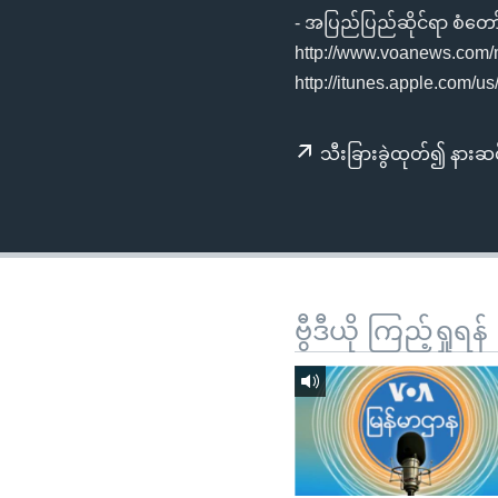
သုတပဒေသာ အင်္ဂလိပ်စာ
အ
- အပြည်ပြည်ဆိုင်ရာ စံတော်ခ
ညွန်း
http://www.voanews.com/
စာမျက်နှာ
http://itunes.apple.com/
သို့
ကျော်
သီးခြားခွဲထုတ်၍ နားဆင
ကြည့်
ရန်
ရှာဖွေ
ရန်
နေရာ
သို့
ဗွီဒီယို ကြည့်ရှုရန်
ကျော်
ရန်