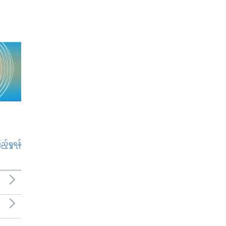
်ရှုရန်