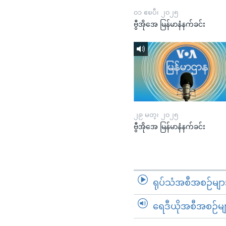
၀၁ ဧၿပီ၊ ၂၀၂၅
ဗွီအိုအေ မြန်မာနံနက်ခင်း
၂၉ မတ္၊ ၂၀၂၅
ဗွီအိုအေ မြန်မာနံနက်ခင်း
ရုပ်သံအစီအစဉ်မျာ
ရေဒီယိုအစီအစဉ်မျ