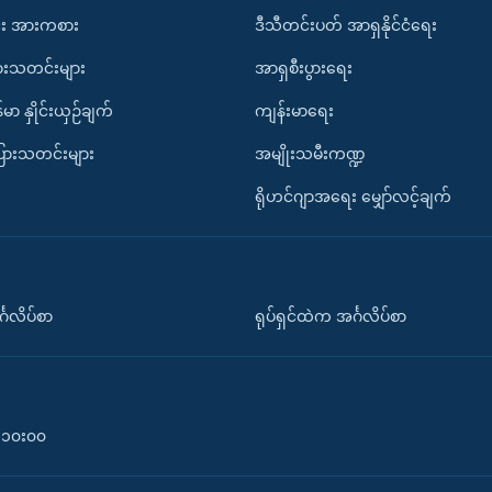
း အားကစား
ဒီသီတင်းပတ် အာရှနိုင်ငံရေး
ားသတင်းများ
အာရှစီးပွားရေး
်မာ နှိုင်းယှဉ်ချက်
ကျန်းမာရေး
ပြားသတင်းများ
အမျိုးသမီးကဏ္ဍ
ရိုဟင်ဂျာအရေး မျှော်လင့်ချက်
်္ဂလိပ်စာ
ရုပ်ရှင်ထဲက အင်္ဂလိပ်စာ
၀-၁၀း၀၀