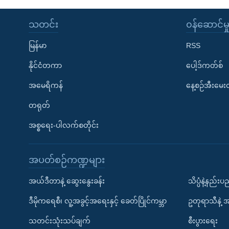
သတင်း
၀န်ဆောင်မှ
မြန်မာ
RSS
နိုင်ငံတကာ
ပေါ့ဒ်ကတ်စ်
အမေရိကန်
နေ့စဉ်အီးမေ
တရုတ်
အစ္စရေး-ပါလက်စတိုင်း
အပတ်စဉ်ကဏ္ဍများ
အယ်ဒီတာနဲ့ ဆွေးနွေးခန်း
သိပ္ပံနဲ့နည်း
ဒီမိုကရေစီ၊ လူ့အခွင့်အရေးနှင့် ခေတ်ပြိုင်ကမ္ဘာ
ဥတုရာသီနဲ့ 
သတင်းသုံးသပ်ချက်
စီးပွားရေး