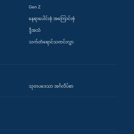
Gen Z
နေရာပေါင်းစုံ အကြောင်းစုံ
ဒို့အသံ
သက်တံရောင်သတင်းလွှာ
သုတပဒေသာ အင်္ဂလိပ်စာ