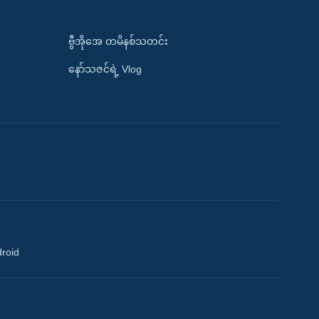
ဗွီအိုအေ တမိနစ်သတင်း
နော်သဇင်ရဲ့ Vlog
droid