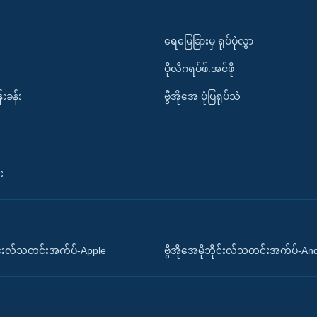
ရေမြေခြားမှ ရုပ်ပုံလွှာ
ပိုလီဂရပ်ဖ်.အင်ဖို
်းခန်း
ဗွီအိုအေ ပုံပြရုပ်သံ
း
ိုင်းလ်သတင်းအက်ပ်-Apple
ဗွီအိုအေမိုဘိုင်းလ်သတင်းအက်ပ်-An