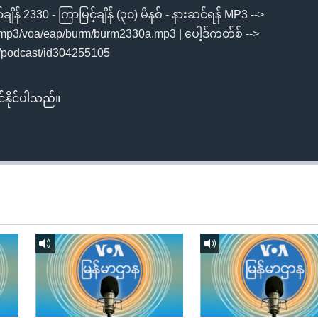
ျိန် 2330 - ကြာမြင့်ချိန် (၃၀) မိနစ် - နားဆင်ရန် MP3 -->
mp3/voa/eap/burm/burm2330a.mp3 | ပေါ့ဒ်ကတ်စ် -->
us/podcast/id304255105
်နိုင်ပါသည်။