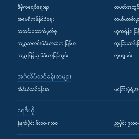
ဒီမိုကရေစီရေးရာ
တပတ်အတွင်
အမေရိကန်နိုင်ငံရေး
လယ်ယာစီးပွ
သတင်းထောက်မှတ်စု
ယူကရိန်း၊ မြန
ကမ္ဘာ့သတင်းမီဒီယာထဲက မြန်မာ
ထူးခြားဆန်း
ကမ္ဘာ့ မြန်မာ့ မီဒီယာမြင်ကွင်း
လူမှုရှုခင်း
အင်္ဂလိပ်သင်ခန်းစာများ
အီဒီယံသင်ခန်းစာ
မကြေးမုံရဲ့အင
ရေဒီယို
နံနက်ပိုင်း ၆း၀၀-ရး၀၀
ညပိုင်း ၉း၀