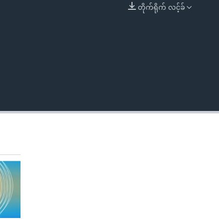
တိုက်ရိုက် လင့်ခ်
EMBED