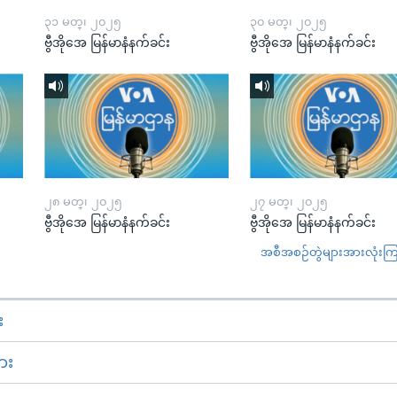
၃၁ မတ္၊ ၂၀၂၅
၃၀ မတ္၊ ၂၀၂၅
ဗွီအိုအေ မြန်မာနံနက်ခင်း
ဗွီအိုအေ မြန်မာနံနက်ခင်း
၂၈ မတ္၊ ၂၀၂၅
၂၇ မတ္၊ ၂၀၂၅
ဗွီအိုအေ မြန်မာနံနက်ခင်း
ဗွီအိုအေ မြန်မာနံနက်ခင်း
အစီအစဉ်တွဲများအားလုံးကြည့
း
ား