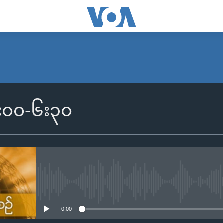
SUBSCRIBE
 ၆း၀၀-၆း၃၀
Apple Podcasts
Spotify
ရယူရန်
No media source currently availa
0:00