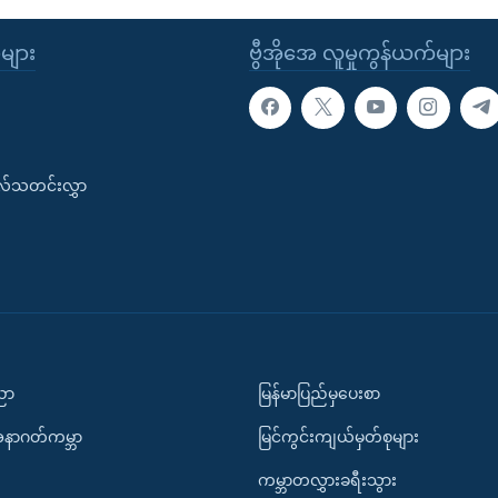
ုများ
ဗွီအိုအေ လူမှုကွန်ယက်များ
းလ်သတင်းလွှာ
ပညာ
မြန်မာပြည်မှပေးစာ
အနာဂတ်ကမ္ဘာ
မြင်ကွင်းကျယ်မှတ်စုများ
ကမ္ဘာတလွှားခရီးသွား