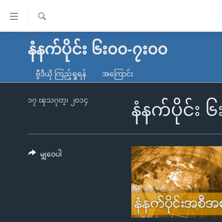
သုံး
ရ
ရှာဖွေ
လွယ်ကူ
မူလစာမျက်နှာ
နံနက်ပိုင်း ၆း၀၀-၇း၀၀
ရ
စေ
မြန်မာ
လာ
ဗွီဒီယို ကြည့်ရှုရန်
အကြောင်း
သည့်
ဒ်
ကမ္ဘာ့သတင်းများ
Link
ဗွီဒီယို
နိုင်ငံတကာ
၁၇ ၾသဂုတ္၊ ၂၀၁၄
နံနက်ပိုင်း
များ
သတင်းလွတ်လပ်ခွင့်
အမေရိကန်
ပင်မ
ရပ်ဝန်းတခု လမ်းတခု အလွန်
တရုတ်
အကြောင်းအရာ
အင်္ဂလိပ်စာလေ့လာမယ်
အစ္စရေး-ပါလက်စတိုင်း
မျှဝေပါ
သို့
အပတ်စဉ်ကဏ္ဍများ
အမေရိကန်သုံးအီဒီယံ
ကျော်
ကြည့်
ရေဒီယိုနှင့်ရုပ်သံ အချက်အလက်များ
မကြေးမုံရဲ့ အင်္ဂလိပ်စာ
ရေဒီယို
ရန်
ရေဒီယို/တီဗွီအစီအစဉ်
ရုပ်ရှင်ထဲက အင်္ဂလိပ်စာ
တီဗွီ
ပင်မ