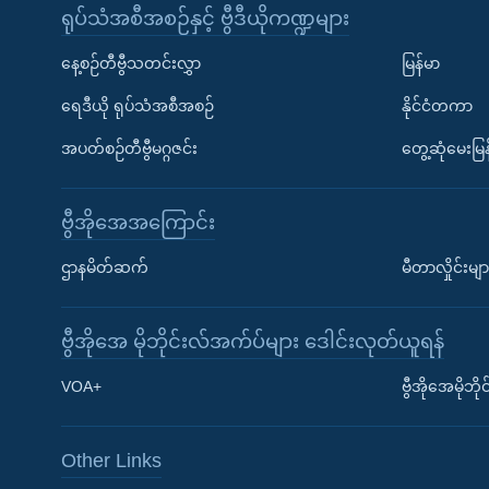
ရုပ်သံအစီအစဉ်နှင့် ဗွီဒီယိုကဏ္ဍများ
နေ့စဉ်တီဗွီသတင်းလွှာ
မြန်မာ
ရေဒီယို ရုပ်သံအစီအစဉ်
နိုင်ငံတကာ
အပတ်စဉ်တီဗွီမဂ္ဂဇင်း
တွေ့ဆုံမေးမြန
ဗွီအိုအေအကြောင်း
ဌာနမိတ်ဆက်
မီတာလှိုင်းမျာ
ဗွီအိုအေ မိုဘိုင်းလ်အက်ပ်များ ဒေါင်းလုတ်ယူရန်
Learning English
VOA+
ဗွီအိုအေမိုဘ
ဗွီအိုအေ လူမှုကွန်ယက်များ
Other Links