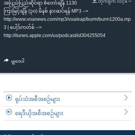
တိုက်ရိုက် လင့်ခ်
အ
အပြည်ပြည်ဆိုင်ရာ စံတော်ချိန် 1130
သုတပဒေသာ အင်္ဂလိပ်စာ
ညွန်း
Learning English
ကြာမြင့်ချိန် (၃၀) မိနစ် နားဆင်ရန် MP3 -->
စာမျက်နှာ
http://www.voanews.com/mp3/voa/eap/burm/burm1200a.mp
သို့
ဗွီအိုအေ လူမှုကွန်ယက်များ
3 | ပေါ့ဒ်ကတ်စ် -->
ကျော်
http://itunes.apple.com/us/podcast/id304255054
ကြည့်
ရန်
ဘာသာစကားများ
ရှာဖွေ
မျှဝေပါ
ရန်
နေရာ
သို့
ကျော်
ရုပ်သံအစီအစဉ်များ
ရန်
ရေဒီယိုအစီအစဉ်များ