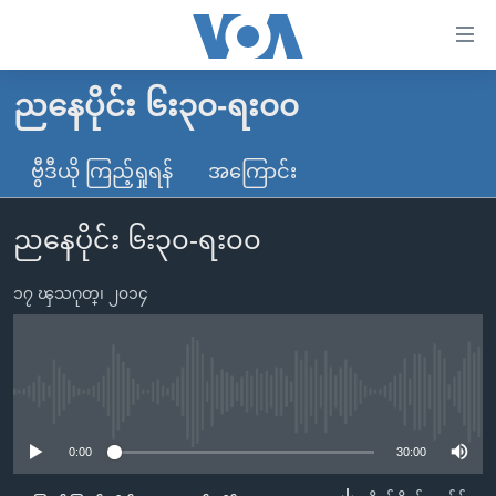
သုံး
ရ
လွယ်ကူ
ညနေပိုင်း ၆း၃၀-ရး၀၀
မူလစာမျက်နှာ
စေ
မြန်မာ
ဗွီဒီယို ကြည့်ရှုရန်
အကြောင်း
သည့်
ကမ္ဘာ့သတင်းများ
Link
ညနေပိုင်း ၆း၃၀-ရး၀၀
ဗွီဒီယို
နိုင်ငံတကာ
များ
သတင်းလွတ်လပ်ခွင့်
အမေရိကန်
ပင်မ
၁၇ ၾသဂုတ္၊ ၂၀၁၄
ရပ်ဝန်းတခု လမ်းတခု အလွန်
တရုတ်
အကြောင်းအရာ
သို့
အင်္ဂလိပ်စာလေ့လာမယ်
အစ္စရေး-ပါလက်စတိုင်း
ကျော်
အပတ်စဉ်ကဏ္ဍများ
အမေရိကန်သုံးအီဒီယံ
No media source currently available
ကြည့်
ရေဒီယိုနှင့်ရုပ်သံ အချက်အလက်များ
မကြေးမုံရဲ့ အင်္ဂလိပ်စာ
ရေဒီယို
ရန်
0:00
30:00
ပင်မ
ရေဒီယို/တီဗွီအစီအစဉ်
ရုပ်ရှင်ထဲက အင်္ဂလိပ်စာ
တီဗွီ