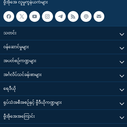
ဗွီအိုအေ လူမှုကွန်ယက်များ
သတင်း
၀န်ဆောင်မှုများ
အပတ်စဉ်ကဏ္ဍများ
အင်္ဂလိပ်သင်ခန်းစာများ
ရေဒီယို
ရုပ်သံအစီအစဉ်နှင့် ဗွီဒီယိုကဏ္ဍများ
ဗွီအိုအေအကြောင်း