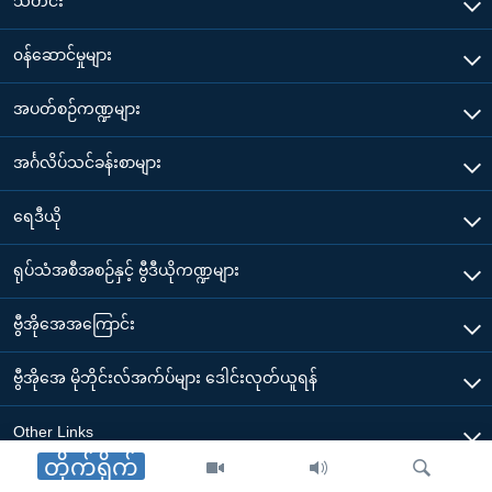
သတင်း
၀န်ဆောင်မှုများ
အပတ်စဉ်ကဏ္ဍများ
အင်္ဂလိပ်သင်ခန်းစာများ
ရေဒီယို
ရုပ်သံအစီအစဉ်နှင့် ဗွီဒီယိုကဏ္ဍများ
ဗွီအိုအေအကြောင်း
ဗွီအိုအေ မိုဘိုင်းလ်အက်ပ်များ ဒေါင်းလုတ်ယူရန်
Other Links
တိုက်ရိုက်