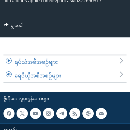
http://itunes.apple.com/us/podcast/id372650517
အ
သုတပဒေသာ အင်္ဂလိပ်စာ
ညွန်း
Learning English
စာမျက်နှာ
သို့
ဗွီအိုအေ လူမှုကွန်ယက်များ
မျှဝေပါ
ကျော်
ကြည့်
ရန်
ဘာသာစကားများ
ရှာဖွေ
ရုပ်သံအစီအစဉ်များ
ရန်
နေရာ
ရေဒီယိုအစီအစဉ်များ
သို့
ကျော်
ရန်
ဗွီအိုအေ လူမှုကွန်ယက်များ