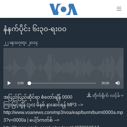
သုံး
ရ
လွယ်ကူ
နံနက်ပိုင်း ၆း၃၀-ရး၀၀
မူလစာမျက်နှာ
စေ
မြန်မာ
၂၂ ၾသဂုတ္၊ ၂၀၁၄
သည့်
ကမ္ဘာ့သတင်းများ
Link
ဗွီဒီယို
နိုင်ငံတကာ
များ
သတင်းလွတ်လပ်ခွင့်
အမေရိကန်
No media source currently available
ပင်မ
ရပ်ဝန်းတခု လမ်းတခု အလွန်
တရုတ်
အကြောင်းအရာ
0:00
30:00
သို့
အင်္ဂလိပ်စာလေ့လာမယ်
အစ္စရေး-ပါလက်စတိုင်း
တိုက်ရိုက် လင့်ခ်
အပြည်ပြည်ဆိုင်ရာ စံတော်ချိန် 0000
ကျော်
အပတ်စဉ်ကဏ္ဍများ
အမေရိကန်သုံးအီဒီယံ
ကြာမြင့်ချိန် (၃၀) မိနစ် နားဆင်ရန် MP3 -->
ကြည့်
ရေဒီယိုနှင့်ရုပ်သံ အချက်အလက်များ
မကြေးမုံရဲ့ အင်္ဂလိပ်စာ
ရေဒီယို
http://www.voanews.com/mp3/voa/eap/burm/burm0000a.mp
ရန်
3?v=0000a | ပေါ့ဒ်ကတ်စ် -->
ပင်မ
ရေဒီယို/တီဗွီအစီအစဉ်
ရုပ်ရှင်ထဲက အင်္ဂလိပ်စာ
တီဗွီ