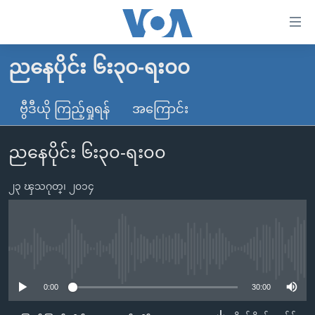
သုံး
ရ
လွယ်ကူ
ညနေပိုင်း ၆း၃၀-ရး၀၀
မူလစာမျက်နှာ
စေ
မြန်မာ
ဗွီဒီယို ကြည့်ရှုရန်
အကြောင်း
သည့်
ကမ္ဘာ့သတင်းများ
Link
ညနေပိုင်း ၆း၃၀-ရး၀၀
ဗွီဒီယို
နိုင်ငံတကာ
များ
သတင်းလွတ်လပ်ခွင့်
အမေရိကန်
ပင်မ
၂၃ ၾသဂုတ္၊ ၂၀၁၄
ရပ်ဝန်းတခု လမ်းတခု အလွန်
တရုတ်
အကြောင်းအရာ
သို့
အင်္ဂလိပ်စာလေ့လာမယ်
အစ္စရေး-ပါလက်စတိုင်း
ကျော်
အပတ်စဉ်ကဏ္ဍများ
အမေရိကန်သုံးအီဒီယံ
No media source currently available
ကြည့်
ရေဒီယိုနှင့်ရုပ်သံ အချက်အလက်များ
မကြေးမုံရဲ့ အင်္ဂလိပ်စာ
ရေဒီယို
ရန်
0:00
30:00
ပင်မ
ရေဒီယို/တီဗွီအစီအစဉ်
ရုပ်ရှင်ထဲက အင်္ဂလိပ်စာ
တီဗွီ