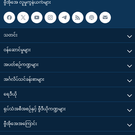
ဗွီအိုအေ လူမှုကွန်ယက်များ
သတင်း
၀န်ဆောင်မှုများ
အပတ်စဉ်ကဏ္ဍများ
အင်္ဂလိပ်သင်ခန်းစာများ
ရေဒီယို
ရုပ်သံအစီအစဉ်နှင့် ဗွီဒီယိုကဏ္ဍများ
ဗွီအိုအေအကြောင်း