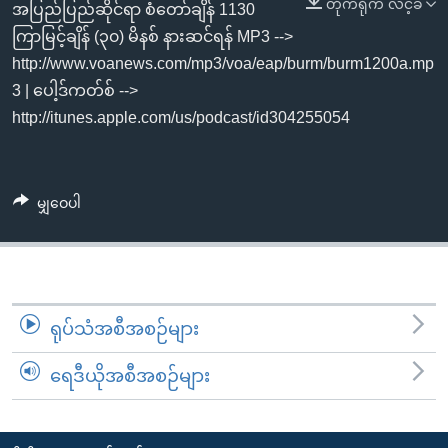
တိုက်ရိုက် လင့်ခ်
အ
အပြည်ပြည်ဆိုင်ရာ စံတော်ချိန် 1130
သုတပဒေသာ အင်္ဂလိပ်စာ
ညွန်း
Learning English
ကြာမြင့်ချိန် (၃၀) မိနစ် နားဆင်ရန် MP3 -->
စာမျက်နှာ
http://www.voanews.com/mp3/voa/eap/burm/burm1200a.mp
သို့
ဗွီအိုအေ လူမှုကွန်ယက်များ
3 | ပေါ့ဒ်ကတ်စ် -->
ကျော်
http://itunes.apple.com/us/podcast/id304255054
ကြည့်
ရန်
ဘာသာစကားများ
ရှာဖွေ
မျှဝေပါ
ရန်
နေရာ
သို့
ကျော်
ရုပ်သံအစီအစဉ်များ
ရန်
ရေဒီယိုအစီအစဉ်များ