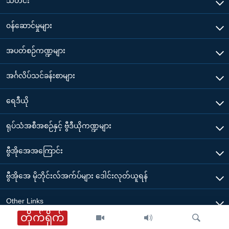
သတင်း
၀န်ဆောင်မှုများ
အပတ်စဉ်ကဏ္ဍများ
အင်္ဂလိပ်သင်ခန်းစာများ
ရေဒီယို
ရုပ်သံအစီအစဉ်နှင့် ဗွီဒီယိုကဏ္ဍများ
ဗွီအိုအေအကြောင်း
ဗွီအိုအေ မိုဘိုင်းလ်အက်ပ်များ ဒေါင်းလုတ်ယူရန်
Other Links
တိုက်ရိုက်
ဗွီအိုအေ မြန်မာညချမ်း