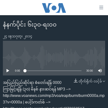
သုံး
ရ
လွယ်ကူ
နံနက်ပိုင်း ၆း၃၀-ရး၀၀
မူလစာမျက်နှာ
စေ
မြန်မာ
၂၄ ၾသဂုတ္၊ ၂၀၁၄
သည့်
ကမ္ဘာ့သတင်းများ
Link
ဗွီဒီယို
နိုင်ငံတကာ
များ
သတင်းလွတ်လပ်ခွင့်
အမေရိကန်
No media source currently available
ပင်မ
ရပ်ဝန်းတခု လမ်းတခု အလွန်
တရုတ်
အကြောင်းအရာ
0:00
30:00
သို့
အင်္ဂလိပ်စာလေ့လာမယ်
အစ္စရေး-ပါလက်စတိုင်း
တိုက်ရိုက် လင့်ခ်
အပြည်ပြည်ဆိုင်ရာ စံတော်ချိန် 0000
ကျော်
အပတ်စဉ်ကဏ္ဍများ
အမေရိကန်သုံးအီဒီယံ
ကြာမြင့်ချိန် (၃၀) မိနစ် နားဆင်ရန် MP3 -->
ကြည့်
ရေဒီယိုနှင့်ရုပ်သံ အချက်အလက်များ
မကြေးမုံရဲ့ အင်္ဂလိပ်စာ
ရေဒီယို
http://www.voanews.com/mp3/voa/eap/burm/burm0000a.mp
ရန်
3?v=0000a | ပေါ့ဒ်ကတ်စ် -->
ပင်မ
ရေဒီယို/တီဗွီအစီအစဉ်
ရုပ်ရှင်ထဲက အင်္ဂလိပ်စာ
တီဗွီ