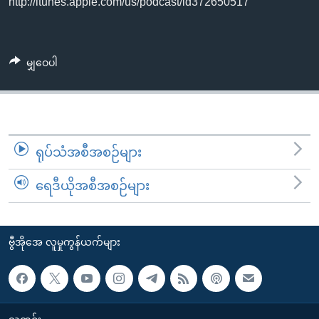
http://itunes.apple.com/us/podcast/id372650517
အ
သုတပဒေသာ အင်္ဂလိပ်စာ
ညွန်း
Learning English
စာမျက်နှာ
သို့
ဗွီအိုအေ လူမှုကွန်ယက်များ
မျှဝေပါ
ကျော်
ကြည့်
ရန်
ဘာသာစကားများ
ရှာဖွေ
ရုပ်သံအစီအစဉ်များ
ရန်
နေရာ
ရေဒီယိုအစီအစဉ်များ
သို့
ကျော်
ရန်
ဗွီအိုအေ လူမှုကွန်ယက်များ