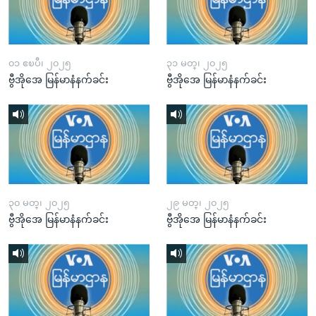
၀၁ ဧၿပီ၊ ၂၀၂၅
၃၁ မတ္၊ ၂၀၂၅
ဗွီအိုအေ မြန်မာနံနက်ခင်း
ဗွီအိုအေ မြန်မာနံနက်ခင်း
၃၀ မတ္၊ ၂၀၂၅
၂၉ မတ္၊ ၂၀၂၅
ဗွီအိုအေ မြန်မာနံနက်ခင်း
ဗွီအိုအေ မြန်မာနံနက်ခင်း