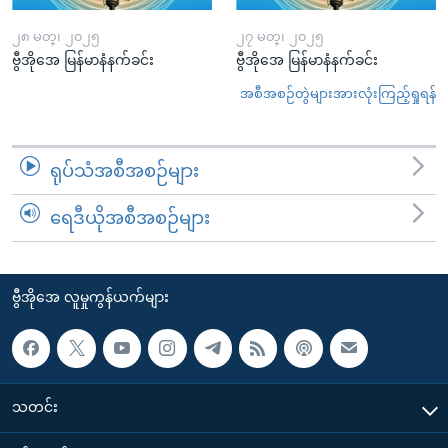
၂၈ မတ္၊ ၂၀၂၅
၂၇ မတ္၊ ၂၀၂၅
ဗွီအိုအေ မြန်မာနံနက်ခင်း
ဗွီအိုအေ မြန်မာနံနက်ခင်း
အစီအစဉ်တွဲများအားလုံးကြည့်ရှုရန်
ရုပ်သံအစီအစဉ်များ
ရေဒီယိုအစီအစဉ်များ
ဗွီအိုအေ လူမှုကွန်ယက်များ
သတင်း