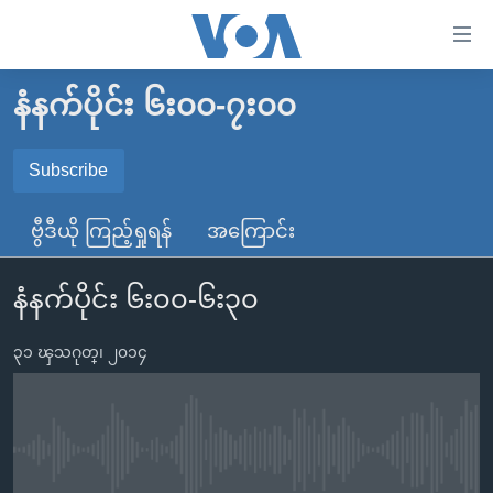
သုံး
ရ
လွယ်ကူ
နံနက်ပိုင်း ၆း၀၀-၇း၀၀
မူလစာမျက်နှာ
စေ
မြန်မာ
Subscribe
သည့်
SUBSCRIBE
ကမ္ဘာ့သတင်းများ
Link
ဗွီဒီယို ကြည့်ရှုရန်
အကြောင်း
ဗွီဒီယို
နိုင်ငံတကာ
များ
Spotify
သတင်းလွတ်လပ်ခွင့်
အမေရိကန်
ပင်မ
နံနက်ပိုင်း ၆း၀၀-၆း၃၀
ရပ်ဝန်းတခု လမ်းတခု အလွန်
တရုတ်
အကြောင်းအရာ
ရယူရန်
သို့
၃၁ ၾသဂုတ္၊ ၂၀၁၄
အင်္ဂလိပ်စာလေ့လာမယ်
အစ္စရေး-ပါလက်စတိုင်း
ကျော်
အပတ်စဉ်ကဏ္ဍများ
အမေရိကန်သုံးအီဒီယံ
ကြည့်
ရေဒီယိုနှင့်ရုပ်သံ အချက်အလက်များ
မကြေးမုံရဲ့ အင်္ဂလိပ်စာ
ရေဒီယို
ရန်
No media source currently available
ပင်မ
ရေဒီယို/တီဗွီအစီအစဉ်
ရုပ်ရှင်ထဲက အင်္ဂလိပ်စာ
တီဗွီ