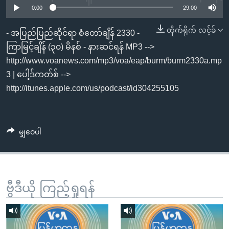
အ
0:00
29:00
သုတပဒေသာ အင်္ဂလိပ်စာ
ညွန်း
Learning English
တိုက်ရိုက် လင့်ခ်
စာမျက်နှာ
- အပြည်ပြည်ဆိုင်ရာ စံတော်ချိန် 2330 -
သို့
ဗွီအိုအေ လူမှုကွန်ယက်များ
ကြာမြင့်ချိန် (၃၀) မိနစ် - နားဆင်ရန် MP3 -->
ကျော်
http://www.voanews.com/mp3/voa/eap/burm/burm2330a.mp
ကြည့်
3 | ပေါ့ဒ်ကတ်စ် -->
ရန်
http://itunes.apple.com/us/podcast/id304255105
ဘာသာစကားများ
ရှာဖွေ
ရန်
နေရာ
မျှဝေပါ
သို့
ကျော်
ရန်
ဗွီဒီယို ကြည့်ရှုရန်