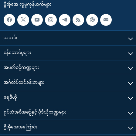
ဗွီအိုအေ လူမှုကွန်ယက်များ
သတင်း
၀န်ဆောင်မှုများ
အပတ်စဉ်ကဏ္ဍများ
အင်္ဂလိပ်သင်ခန်းစာများ
ရေဒီယို
ရုပ်သံအစီအစဉ်နှင့် ဗွီဒီယိုကဏ္ဍများ
ဗွီအိုအေအကြောင်း