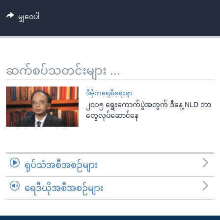
အ
သုတပဒေသာ အင်္ဂလိပ်စာ
ညွန်း
Learning English
မျှဝေပါ
စာမျက်နှာ
သို့
ဗွီအိုအေ လူမှုကွန်ယက်များ
ကျော်
ဆက်စပ်သတင်းများ ...
ကြည့်
ရန်
ဘာသာစကားများ
ဒီမိုကရေစီရေးရာ
ရှာဖွေ
၂၀၁၅ ရွေးကောက်ပွဲအတွက် ဒီနေ့ NLD ဘာ
ရန်
တွေလုပ်ဆောင်နေ
နေရာ
သို့
ကျော်
ရန်
ရုပ်သံအစီအစဉ်များ
ရေဒီယိုအစီအစဉ်များ