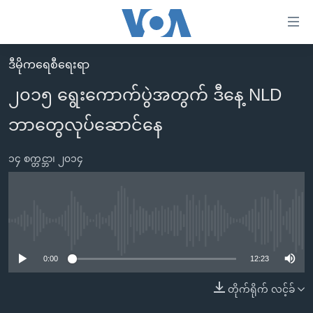
သုံး
ရ
လွယ်ကူ
ဒီမိုကရေစီရေးရာ
မူလစာမျက်နှာ
စေ
၂၀၁၅ ရွေးကောက်ပွဲအတွက် ဒီနေ့ NLD
မြန်မာ
သည့်
ဘာတွေလုပ်ဆောင်နေ
ကမ္ဘာ့သတင်းများ
Link
ဗွီဒီယို
နိုင်ငံတကာ
များ
၁၄ စက္တင္ဘာ၊ ၂၀၁၄
သတင်းလွတ်လပ်ခွင့်
အမေရိကန်
ပင်မ
ရပ်ဝန်းတခု လမ်းတခု အလွန်
တရုတ်
အကြောင်းအရာ
သို့
အင်္ဂလိပ်စာလေ့လာမယ်
အစ္စရေး-ပါလက်စတိုင်း
No media source currently available
ကျော်
အပတ်စဉ်ကဏ္ဍများ
အမေရိကန်သုံးအီဒီယံ
ကြည့်
0:00
12:23
ရေဒီယိုနှင့်ရုပ်သံ အချက်အလက်များ
မကြေးမုံရဲ့ အင်္ဂလိပ်စာ
ရေဒီယို
ရန်
တိုက်ရိုက် လင့်ခ်
ပင်မ
ရေဒီယို/တီဗွီအစီအစဉ်
ရုပ်ရှင်ထဲက အင်္ဂလိပ်စာ
တီဗွီ