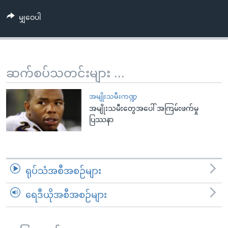
အ
သုတပဒေသာ အင်္ဂလိပ်စာ
ညွန်း
Learning English
မျှဝေပါ
စာမျက်နှာ
သို့
ဗွီအိုအေ လူမှုကွန်ယက်များ
ကျော်
ဆက်စပ်သတင်းများ ...
ကြည့်
ရန်
ဘာသာစကားများ
အမျိုးသမီးကဏ္ဍ
ရှာဖွေ
အမျိုးသမီးတွေအပေါ် အကြမ်းဖက်မှု
ရန်
ပြဿနာ
နေရာ
သို့
ကျော်
ရန်
ရုပ်သံအစီအစဉ်များ
ရေဒီယိုအစီအစဉ်များ