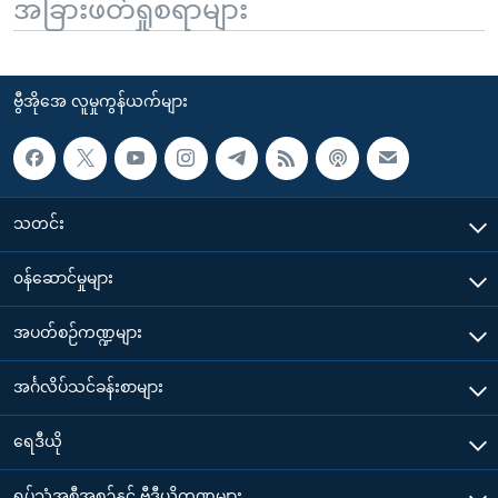
အခြားဖတ်ရှုစရာများ
ဗွီအိုအေ လူမှုကွန်ယက်များ
သတင်း
၀န်ဆောင်မှုများ
အပတ်စဉ်ကဏ္ဍများ
အင်္ဂလိပ်သင်ခန်းစာများ
ရေဒီယို
ရုပ်သံအစီအစဉ်နှင့် ဗွီဒီယိုကဏ္ဍများ