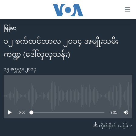
သုံး
ရ
လွယ်ကူ
မြန်မာ
မူလစာမျက်နှာ
စေ
၁၂ စက်တင်ဘာလ ၂၀၁၄ အမျိုးသမီး
မြန်မာ
သည့်
ကဏ္ဍ (ဒေါ်လှလှသန်း)
ကမ္ဘာ့သတင်းများ
Link
ဗွီဒီယို
နိုင်ငံတကာ
များ
၁၅ စက္တင္ဘာ၊ ၂၀၁၄
သတင်းလွတ်လပ်ခွင့်
အမေရိကန်
ပင်မ
ရပ်ဝန်းတခု လမ်းတခု အလွန်
တရုတ်
အကြောင်းအရာ
သို့
အင်္ဂလိပ်စာလေ့လာမယ်
အစ္စရေး-ပါလက်စတိုင်း
No media source currently available
ကျော်
အပတ်စဉ်ကဏ္ဍများ
အမေရိကန်သုံးအီဒီယံ
ကြည့်
0:00
9:21
ရေဒီယိုနှင့်ရုပ်သံ အချက်အလက်များ
မကြေးမုံရဲ့ အင်္ဂလိပ်စာ
ရေဒီယို
ရန်
တိုက်ရိုက် လင့်ခ်
ပင်မ
ရေဒီယို/တီဗွီအစီအစဉ်
ရုပ်ရှင်ထဲက အင်္ဂလိပ်စာ
တီဗွီ