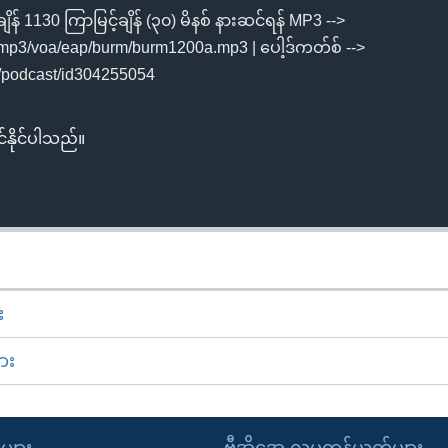
န် 1130 ကြာမြင့်ချိန် (၃၀) မိနစ် နားဆင်ရန် MP3 -->
mp3/voa/eap/burm/burm1200a.mp3 | ပေါ့ဒ်ကတ်စ် -->
us/podcast/id304255054
်နိုင်ပါသည်။
း
ား