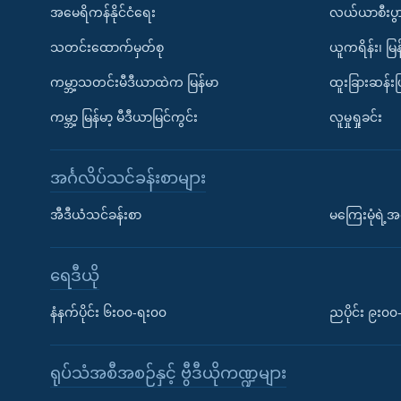
အမေရိကန်နိုင်ငံရေး
လယ်ယာစီးပွ
သတင်းထောက်မှတ်စု
ယူကရိန်း၊ မြန
ကမ္ဘာ့သတင်းမီဒီယာထဲက မြန်မာ
ထူးခြားဆန်း
ကမ္ဘာ့ မြန်မာ့ မီဒီယာမြင်ကွင်း
လူမှုရှုခင်း
အင်္ဂလိပ်သင်ခန်းစာများ
အီဒီယံသင်ခန်းစာ
မကြေးမုံရဲ့အင
ရေဒီယို
နံနက်ပိုင်း ၆း၀၀-ရး၀၀
ညပိုင်း ၉း၀
ရုပ်သံအစီအစဉ်နှင့် ဗွီဒီယိုကဏ္ဍများ