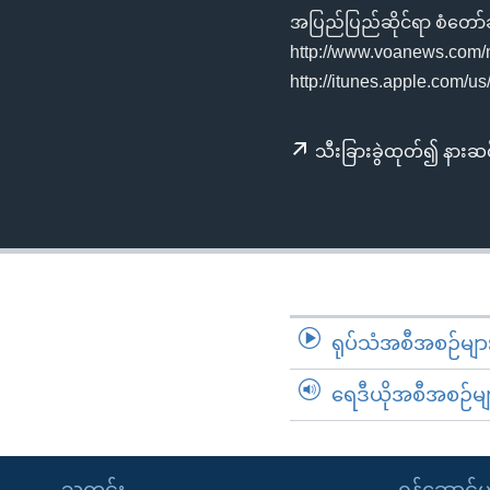
သုတပဒေသာ အင်္ဂလိပ်စာ
အ
အပြည်ပြည်ဆိုင်ရာ စံတော်ချိ
ညွန်း
http://www.voanews.com/
စာမျက်နှာ
http://itunes.apple.com/
သို့
ကျော်
သီးခြားခွဲထုတ်၍ နားဆင
ကြည့်
ရန်
ရှာဖွေ
ရန်
နေရာ
သို့
ကျော်
ရုပ်သံအစီအစဉ်မျာ
ရန်
ရေဒီယိုအစီအစဉ်မျ