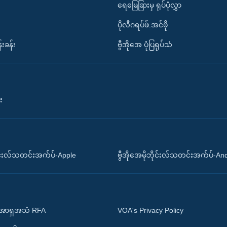
ရေမြေခြားမှ ရုပ်ပုံလွှာ
ပိုလီဂရပ်ဖ်.အင်ဖို
်းခန်း
ဗွီအိုအေ ပုံပြရုပ်သံ
း
ိုင်းလ်သတင်းအက်ပ်-Apple
ဗွီအိုအေမိုဘိုင်းလ်သတင်းအက်ပ်-An
 အာရှအသံ RFA
VOA's Privacy Policy