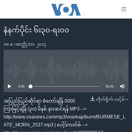
သုံး
ရ
လွယ်ကူ
နံနက်ပိုင်း ၆း၃၀-ရး၀၀
မူလစာမျက်နှာ
စေ
မြန်မာ
၀၈ ေအာက္တိုဘာ၊ ၂၀၁၄
သည့်
ကမ္ဘာ့သတင်းများ
Link
ဗွီဒီယို
နိုင်ငံတကာ
များ
သတင်းလွတ်လပ်ခွင့်
အမေရိကန်
No media source currently available
ပင်မ
ရပ်ဝန်းတခု လမ်းတခု အလွန်
တရုတ်
အကြောင်းအရာ
0:00
30:00
သို့
အင်္ဂလိပ်စာလေ့လာမယ်
အစ္စရေး-ပါလက်စတိုင်း
တိုက်ရိုက် လင့်ခ်
အပြည်ပြည်ဆိုင်ရာ စံတော်ချိန် 0000
ကျော်
အပတ်စဉ်ကဏ္ဍများ
အမေရိကန်သုံးအီဒီယံ
ကြာမြင့်ချိန် (၃၀) မိနစ် နားဆင်ရန် MP3 -->
ကြည့်
ရေဒီယိုနှင့်ရုပ်သံ အချက်အလက်များ
မကြေးမုံရဲ့ အင်္ဂလိပ်စာ
ရေဒီယို
http://www.voanews.com/mp3/voa/eap/burm/BURMESE_L
ရန်
ATE_MORN_2537.mp3 | ပေါ့ဒ်ကတ်စ် -->
ပင်မ
ရေဒီယို/တီဗွီအစီအစဉ်
ရုပ်ရှင်ထဲက အင်္ဂလိပ်စာ
တီဗွီ