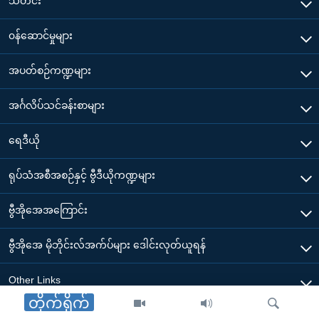
သတင်း
၀န်ဆောင်မှုများ
အပတ်စဉ်ကဏ္ဍများ
အင်္ဂလိပ်သင်ခန်းစာများ
ရေဒီယို
ရုပ်သံအစီအစဉ်နှင့် ဗွီဒီယိုကဏ္ဍများ
ဗွီအိုအေအကြောင်း
ဗွီအိုအေ မိုဘိုင်းလ်အက်ပ်များ ဒေါင်းလုတ်ယူရန်
Other Links
တိုက်ရိုက်