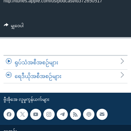
http://itunes.apple.com/us/podcast/id372650517
အ
သုတပဒေသာ အင်္ဂလိပ်စာ
ညွန်း
Learning English
စာမျက်နှာ
သို့
ဗွီအိုအေ လူမှုကွန်ယက်များ
မျှဝေပါ
ကျော်
ကြည့်
ရန်
ဘာသာစကားများ
ရှာဖွေ
ရုပ်သံအစီအစဉ်များ
ရန်
နေရာ
ရေဒီယိုအစီအစဉ်များ
သို့
ကျော်
ရန်
ဗွီအိုအေ လူမှုကွန်ယက်များ