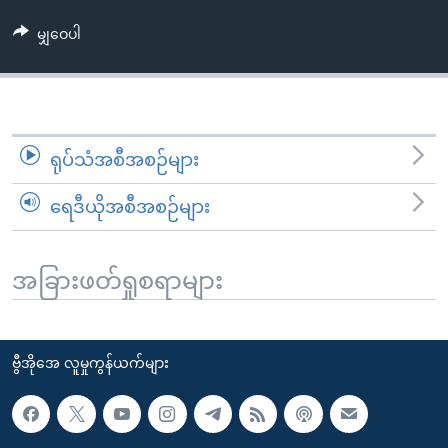
အ
သုတပဒေသာ အင်္ဂလိပ်စာ
ညွန်း
Learning English
မျှဝေပါ
စာမျက်နှာ
သို့
ဗွီအိုအေ လူမှုကွန်ယက်များ
ကျော်
ကြည့်
ရုပ်သံအစီအစဉ်များ
ရန်
ဘာသာစကားများ
ရှာဖွေ
ရေဒီယိုအစီအစဉ်များ
ရန်
နေရာ
သို့
အခြားဖတ်ရှုစရာများ
ကျော်
ရန်
ဗွီအိုအေ လူမှုကွန်ယက်များ