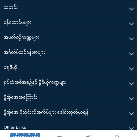
သတင်း
၀န်ဆောင်မှုများ
အပတ်စဉ်ကဏ္ဍများ
အင်္ဂလိပ်သင်ခန်းစာများ
ရေဒီယို
ရုပ်သံအစီအစဉ်နှင့် ဗွီဒီယိုကဏ္ဍများ
ဗွီအိုအေအကြောင်း
ဗွီအိုအေ မိုဘိုင်းလ်အက်ပ်များ ဒေါင်းလုတ်ယူရန်
Other Links