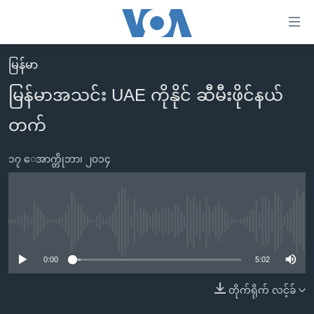
သုံး
ရ
လွယ်ကူ
မြန်မာ
မူလစာမျက်နှာ
စေ
မြန်မာအသင်း UAE ကိုနိုင် ဆီမီးဖိုင်နယ်
မြန်မာ
သည့်
တက်
ကမ္ဘာ့သတင်းများ
Link
ဗွီဒီယို
နိုင်ငံတကာ
များ
၁၇ ေအာက္တိုဘာ၊ ၂၀၁၄
သတင်းလွတ်လပ်ခွင့်
အမေရိကန်
ပင်မ
ရပ်ဝန်းတခု လမ်းတခု အလွန်
တရုတ်
အကြောင်းအရာ
သို့
အင်္ဂလိပ်စာလေ့လာမယ်
အစ္စရေး-ပါလက်စတိုင်း
No media source currently available
ကျော်
အပတ်စဉ်ကဏ္ဍများ
အမေရိကန်သုံးအီဒီယံ
ကြည့်
0:00
5:02
ရေဒီယိုနှင့်ရုပ်သံ အချက်အလက်များ
မကြေးမုံရဲ့ အင်္ဂလိပ်စာ
ရေဒီယို
ရန်
တိုက်ရိုက် လင့်ခ်
ပင်မ
ရေဒီယို/တီဗွီအစီအစဉ်
ရုပ်ရှင်ထဲက အင်္ဂလိပ်စာ
တီဗွီ