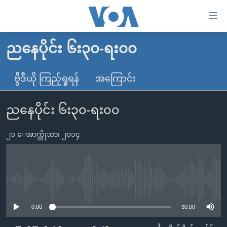
သုံး
ရ
လွယ်ကူ
ညနေပိုင်း ၆း၃၀-ရး၀၀
မူလစာမျက်နှာ
စေ
မြန်မာ
ဗွီဒီယို ကြည့်ရှုရန်
အကြောင်း
သည့်
ကမ္ဘာ့သတင်းများ
Link
ညနေပိုင်း ၆း၃၀-ရး၀၀
ဗွီဒီယို
နိုင်ငံတကာ
များ
သတင်းလွတ်လပ်ခွင့်
အမေရိကန်
ပင်မ
၂၁ ေအာက္တိုဘာ၊ ၂၀၁၄
ရပ်ဝန်းတခု လမ်းတခု အလွန်
တရုတ်
အကြောင်းအရာ
သို့
အင်္ဂလိပ်စာလေ့လာမယ်
အစ္စရေး-ပါလက်စတိုင်း
ကျော်
အပတ်စဉ်ကဏ္ဍများ
အမေရိကန်သုံးအီဒီယံ
No media source currently available
ကြည့်
ရေဒီယိုနှင့်ရုပ်သံ အချက်အလက်များ
မကြေးမုံရဲ့ အင်္ဂလိပ်စာ
ရေဒီယို
ရန်
0:00
30:00
ပင်မ
ရေဒီယို/တီဗွီအစီအစဉ်
ရုပ်ရှင်ထဲက အင်္ဂလိပ်စာ
တီဗွီ