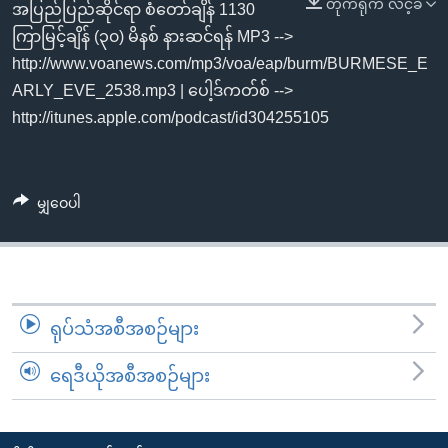
တိုက်ရိုက် လင့်ခ်
အ
အပြည်ပြည်ဆိုင်ရာ စံတော်ချိန် 1130
သုတပဒေသာ အင်္ဂလိပ်စာ
ညွန်း
Learning English
ကြာမြင့်ချိန် (၃၀) မိနစ် နားဆင်ရန် MP3 -->
စာမျက်နှာ
http://www.voanews.com/mp3/voa/eap/burm/BURMESE_E
သို့
ဗွီအိုအေ လူမှုကွန်ယက်များ
ARLY_EVE_2538.mp3 | ပေါ့ဒ်ကတ်စ် -->
ကျော်
http://itunes.apple.com/podcast/id304255105
ကြည့်
ရန်
ဘာသာစကားများ
ရှာဖွေ
မျှဝေပါ
ရန်
နေရာ
သို့
ကျော်
ရုပ်သံအစီအစဉ်များ
ရန်
ရေဒီယိုအစီအစဉ်များ