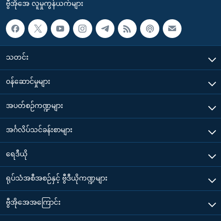
ဗွီအိုအေ လူမှုကွန်ယက်များ
သတင်း
၀န်ဆောင်မှုများ
အပတ်စဉ်ကဏ္ဍများ
အင်္ဂလိပ်သင်ခန်းစာများ
ရေဒီယို
ရုပ်သံအစီအစဉ်နှင့် ဗွီဒီယိုကဏ္ဍများ
ဗွီအိုအေအကြောင်း