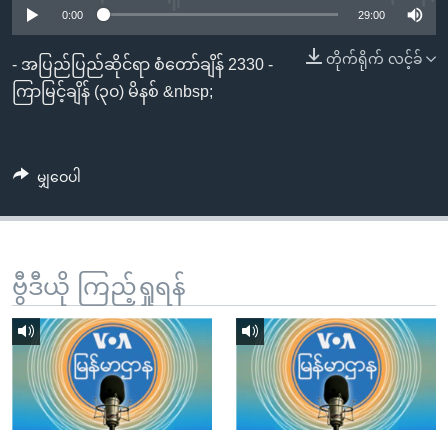
အ
0:00
29:00
သုတပဒေသာ အင်္ဂလိပ်စာ
ညွန်း
Learning English
တိုက်ရိုက် လင့်ခ်
စာမျက်နှာ
- အပြည်ပြည်ဆိုင်ရာ စံတော်ချိန် 2330 -
သို့
ဗွီအိုအေ လူမှုကွန်ယက်များ
ကြာမြင့်ချိန် (၃၀) မိနစ် &nbsp;
ကျော်
ကြည့်
ရန်
မျှဝေပါ
ဘာသာစကားများ
ရှာဖွေ
ရန်
နေရာ
သို့
ဗွီဒီယို ကြည့်ရှုရန်
ကျော်
ရန်