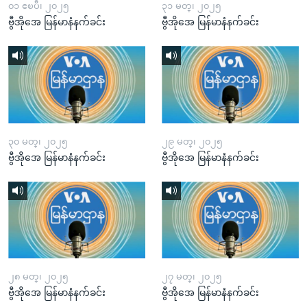
၀၁ ဧၿပီ၊ ၂၀၂၅
၃၁ မတ္၊ ၂၀၂၅
ဗွီအိုအေ မြန်မာနံနက်ခင်း
ဗွီအိုအေ မြန်မာနံနက်ခင်း
၃၀ မတ္၊ ၂၀၂၅
၂၉ မတ္၊ ၂၀၂၅
ဗွီအိုအေ မြန်မာနံနက်ခင်း
ဗွီအိုအေ မြန်မာနံနက်ခင်း
၂၈ မတ္၊ ၂၀၂၅
၂၇ မတ္၊ ၂၀၂၅
ဗွီအိုအေ မြန်မာနံနက်ခင်း
ဗွီအိုအေ မြန်မာနံနက်ခင်း