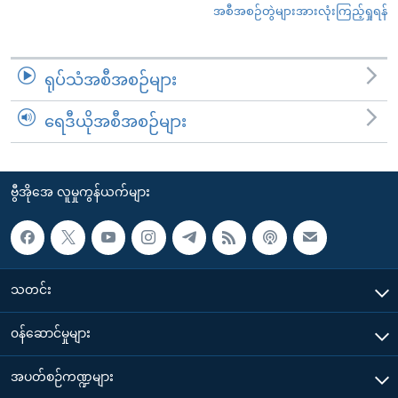
အစီအစဉ်တွဲများအားလုံးကြည့်ရှုရန်
ရုပ်သံအစီအစဉ်များ
ရေဒီယိုအစီအစဉ်များ
ဗွီအိုအေ လူမှုကွန်ယက်များ
သတင်း
၀န်ဆောင်မှုများ
အပတ်စဉ်ကဏ္ဍများ