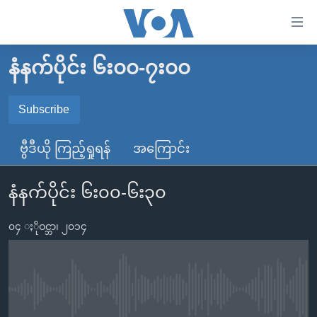
သုံး
ရ
လွယ်ကူ
နံနက်ပိုင်း ၆း၀၀-၇း၀၀
မူလစာမျက်နှာ
စေ
မြန်မာ
Subscribe
သည့်
SUBSCRIBE
ကမ္ဘာ့သတင်းများ
Link
ဗွီဒီယို ကြည့်ရှုရန်
အကြောင်း
ဗွီဒီယို
နိုင်ငံတကာ
များ
Spotify
သတင်းလွတ်လပ်ခွင့်
အမေရိကန်
ပင်မ
နံနက်ပိုင်း ၆း၀၀-၆း၃၀
ရပ်ဝန်းတခု လမ်းတခု အလွန်
တရုတ်
အကြောင်းအရာ
ရယူရန်
သို့
၀၄ ႏိုဝင္ဘာ၊ ၂၀၁၄
အင်္ဂလိပ်စာလေ့လာမယ်
အစ္စရေး-ပါလက်စတိုင်း
ကျော်
အပတ်စဉ်ကဏ္ဍများ
အမေရိကန်သုံးအီဒီယံ
ကြည့်
ရေဒီယိုနှင့်ရုပ်သံ အချက်အလက်များ
မကြေးမုံရဲ့ အင်္ဂလိပ်စာ
ရေဒီယို
ရန်
No media source currently available
ပင်မ
ရေဒီယို/တီဗွီအစီအစဉ်
ရုပ်ရှင်ထဲက အင်္ဂလိပ်စာ
တီဗွီ