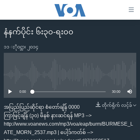
သုံး
ရ
လွယ်ကူ
နံနက်ပိုင်း ၆း၃၀-ရး၀၀
မူလစာမျက်နှာ
စေ
မြန်မာ
၁၁ ႏိုဝင္ဘာ၊ ၂၀၁၄
သည့်
ကမ္ဘာ့သတင်းများ
Link
ဗွီဒီယို
နိုင်ငံတကာ
များ
သတင်းလွတ်လပ်ခွင့်
အမေရိကန်
No media source currently available
ပင်မ
ရပ်ဝန်းတခု လမ်းတခု အလွန်
တရုတ်
အကြောင်းအရာ
0:00
30:00
သို့
အင်္ဂလိပ်စာလေ့လာမယ်
အစ္စရေး-ပါလက်စတိုင်း
တိုက်ရိုက် လင့်ခ်
အပြည်ပြည်ဆိုင်ရာ စံတော်ချိန် 0000
ကျော်
အပတ်စဉ်ကဏ္ဍများ
အမေရိကန်သုံးအီဒီယံ
ကြာမြင့်ချိန် (၃၀) မိနစ် နားဆင်ရန် MP3 -->
ကြည့်
ရေဒီယိုနှင့်ရုပ်သံ အချက်အလက်များ
မကြေးမုံရဲ့ အင်္ဂလိပ်စာ
ရေဒီယို
http://www.voanews.com/mp3/voa/eap/burm/BURMESE_L
ရန်
ATE_MORN_2537.mp3 | ပေါ့ဒ်ကတ်စ် -->
ပင်မ
ရေဒီယို/တီဗွီအစီအစဉ်
ရုပ်ရှင်ထဲက အင်္ဂလိပ်စာ
တီဗွီ