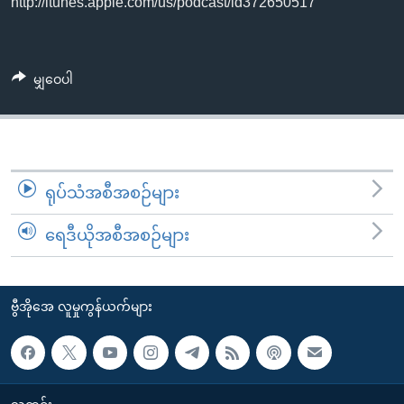
http://itunes.apple.com/us/podcast/id372650517
အ
သုတပဒေသာ အင်္ဂလိပ်စာ
ညွန်း
Learning English
စာမျက်နှာ
သို့
ဗွီအိုအေ လူမှုကွန်ယက်များ
မျှဝေပါ
ကျော်
ကြည့်
ရန်
ဘာသာစကားများ
ရှာဖွေ
ရုပ်သံအစီအစဉ်များ
ရန်
နေရာ
ရေဒီယိုအစီအစဉ်များ
သို့
ကျော်
ရန်
ဗွီအိုအေ လူမှုကွန်ယက်များ