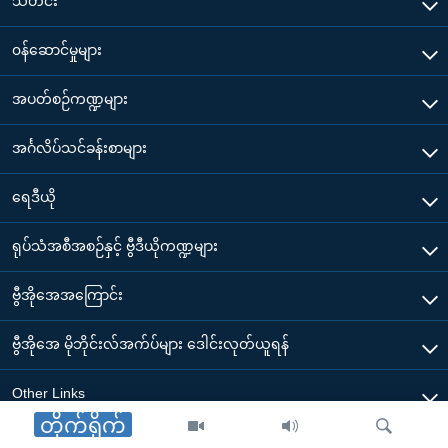
သတင်း
၀န်ဆောင်မှုများ
အပတ်စဉ်ကဏ္ဍများ
အင်္ဂလိပ်သင်ခန်းစာများ
ရေဒီယို
ရုပ်သံအစီအစဉ်နှင့် ဗွီဒီယိုကဏ္ဍများ
ဗွီအိုအေအကြောင်း
ဗွီအိုအေ မိုဘိုင်းလ်အက်ပ်များ ဒေါင်းလုတ်ယူရန်
Other Links
တိုက်ရိုက်