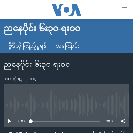
သုံး
ရ
လွယ်ကူ
ညနေပိုင်း ၆း၃၀-ရး၀၀
မူလစာမျက်နှာ
စေ
မြန်မာ
ဗွီဒီယို ကြည့်ရှုရန်
အကြောင်း
သည့်
ကမ္ဘာ့သတင်းများ
Link
ညနေပိုင်း ၆း၃၀-ရး၀၀
ဗွီဒီယို
နိုင်ငံတကာ
များ
သတင်းလွတ်လပ်ခွင့်
အမေရိကန်
ပင်မ
၁၈ ႏိုဝင္ဘာ၊ ၂၀၁၄
ရပ်ဝန်းတခု လမ်းတခု အလွန်
တရုတ်
အကြောင်းအရာ
သို့
အင်္ဂလိပ်စာလေ့လာမယ်
အစ္စရေး-ပါလက်စတိုင်း
ကျော်
အပတ်စဉ်ကဏ္ဍများ
အမေရိကန်သုံးအီဒီယံ
No media source currently available
ကြည့်
ရေဒီယိုနှင့်ရုပ်သံ အချက်အလက်များ
မကြေးမုံရဲ့ အင်္ဂလိပ်စာ
ရေဒီယို
ရန်
0:00
30:00
ပင်မ
ရေဒီယို/တီဗွီအစီအစဉ်
ရုပ်ရှင်ထဲက အင်္ဂလိပ်စာ
တီဗွီ