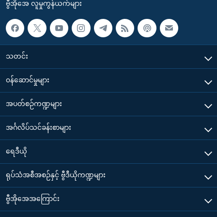
ဗွီအိုအေ လူမှုကွန်ယက်များ
သတင်း
၀န်ဆောင်မှုများ
အပတ်စဉ်ကဏ္ဍများ
အင်္ဂလိပ်သင်ခန်းစာများ
ရေဒီယို
ရုပ်သံအစီအစဉ်နှင့် ဗွီဒီယိုကဏ္ဍများ
ဗွီအိုအေအကြောင်း