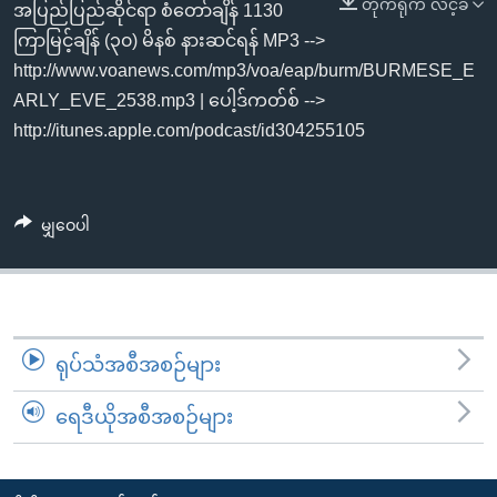
တိုက်ရိုက် လင့်ခ်
အ
အပြည်ပြည်ဆိုင်ရာ စံတော်ချိန် 1130
သုတပဒေသာ အင်္ဂလိပ်စာ
ညွန်း
Learning English
ကြာမြင့်ချိန် (၃၀) မိနစ် နားဆင်ရန် MP3 -->
စာမျက်နှာ
http://www.voanews.com/mp3/voa/eap/burm/BURMESE_E
သို့
ဗွီအိုအေ လူမှုကွန်ယက်များ
ARLY_EVE_2538.mp3 | ပေါ့ဒ်ကတ်စ် -->
ကျော်
http://itunes.apple.com/podcast/id304255105
ကြည့်
ရန်
ဘာသာစကားများ
ရှာဖွေ
မျှဝေပါ
ရန်
နေရာ
သို့
ကျော်
ရုပ်သံအစီအစဉ်များ
ရန်
ရေဒီယိုအစီအစဉ်များ