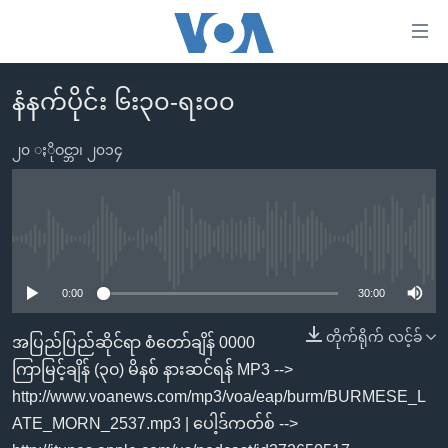
သုံး
ရ
လွယ်ကူ
နံနက်ပိုင်း ၆း၃၀-ရး၀၀
မူလစာမျက်နှာ
စေ
မြန်မာ
၂၀ ႏိုဝင္ဘာ၊ ၂၀၁၄
သည့်
ကမ္ဘာ့သတင်းများ
Link
ဗွီဒီယို
နိုင်ငံတကာ
များ
သတင်းလွတ်လပ်ခွင့်
အမေရိကန်
No media source currently available
ပင်မ
ရပ်ဝန်းတခု လမ်းတခု အလွန်
တရုတ်
အကြောင်းအရာ
0:00
30:00
သို့
အင်္ဂလိပ်စာလေ့လာမယ်
အစ္စရေး-ပါလက်စတိုင်း
တိုက်ရိုက် လင့်ခ်
အပြည်ပြည်ဆိုင်ရာ စံတော်ချိန် 0000
ကျော်
အပတ်စဉ်ကဏ္ဍများ
အမေရိကန်သုံးအီဒီယံ
ကြာမြင့်ချိန် (၃၀) မိနစ် နားဆင်ရန် MP3 -->
ကြည့်
ရေဒီယိုနှင့်ရုပ်သံ အချက်အလက်များ
မကြေးမုံရဲ့ အင်္ဂလိပ်စာ
ရေဒီယို
http://www.voanews.com/mp3/voa/eap/burm/BURMESE_L
ရန်
ATE_MORN_2537.mp3 | ပေါ့ဒ်ကတ်စ် -->
ပင်မ
ရေဒီယို/တီဗွီအစီအစဉ်
ရုပ်ရှင်ထဲက အင်္ဂလိပ်စာ
တီဗွီ