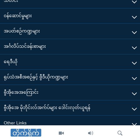
သတင်း
၀န်ဆောင်မှုများ
အပတ်စဉ်ကဏ္ဍများ
အင်္ဂလိပ်သင်ခန်းစာများ
ရေဒီယို
ရုပ်သံအစီအစဉ်နှင့် ဗွီဒီယိုကဏ္ဍများ
ဗွီအိုအေအကြောင်း
ဗွီအိုအေ မိုဘိုင်းလ်အက်ပ်များ ဒေါင်းလုတ်ယူရန်
Other Links
တိုက်ရိုက်