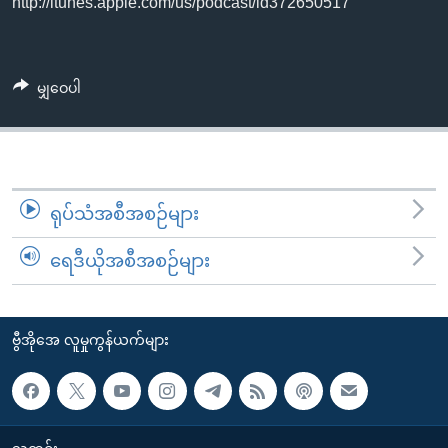
http://itunes.apple.com/us/podcast/id372650517
အ
သုတပဒေသာ အင်္ဂလိပ်စာ
ညွန်း
Learning English
စာမျက်နှာ
သို့
ဗွီအိုအေ လူမှုကွန်ယက်များ
မျှဝေပါ
ကျော်
ကြည့်
ရန်
ဘာသာစကားများ
ရှာဖွေ
ရုပ်သံအစီအစဉ်များ
ရန်
နေရာ
ရေဒီယိုအစီအစဉ်များ
သို့
ကျော်
ရန်
ဗွီအိုအေ လူမှုကွန်ယက်များ