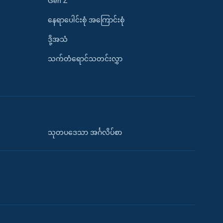
Gen Z
နေရာပေါင်းစုံ အကြောင်းစုံ
ဒို့အသံ
သက်တံရောင်သတင်းလွှာ
သုတပဒေသာ အင်္ဂလိပ်စာ