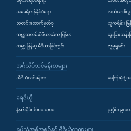
ဒီမိုကရေစီရေးရာ
တပတ်အတွင်
အမေရိကန်နိုင်ငံရေး
လယ်ယာစီးပွ
သတင်းထောက်မှတ်စု
ယူကရိန်း၊ မြန
ကမ္ဘာ့သတင်းမီဒီယာထဲက မြန်မာ
ထူးခြားဆန်း
ကမ္ဘာ့ မြန်မာ့ မီဒီယာမြင်ကွင်း
လူမှုရှုခင်း
အင်္ဂလိပ်သင်ခန်းစာများ
အီဒီယံသင်ခန်းစာ
မကြေးမုံရဲ့အင
ရေဒီယို
နံနက်ပိုင်း ၆း၀၀-ရး၀၀
ညပိုင်း ၉း၀
ရုပ်သံအစီအစဉ်နှင့် ဗွီဒီယိုကဏ္ဍများ