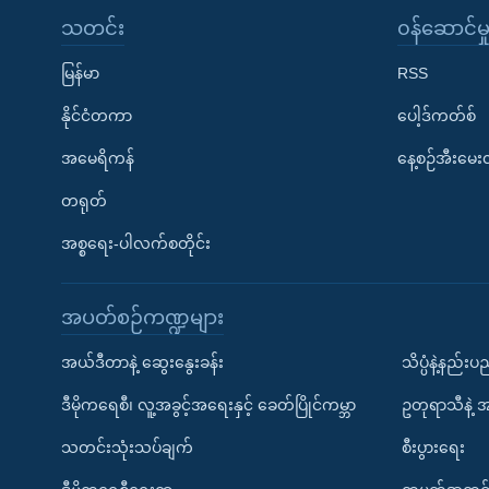
သတင်း
၀န်ဆောင်မှ
မြန်မာ
RSS
နိုင်ငံတကာ
ပေါ့ဒ်ကတ်စ်
အမေရိကန်
နေ့စဉ်အီးမေ
တရုတ်
အစ္စရေး-ပါလက်စတိုင်း
အပတ်စဉ်ကဏ္ဍများ
အယ်ဒီတာနဲ့ ဆွေးနွေးခန်း
သိပ္ပံနဲ့နည်း
ဒီမိုကရေစီ၊ လူ့အခွင့်အရေးနှင့် ခေတ်ပြိုင်ကမ္ဘာ
ဥတုရာသီနဲ့ 
သတင်းသုံးသပ်ချက်
စီးပွားရေး