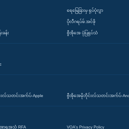
ရေမြေခြားမှ ရုပ်ပုံလွှာ
ပိုလီဂရပ်ဖ်.အင်ဖို
်းခန်း
ဗွီအိုအေ ပုံပြရုပ်သံ
း
ိုင်းလ်သတင်းအက်ပ်-Apple
ဗွီအိုအေမိုဘိုင်းလ်သတင်းအက်ပ်-An
 အာရှအသံ RFA
VOA's Privacy Policy