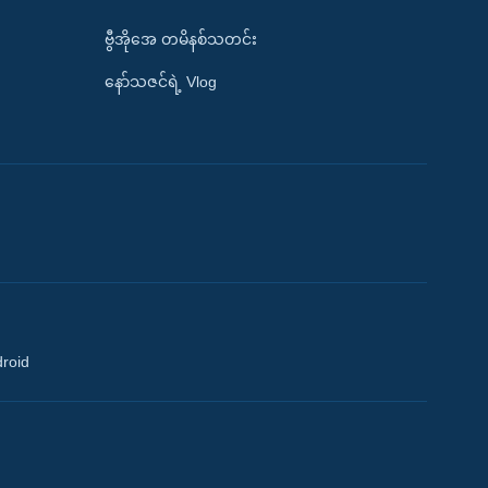
ဗွီအိုအေ တမိနစ်သတင်း
နော်သဇင်ရဲ့ Vlog
droid