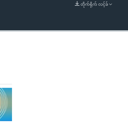
တိုက်ရိုက် လင့်ခ်
EMBED