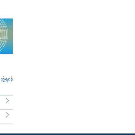
်ရှုရန်