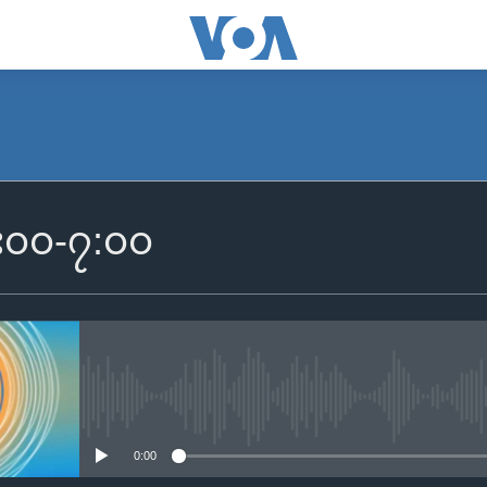
SUBSCRIBE
 ၆း၀၀-၇:၀၀
Apple Podcasts
Spotify
ရယူရန်
No media source currently availa
0:00