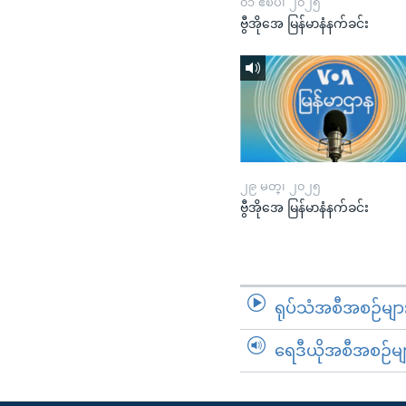
၀၁ ဧၿပီ၊ ၂၀၂၅
ဗွီအိုအေ မြန်မာနံနက်ခင်း
၂၉ မတ္၊ ၂၀၂၅
ဗွီအိုအေ မြန်မာနံနက်ခင်း
ရုပ်သံအစီအစဉ်မျာ
ရေဒီယိုအစီအစဉ်မျ