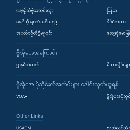
နေ့စဉ်တီဗွီသတင်းလွှာ
မြန်မာ
ရေဒီယို ရုပ်သံအစီအစဉ်
နိုင်ငံတကာ
အပတ်စဉ်တီဗွီမဂ္ဂဇင်း
တွေ့ဆုံမေးမြန
ဗွီအိုအေအကြောင်း
ဌာနမိတ်ဆက်
မီတာလှိုင်းမျာ
ဗွီအိုအေ မိုဘိုင်းလ်အက်ပ်များ ဒေါင်းလုတ်ယူရန်
Learning English
VOA+
ဗွီအိုအေမိုဘ
ဗွီအိုအေ လူမှုကွန်ယက်များ
Other Links
USAGM
လွတ်လပ်တဲ့