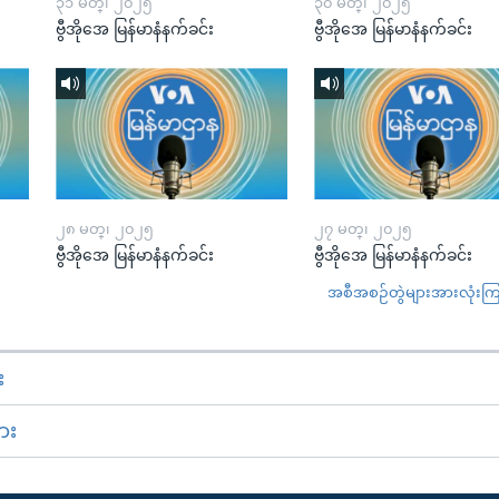
၃၁ မတ္၊ ၂၀၂၅
၃၀ မတ္၊ ၂၀၂၅
ဗွီအိုအေ မြန်မာနံနက်ခင်း
ဗွီအိုအေ မြန်မာနံနက်ခင်း
၂၈ မတ္၊ ၂၀၂၅
၂၇ မတ္၊ ၂၀၂၅
ဗွီအိုအေ မြန်မာနံနက်ခင်း
ဗွီအိုအေ မြန်မာနံနက်ခင်း
အစီအစဉ်တွဲများအားလုံးကြည့
း
ား