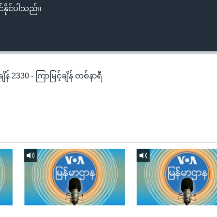
်နိုင်ပါသည်။
န် 2330 - ကြာမြင့်ချိန် တစ်နာရီ