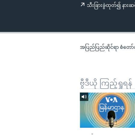
သုတပဒေသာ အင်္ဂလိပ်စာ
အ
သီးခြားခွဲထုတ်၍ နားဆင
ညွန်း
စာမျက်နှာ
သို့
ကျော်
ကြည့်
အပြည်ပြည်ဆိုင်ရာ စံတော်ချိ
ရန်
ရှာဖွေ
ရန်
နေရာ
ဗွီဒီယို ကြည့်ရှုရန်
သို့
ကျော်
ရန်