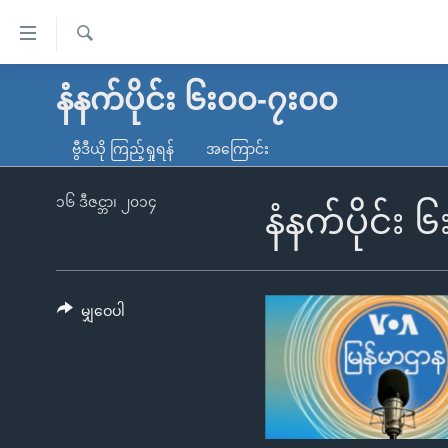
သုံး
ရ
ရှာဖွေ
လွယ်ကူ
မူလစာမျက်နှာ
နံနက်ပိုင်း ၆း၀၀-၇း၀၀
ရ
စေ
မြန်မာ
လာ
ဗွီဒီယို ကြည့်ရှုရန်
အကြောင်း
သည့်
ဒ်
ကမ္ဘာ့သတင်းများ
Link
ဗွီဒီယို
နိုင်ငံတကာ
၁၆ ဒီဇင္ဘာ၊ ၂၀၁၄
နံနက်ပိုင်း
များ
သတင်းလွတ်လပ်ခွင့်
အမေရိကန်
ပင်မ
ရပ်ဝန်းတခု လမ်းတခု အလွန်
တရုတ်
အကြောင်းအရာ
အင်္ဂလိပ်စာလေ့လာမယ်
အစ္စရေး-ပါလက်စတိုင်း
မျှဝေပါ
သို့
အပတ်စဉ်ကဏ္ဍများ
အမေရိကန်သုံးအီဒီယံ
ကျော်
ကြည့်
ရေဒီယိုနှင့်ရုပ်သံ အချက်အလက်များ
မကြေးမုံရဲ့ အင်္ဂလိပ်စာ
ရေဒီယို
ရန်
ရေဒီယို/တီဗွီအစီအစဉ်
ရုပ်ရှင်ထဲက အင်္ဂလိပ်စာ
တီဗွီ
ပင်မ