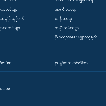
း အားကစား
ဒီသီတင်းပတ် အာရှနိုင်ငံရေး
ားသတင်းများ
အာရှစီးပွားရေး
်မာ နှိုင်းယှဉ်ချက်
ကျန်းမာရေး
ပြားသတင်းများ
အမျိုးသမီးကဏ္ဍ
ရိုဟင်ဂျာအရေး မျှော်လင့်ချက်
်္ဂလိပ်စာ
ရုပ်ရှင်ထဲက အင်္ဂလိပ်စာ
၀-၁၀း၀၀