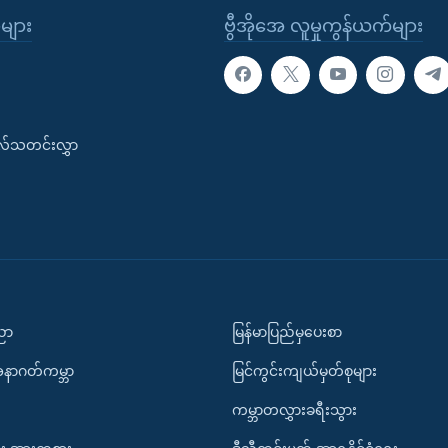
ုများ
ဗွီအိုအေ လူမှုကွန်ယက်များ
းလ်သတင်းလွှာ
ပညာ
မြန်မာပြည်မှပေးစာ
အနာဂတ်ကမ္ဘာ
မြင်ကွင်းကျယ်မှတ်စုများ
ကမ္ဘာတလွှားခရီးသွား