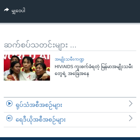
အ
သုတပဒေသာ အင်္ဂလိပ်စာ
ညွန်း
Learning English
မျှဝေပါ
စာမျက်နှာ
သို့
ဗွီအိုအေ လူမှုကွန်ယက်များ
ကျော်
ဆက်စပ်သတင်းများ ...
ကြည့်
ရန်
ဘာသာစကားများ
အမျိုးသမီးကဏ္ဍ
ရှာဖွေ
HIV/AIDS ကူးစက်ခံရတဲ့ မြန်မာအမျိုးသမီး
ရန်
တွေရဲ့ အခြေအနေ
နေရာ
သို့
ကျော်
ရန်
ရုပ်သံအစီအစဉ်များ
ရေဒီယိုအစီအစဉ်များ