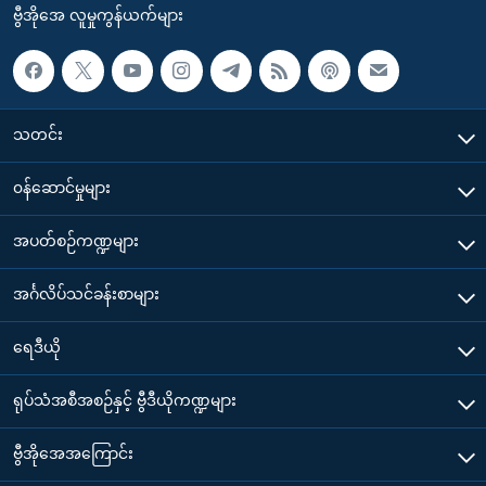
ဗွီအိုအေ လူမှုကွန်ယက်များ
သတင်း
၀န်ဆောင်မှုများ
အပတ်စဉ်ကဏ္ဍများ
အင်္ဂလိပ်သင်ခန်းစာများ
ရေဒီယို
ရုပ်သံအစီအစဉ်နှင့် ဗွီဒီယိုကဏ္ဍများ
ဗွီအိုအေအကြောင်း