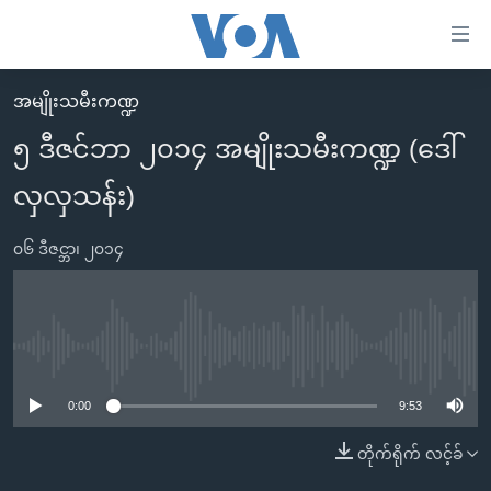
သုံး
ရ
လွယ်ကူ
အမျိုးသမီးကဏ္ဍ
မူလစာမျက်နှာ
စေ
၅ ဒီဇင်ဘာ ၂၀၁၄ အမျိုးသမီးကဏ္ဍ (ဒေါ်
မြန်မာ
သည့်
လှလှသန်း)
ကမ္ဘာ့သတင်းများ
Link
ဗွီဒီယို
နိုင်ငံတကာ
များ
၀၆ ဒီဇင္ဘာ၊ ၂၀၁၄
သတင်းလွတ်လပ်ခွင့်
အမေရိကန်
ပင်မ
ရပ်ဝန်းတခု လမ်းတခု အလွန်
တရုတ်
အကြောင်းအရာ
သို့
အင်္ဂလိပ်စာလေ့လာမယ်
အစ္စရေး-ပါလက်စတိုင်း
No media source currently available
ကျော်
အပတ်စဉ်ကဏ္ဍများ
အမေရိကန်သုံးအီဒီယံ
ကြည့်
0:00
9:53
ရေဒီယိုနှင့်ရုပ်သံ အချက်အလက်များ
မကြေးမုံရဲ့ အင်္ဂလိပ်စာ
ရေဒီယို
ရန်
တိုက်ရိုက် လင့်ခ်
ပင်မ
ရေဒီယို/တီဗွီအစီအစဉ်
ရုပ်ရှင်ထဲက အင်္ဂလိပ်စာ
တီဗွီ