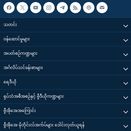
သတင်း
၀န်ဆောင်မှုများ
အပတ်စဉ်ကဏ္ဍများ
အင်္ဂလိပ်သင်ခန်းစာများ
ရေဒီယို
ရုပ်သံအစီအစဉ်နှင့် ဗွီဒီယိုကဏ္ဍများ
ဗွီအိုအေအကြောင်း
ဗွီအိုအေ မိုဘိုင်းလ်အက်ပ်များ ဒေါင်းလုတ်ယူရန်