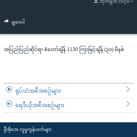
တိုက်ရိုက် လင့်ခ်
အ
သုတပဒေသာ အင်္ဂလိပ်စာ
ညွန်း
Learning English
စာမျက်နှာ
မျှဝေပါ
သို့
ဗွီအိုအေ လူမှုကွန်ယက်များ
ကျော်
ကြည့်
အပြည်ပြည်ဆိုင်ရာ စံတော်ချိန် 1130 ကြာမြင့်ချိန် (၃၀) မိနစ်
ရန်
ဘာသာစကားများ
ရှာဖွေ
ရန်
နေရာ
သို့
ရုပ်သံအစီအစဉ်များ
ကျော်
ရန်
ရေဒီယိုအစီအစဉ်များ
ဗွီအိုအေ လူမှုကွန်ယက်များ