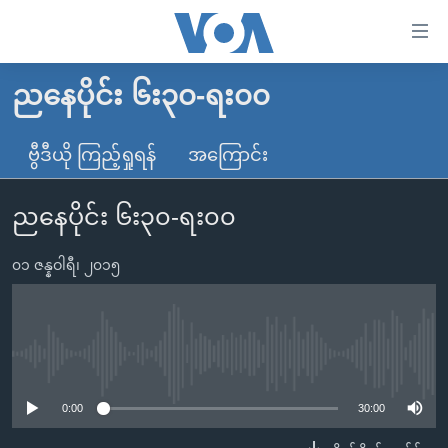
သုံး
ရ
လွယ်ကူ
ညနေပိုင်း ၆း၃၀-ရး၀၀
မူလစာမျက်နှာ
စေ
မြန်မာ
ဗွီဒီယို ကြည့်ရှုရန်
အကြောင်း
သည့်
ကမ္ဘာ့သတင်းများ
Link
ညနေပိုင်း ၆း၃၀-ရး၀၀
ဗွီဒီယို
နိုင်ငံတကာ
များ
သတင်းလွတ်လပ်ခွင့်
အမေရိကန်
ပင်မ
၀၁ ဇန္နဝါရီ၊ ၂၀၁၅
ရပ်ဝန်းတခု လမ်းတခု အလွန်
တရုတ်
အကြောင်းအရာ
သို့
အင်္ဂလိပ်စာလေ့လာမယ်
အစ္စရေး-ပါလက်စတိုင်း
ကျော်
အပတ်စဉ်ကဏ္ဍများ
အမေရိကန်သုံးအီဒီယံ
No media source currently available
ကြည့်
ရေဒီယိုနှင့်ရုပ်သံ အချက်အလက်များ
မကြေးမုံရဲ့ အင်္ဂလိပ်စာ
ရေဒီယို
ရန်
0:00
30:00
ပင်မ
ရေဒီယို/တီဗွီအစီအစဉ်
ရုပ်ရှင်ထဲက အင်္ဂလိပ်စာ
တီဗွီ