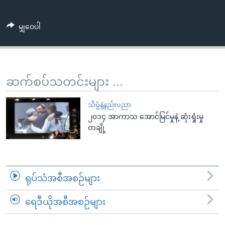
အ
သုတပဒေသာ အင်္ဂလိပ်စာ
ညွန်း
Learning English
မျှဝေပါ
စာမျက်နှာ
သို့
ဗွီအိုအေ လူမှုကွန်ယက်များ
ကျော်
ကြည့်
ဆက်စပ်သတင်းများ ...
ရန်
ဘာသာစကားများ
ရှာဖွေ
သိပ္ပံနဲ့နည်းပညာ
ရန်
၂၀၁၄ အာကာသ အောင်မြင်မှုနဲ့ ဆုံးရှုံးမှု
နေရာ
တချို့
သို့
ကျော်
ရန်
ရုပ်သံအစီအစဉ်များ
ရေဒီယိုအစီအစဉ်များ