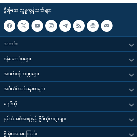
ဗွီအိုအေ လူမှုကွန်ယက်များ
သတင်း
၀န်ဆောင်မှုများ
အပတ်စဉ်ကဏ္ဍများ
အင်္ဂလိပ်သင်ခန်းစာများ
ရေဒီယို
ရုပ်သံအစီအစဉ်နှင့် ဗွီဒီယိုကဏ္ဍများ
ဗွီအိုအေအကြောင်း