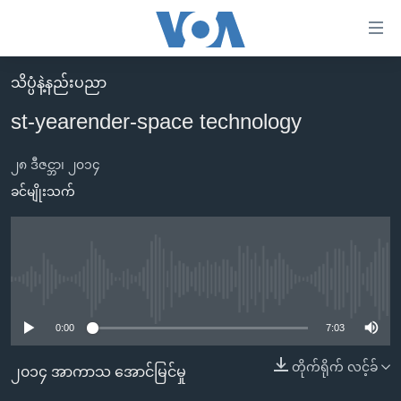
သုံး
ရ
လွယ်ကူ
သိပ္ပံနဲ့နည်းပညာ
မူလစာမျက်နှာ
စေ
st-yearender-space technology
မြန်မာ
သည့်
ကမ္ဘာ့သတင်းများ
၂၈ ဒီဇင္ဘာ၊ ၂၀၁၄
Link
ဗွီဒီယို
နိုင်ငံတကာ
ခင်မျိုးသက်
များ
သတင်းလွတ်လပ်ခွင့်
အမေရိကန်
ပင်မ
ရပ်ဝန်းတခု လမ်းတခု အလွန်
တရုတ်
အကြောင်းအရာ
သို့
အင်္ဂလိပ်စာလေ့လာမယ်
အစ္စရေး-ပါလက်စတိုင်း
No media source currently available
ကျော်
အပတ်စဉ်ကဏ္ဍများ
အမေရိကန်သုံးအီဒီယံ
0:00
7:03
ကြည့်
ရေဒီယိုနှင့်ရုပ်သံ အချက်အလက်များ
မကြေးမုံရဲ့ အင်္ဂလိပ်စာ
ရေဒီယို
ရန်
တိုက်ရိုက် လင့်ခ်
၂၀၁၄ အာကာသ အောင်မြင်မှု
ပင်မ
ရေဒီယို/တီဗွီအစီအစဉ်
ရုပ်ရှင်ထဲက အင်္ဂလိပ်စာ
တီဗွီ