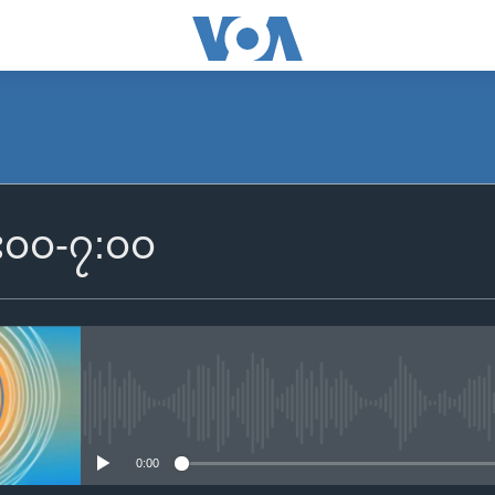
SUBSCRIBE
 ၆း၀၀-၇:၀၀
Apple Podcasts
Spotify
ရယူရန်
No media source currently availa
0:00