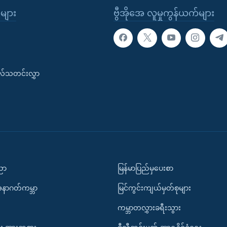
ုများ
ဗွီအိုအေ လူမှုကွန်ယက်များ
းလ်သတင်းလွှာ
ပညာ
မြန်မာပြည်မှပေးစာ
အနာဂတ်ကမ္ဘာ
မြင်ကွင်းကျယ်မှတ်စုများ
ကမ္ဘာတလွှားခရီးသွား