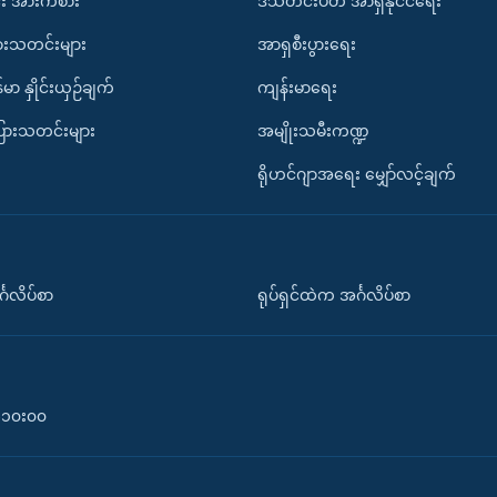
း အားကစား
ဒီသီတင်းပတ် အာရှနိုင်ငံရေး
ားသတင်းများ
အာရှစီးပွားရေး
်မာ နှိုင်းယှဉ်ချက်
ကျန်းမာရေး
ပြားသတင်းများ
အမျိုးသမီးကဏ္ဍ
ရိုဟင်ဂျာအရေး မျှော်လင့်ချက်
်္ဂလိပ်စာ
ရုပ်ရှင်ထဲက အင်္ဂလိပ်စာ
၀-၁၀း၀၀