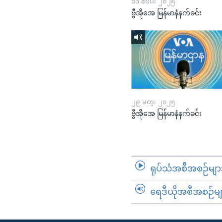
၀၁ ဧၿပီ၊ ၂၀၂၅
ဗွီအိုအေ မြန်မာနံနက်ခင်း
၂၉ မတ္၊ ၂၀၂၅
ဗွီအိုအေ မြန်မာနံနက်ခင်း
ရုပ်သံအစီအစဉ်မျာ
ရေဒီယိုအစီအစဉ်မျ