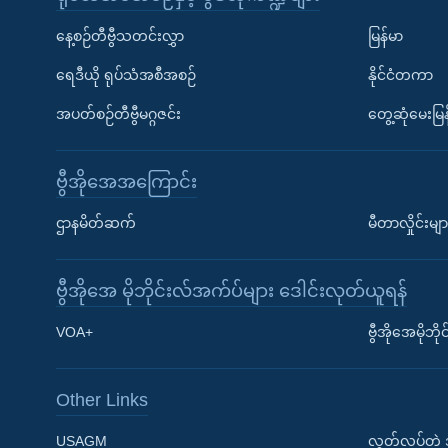
နေ့စဉ်တီဗွီသတင်းလွှာ
မြန်မာ
ရေဒီယို ရုပ်သံအစီအစဉ်
နိုင်ငံတကာ
အပတ်စဉ်တီဗွီမဂ္ဂဇင်း
တွေ့ဆုံမေးမြန
ဗွီအိုအေအကြောင်း
ဌာနမိတ်ဆက်
မီတာလှိုင်းမျာ
ဗွီအိုအေ မိုဘိုင်းလ်အက်ပ်များ ဒေါင်းလုတ်ယူရန်
Learning English
VOA+
ဗွီအိုအေမိုဘ
ဗွီအိုအေ လူမှုကွန်ယက်များ
Other Links
USAGM
လွတ်လပ်တဲ့