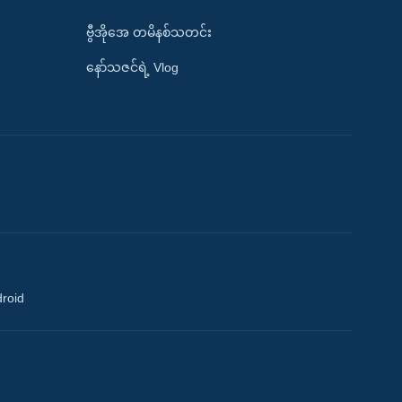
ဗွီအိုအေ တမိနစ်သတင်း
နော်သဇင်ရဲ့ Vlog
droid