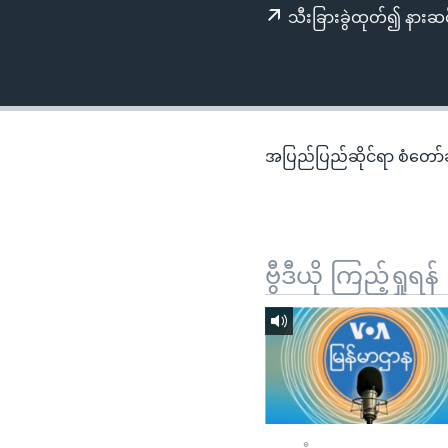
သုတပဒေသာ အင်္ဂလိပ်စာ
အ
သီးခြားခွဲထုတ်၍ နားဆင
ညွန်း
စာမျက်နှာ
သို့
ကျော်
ကြည့်
အပြည်ပြည်ဆိုင်ရာ စံတော်ချိ
ရန်
ရှာဖွေ
ရန်
နေရာ
ဗွီဒီယို ကြည့်ရှုရန်
သို့
ကျော်
ရန်