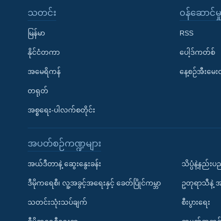
သတင်း
၀န်ဆောင်မှ
မြန်မာ
RSS
နိုင်ငံတကာ
ပေါ့ဒ်ကတ်စ်
အမေရိကန်
နေ့စဉ်အီးမေ
တရုတ်
အစ္စရေး-ပါလက်စတိုင်း
အပတ်စဉ်ကဏ္ဍများ
အယ်ဒီတာနဲ့ ဆွေးနွေးခန်း
သိပ္ပံနဲ့နည်း
ဒီမိုကရေစီ၊ လူ့အခွင့်အရေးနှင့် ခေတ်ပြိုင်ကမ္ဘာ
ဥတုရာသီနဲ့ 
သတင်းသုံးသပ်ချက်
စီးပွားရေး