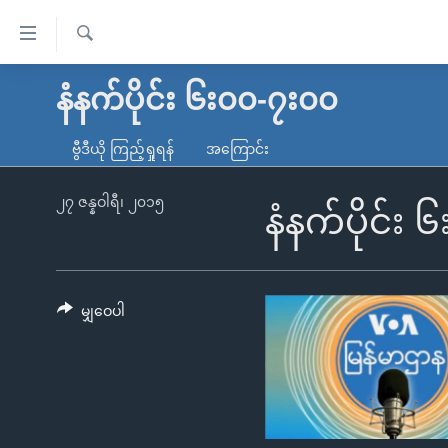
သုံး
ရ
ရှာဖွေ
လွယ်ကူ
မူလစာမျက်နှာ
နံနက်ပိုင်း ၆း၀၀-၇း၀၀
ရ
စေ
မြန်မာ
လာ
ဗွီဒီယို ကြည့်ရှုရန်
အကြောင်း
သည့်
ဒ်
ကမ္ဘာ့သတင်းများ
Link
ဗွီဒီယို
နိုင်ငံတကာ
၂၇ ဇန္နဝါရီ၊ ၂၀၁၅
နံနက်ပိုင်း
များ
သတင်းလွတ်လပ်ခွင့်
အမေရိကန်
ပင်မ
ရပ်ဝန်းတခု လမ်းတခု အလွန်
တရုတ်
အကြောင်းအရာ
အင်္ဂလိပ်စာလေ့လာမယ်
အစ္စရေး-ပါလက်စတိုင်း
မျှဝေပါ
သို့
အပတ်စဉ်ကဏ္ဍများ
အမေရိကန်သုံးအီဒီယံ
ကျော်
ကြည့်
ရေဒီယိုနှင့်ရုပ်သံ အချက်အလက်များ
မကြေးမုံရဲ့ အင်္ဂလိပ်စာ
ရေဒီယို
ရန်
ရေဒီယို/တီဗွီအစီအစဉ်
ရုပ်ရှင်ထဲက အင်္ဂလိပ်စာ
တီဗွီ
ပင်မ