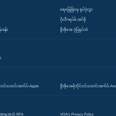
ရေမြေခြားမှ ရုပ်ပုံလွှာ
ပိုလီဂရပ်ဖ်.အင်ဖို
်းခန်း
ဗွီအိုအေ ပုံပြရုပ်သံ
း
ိုင်းလ်သတင်းအက်ပ်-Apple
ဗွီအိုအေမိုဘိုင်းလ်သတင်းအက်ပ်-An
 အာရှအသံ RFA
VOA's Privacy Policy