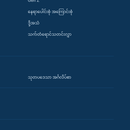
Gen Z
နေရာပေါင်းစုံ အကြောင်းစုံ
ဒို့အသံ
သက်တံရောင်သတင်းလွှာ
သုတပဒေသာ အင်္ဂလိပ်စာ