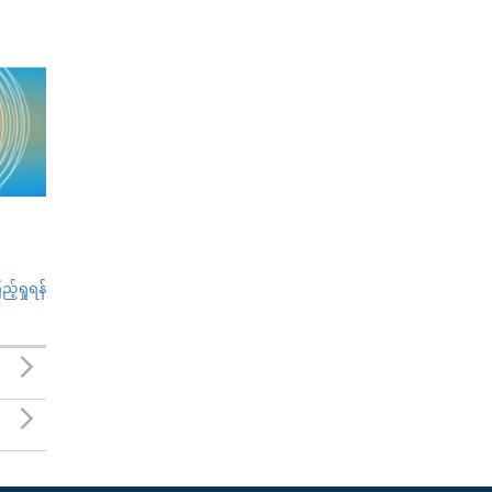
်ရှုရန်