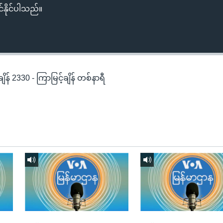
်နိုင်ပါသည်။
န် 2330 - ကြာမြင့်ချိန် တစ်နာရီ