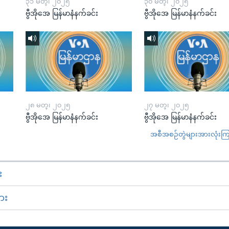
၃၁ မတ္၊ ၂၀၂၅
၃၀ မတ္၊ ၂၀၂၅
ဗွီအိုအေ မြန်မာနံနက်ခင်း
ဗွီအိုအေ မြန်မာနံနက်ခင်း
၂၈ မတ္၊ ၂၀၂၅
၂၇ မတ္၊ ၂၀၂၅
ဗွီအိုအေ မြန်မာနံနက်ခင်း
ဗွီအိုအေ မြန်မာနံနက်ခင်း
အစီအစဉ်တွဲများအားလုံးကြည့
း
ား