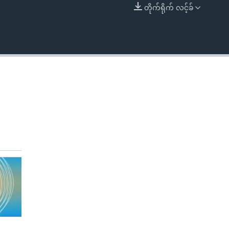
တိုက်ရိုက် လင့်ခ်
EMBED