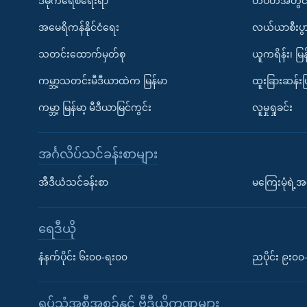
ဒီမိုကရေစီရေးရာ
တပတ်အတွင်
အမေရိကန်နိုင်ငံရေး
လယ်ယာစီးပွ
သတင်းထောက်မှတ်စု
ယူကရိန်း၊ မြန
ကမ္ဘာ့သတင်းမီဒီယာထဲက မြန်မာ
ထူးခြားဆန်း
ကမ္ဘာ့ မြန်မာ့ မီဒီယာမြင်ကွင်း
လူမှုရှုခင်း
အင်္ဂလိပ်သင်ခန်းစာများ
အီဒီယံသင်ခန်းစာ
မကြေးမုံရဲ့အင
ရေဒီယို
နံနက်ပိုင်း ၆း၀၀-ရး၀၀
ညပိုင်း ၉း၀
ရုပ်သံအစီအစဉ်နှင့် ဗွီဒီယိုကဏ္ဍများ